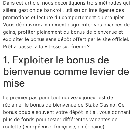
Dans cet article, nous décortiquons trois méthodes qui
allient gestion de bankroll, utilisation intelligente des
promotions et lecture du comportement du croupier.
Vous découvrirez comment augmenter vos chances de
gains, profiter pleinement du bonus de bienvenue et
exploiter le bonus sans dépôt offert par le site officiel.
Prêt à passer à la vitesse supérieure ?
1. Exploiter le bonus de
bienvenue comme levier de
mise
Le premier pas pour tout nouveau joueur est de
réclamer le bonus de bienvenue de Stake Casino. Ce
bonus double souvent votre dépôt initial, vous donnant
plus de fonds pour tester différentes variantes de
roulette (européenne, française, américaine).