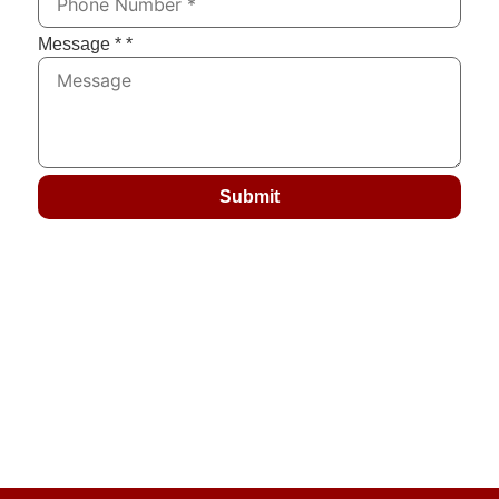
Message *
*
Submit