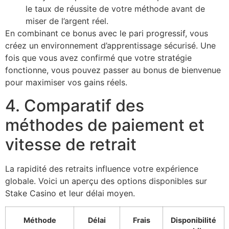
le taux de réussite de votre méthode avant de
miser de l’argent réel.
En combinant ce bonus avec le pari progressif, vous
créez un environnement d’apprentissage sécurisé. Une
fois que vous avez confirmé que votre stratégie
fonctionne, vous pouvez passer au bonus de bienvenue
pour maximiser vos gains réels.
4. Comparatif des
méthodes de paiement et
vitesse de retrait
La rapidité des retraits influence votre expérience
globale. Voici un aperçu des options disponibles sur
Stake Casino et leur délai moyen.
Méthode
Délai
Frais
Disponibilité