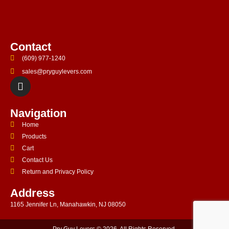
Contact
(609) 977-1240
sales@pryguylevers.com
Navigation
Home
Products
Cart
Contact Us
Return and Privacy Policy
Address
1165 Jennifer Ln, Manahawkin, NJ 08050
Pry Guy Levers © 2026. All Rights Reserved.