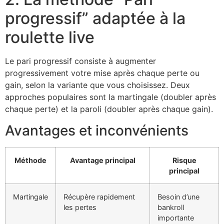
progressif” adaptée à la
roulette live
Le pari progressif consiste à augmenter
progressivement votre mise après chaque perte ou
gain, selon la variante que vous choisissez. Deux
approches populaires sont la martingale (doubler après
chaque perte) et la paroli (doubler après chaque gain).
Avantages et inconvénients
Méthode
Avantage principal
Risque
principal
Martingale
Récupère rapidement
Besoin d’une
les pertes
bankroll
importante