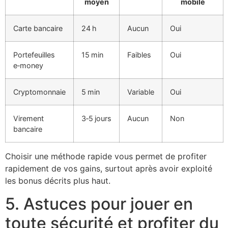
moyen
mobile
Carte bancaire
24 h
Aucun
Oui
Portefeuilles
15 min
Faibles
Oui
e‑money
Cryptomonnaie
5 min
Variable
Oui
Virement
3‑5 jours
Aucun
Non
bancaire
Choisir une méthode rapide vous permet de profiter
rapidement de vos gains, surtout après avoir exploité
les bonus décrits plus haut.
5. Astuces pour jouer en
toute sécurité et profiter du