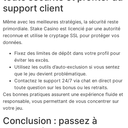
support client
Même avec les meilleures stratégies, la sécurité reste
primordiale. Stake Casino est licencié par une autorité
reconnue et utilise le cryptage SSL pour protéger vos
données.
Fixez des limites de dépôt dans votre profil pour
éviter les excès.
Utilisez les outils d’auto‑exclusion si vous sentez
que le jeu devient problématique.
Contactez le support 24/7 via chat en direct pour
toute question sur les bonus ou les retraits.
Ces bonnes pratiques assurent une expérience fluide et
responsable, vous permettant de vous concentrer sur
votre jeu.
Conclusion : passez à