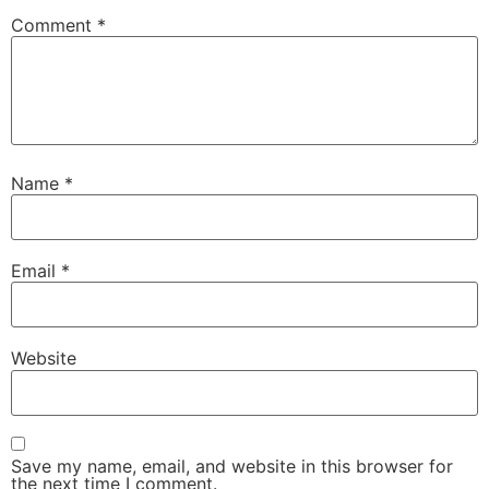
Comment
*
Name
*
Email
*
Website
Save my name, email, and website in this browser for
the next time I comment.