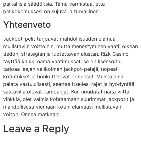
paikallisia säädöksiä. Tämä varmistaa, että
pelikokemuksesi on sujuva ja turvallinen.
Yhteenveto
Jackpot-pelit tarjoavat mahdollisuuden elämää
mullistaviin voittoihin, mutta menestyminen vaatii oikean
tiedon, strategian ja luotettavan alustan. Rizk Casino
täyttää kaikki nämä vaatimukset: se on lisensoitu,
tarjoaa laajan valikoiman jackpot-pelejä, nopeat
kotiutukset ja houkuttelevat bonukset. Muista aina
pelata vastuullisesti, asettaa itsellesi rajat ja hyödyntää
saatavilla olevat kampanjat. Kun noudatat näitä viittä
vinkkiä, olet valmis kohtaamaan suurimmat jackpotit ja
mahdollisesti viemään kotiin elämääsi mullistavan
voiton. Onnea matkaan!
Leave a Reply