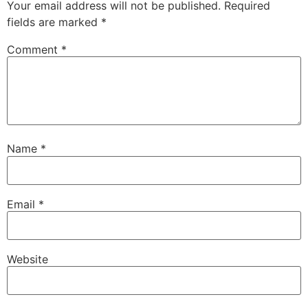
Your email address will not be published.
Required
fields are marked
*
Comment
*
Name
*
Email
*
Website