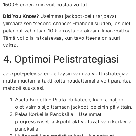
1500 € ennen kuin voit nostaa voitot.
Did You Know?
Useimmat jackpot-pelit tarjoavat
ylimääräisen “second chance” -mahdollisuuden, jos olet
pelannut vähintään 10 kierrosta peräkkäin ilman voittoa.
Tämä voi olla ratkaisevaa, kun tavoitteena on suuri
voitto.
4. Optimoi Pelistrategiasi
Jackpot-peleissä ei ole täysin varmaa voittostrategiaa,
mutta muutamia taktiikoita noudattamalla voit parantaa
mahdollisuuksiasi.
Aseta Budjetti – Päätä etukäteen, kuinka paljon
olet valmis sijoittamaan jackpot-peleihin päivittäin.
Pelaa Korkeilla Panoksilla – Useimmat
progressiiviset jackpotit aktivoituvat vain korkeilla
panoksilla.