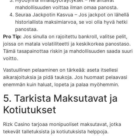
Hyödynnä Ilmaispyöräytykset – Ne antavat
mahdollisuuden voittaa ilman omaa panosta.
Seuraa Jackpotin Kasvua – Jos jackpot on lähellä
historiallista maksimiarvoa, se voi olla hyvä hetki
panostaa.
Pro Tip:
Jos sinulla on rajoitettu bankroll, valitse pelit,
joissa on matala volatiliteetti ja keskikorkea panostaso.
Tämä tasapainottaa riskin ja mahdollisuuden saada suuri
voitto.
Vastuullinen pelaaminen on tärkeää: aseta itsellesi
aikarajoituksia ja pidä taukoja. Jos huomaat pelaavasi
enemmän kuin haluat, lopeta ja palaa myöhemmin.
5. Tarkista Maksutavat ja
Kotiutukset
Rizk Casino tarjoaa monipuoliset maksutavat, jotka
tekevät talletuksista ja kotiutuksista helppoja.