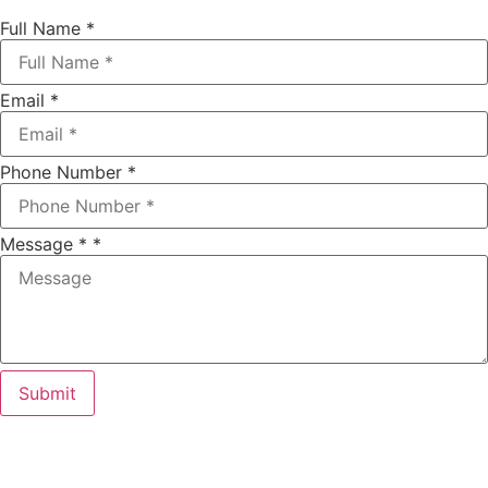
Full Name
*
Email
*
Phone Number
*
Message *
*
Submit