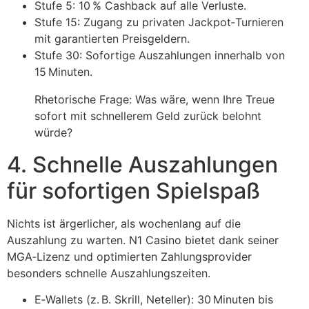
Stufe 5: 10 % Cashback auf alle Verluste.
Stufe 15: Zugang zu privaten Jackpot‑Turnieren
mit garantierten Preisgeldern.
Stufe 30: Sofortige Auszahlungen innerhalb von
15 Minuten.
Rhetorische Frage: Was wäre, wenn Ihre Treue
sofort mit schnellerem Geld zurück belohnt
würde?
4. Schnelle Auszahlungen
für sofortigen Spielspaß
Nichts ist ärgerlicher, als wochenlang auf die
Auszahlung zu warten. N1 Casino bietet dank seiner
MGA‑Lizenz und optimierten Zahlungsprovider
besonders schnelle Auszahlungszeiten.
E‑Wallets (z. B. Skrill, Neteller): 30 Minuten bis