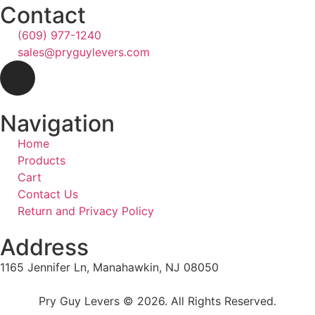
Contact
(609) 977-1240
sales@pryguylevers.com
Navigation
Home
Products
Cart
Contact Us
Return and Privacy Policy
Address
1165 Jennifer Ln, Manahawkin, NJ 08050
Pry Guy Levers © 2026. All Rights Reserved.