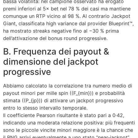
bassa volatilità: nel campione osservato ha erogato
premi inferiori al 5× bet nel 78 % dei casi ma mantiene
comunque un RTP vicino al 98 %. Al contrario Jackpot
Giant, classificata high variance dal provider Blueprint™,
ha mostrato streaks negative fino al −30 % prima
dell’attivazione del bonus round progressive.
B. Frequenza dei payout &
dimensione del jackpot
progressive
Abbiamo calcolato la correlazione tra numero medio di
payout minori per mille spin ((F_{min})) e probabilità
stimata ((P_{jp})) di attivare un jackpot progressivo
entro lo stesso intervallo temporale.
Il coefficiente Pearson risultante è stato pari a 0·42,
indicando una moderata relazione positiva: più frequenti
sono le piccole vincite minori maggiore è la chance che
il RNG arrivi eventualmente a uno stato “near‑jackpot”.