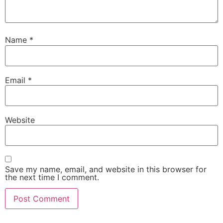
Name
*
Email
*
Website
Save my name, email, and website in this browser for
the next time I comment.