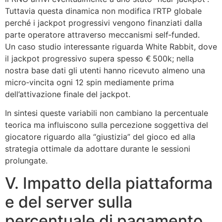
Tuttavia questa dinamica non modifica l’RTP globale
perché i jackpot progressivi vengono finanziati dalla
parte operatore attraverso meccanismi self‑funded.
Un caso studio interessante riguarda White Rabbit, dove
il jackpot progressivo supera spesso € 500k; nella
nostra base dati gli utenti hanno ricevuto almeno una
micro‑vincita ogni 12 spin mediamente prima
dell’attivazione finale del jackpot.
In sintesi queste variabili non cambiano la percentuale
teorica ma influiscono sulla percezione soggettiva del
giocatore riguardo alla “giustizia” del gioco ed alla
strategia ottimale da adottare durante le sessioni
prolungate.
V. Impatto della piattaforma
e del server sulla
percentuale di pagamento