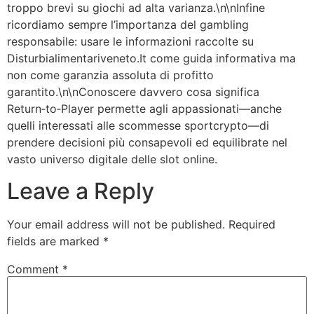
troppo brevi su giochi ad alta varianza.\n\nInfine
ricordiamo sempre l’importanza del gambling
responsabile: usare le informazioni raccolte su
Disturbialimentariveneto.It come guida informativa ma
non come garanzia assoluta di profitto
garantito.\n\nConoscere davvero cosa significa
Return‑to‑Player permette agli appassionati—anche
quelli interessati alle scommesse sportcrypto—di
prendere decisioni più consapevoli ed equilibrate nel
vasto universo digitale delle slot online.​
Leave a Reply
Your email address will not be published.
Required
fields are marked
*
Comment
*