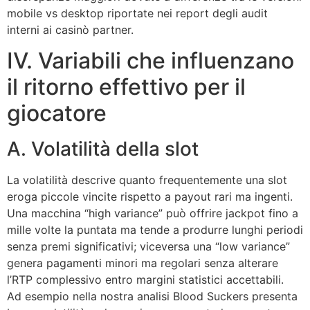
mobile vs desktop riportate nei report degli audit
interni ai casinò partner.
IV. Variabili che influenzano
il ritorno effettivo per il
giocatore
A. Volatilità della slot
La volatilità descrive quanto frequentemente una slot
eroga piccole vincite rispetto a payout rari ma ingenti.
Una macchina “high variance” può offrire jackpot fino a
mille volte la puntata ma tende a produrre lunghi periodi
senza premi significativi; viceversa una “low variance”
genera pagamenti minori ma regolari senza alterare
l’RTP complessivo entro margini statistici accettabili.
Ad esempio nella nostra analisi Blood Suckers presenta