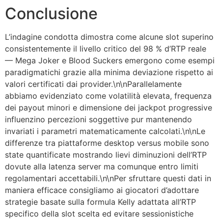
Conclusione
L’indagine condotta dimostra come alcune slot superino
consistentemente il livello critico del 98 % d’RTP reale
— Mega Joker e Blood Suckers emergono come esempi
paradigmatichi grazie alla minima deviazione rispetto ai
valori certificati dai provider.\n\nParallelamente
abbiamo evidenziato come volatilità elevata, frequenza
dei payout minori e dimensione dei jackpot progressive
influenzino percezioni soggettive pur mantenendo
invariati i parametri matematicamente calcolati.\n\nLe
differenze tra piattaforme desktop versus mobile sono
state quantificate mostrando lievi diminuzioni dell’RTP
dovute alla latenza server ma comunque entro limiti
regolamentari accettabili.\n\nPer sfruttare questi dati in
maniera efficace consigliamo ai giocatori d’adottare
strategie basate sulla formula Kelly adattata all’RTP
specifico della slot scelta ed evitare sessionistiche