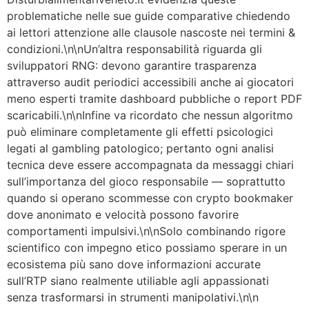
problematiche nelle sue guide comparative chiedendo
ai lettori attenzione alle clausole nascoste nei termini &
condizioni.\n\nUn’altra responsabilità riguarda gli
sviluppatori RNG: devono garantire trasparenza
attraverso audit periodici accessibili anche ai giocatori
meno esperti tramite dashboard pubbliche o report PDF
scaricabili.\n\nInfine va ricordato che nessun algoritmo
può eliminare completamente gli effetti psicologici
legati al gambling patologico; pertanto ogni analisi
tecnica deve essere accompagnata da messaggi chiari
sull’importanza del gioco responsabile — soprattutto
quando si operano scommesse con crypto bookmaker
dove anonimato e velocità possono favorire
comportamenti impulsivi.\n\nSolo combinando rigore
scientifico con impegno etico possiamo sperare in un
ecosistema più sano dove informazioni accurate
sull’RTP siano realmente utiliable agli appassionati
senza trasformarsi in strumenti manipolativi.\n\n