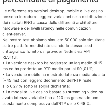
Le differenze tra versioni desktop, mobile e live‑casino
possono introdurre leggere variazioni nella distribuzione
dei risultati RNG a causa delle differenti architetture
hardware e dei livelli latency nelle comunicazioni
client‑server.
Nel nostro test abbiamo simulato 50 000 spin simultanei
su tre piattaforme distinte usando lo stesso seed
crittografico fornito dal provider NetEnt via API
RESTful.
• La versione desktop ha registrato un lag medio di 15
ms ed ha prodotto un RTP medio pari al 99 ,01 %;
• La versione mobile ha mostrato latenza media più alta
(~45 ms) con leggero decremento dell’RTP reale
allo 0·27 % sotto la soglia dichiarata;
• La modalità live‑casino basata su streaming video ha
avuto latenza variabile fino a 120 ms generando uno
scostamento complessivo dell’RTP dello 0·48 %.