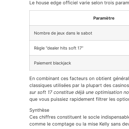
Le house edge officiel varie selon trois param
Paramètre
Nombre de jeux dans le sabot
Règle “dealer hits soft 17”
Paiement blackjack
En combinant ces facteurs on obtient général
classiques utilisées par la plupart des casinos
sur soft 17 constitue déjà une optimisation no
que vous puissiez rapidement filtrer les opti
Synthèse
Ces chiffres constituent le socle indispensab
comme le comptage ou la mise Kelly sans devi