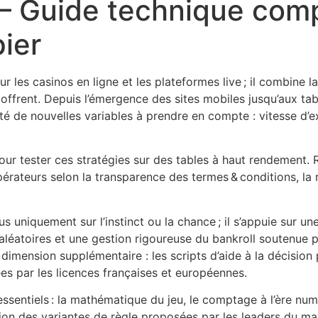
– Guide technique comp
pier
sur les casinos en ligne et les plateformes live ; il combine 
offrent. Depuis l’émergence des sites mobiles jusqu’aux tab
é de nouvelles variables à prendre en compte : vitesse d’exé
ur tester ces stratégies sur des tables à haut rendemen
ateurs selon la transparence des termes & conditions, la rap
s uniquement sur l’instinct ou la chance ; il s’appuie sur un
éatoires et une gestion rigoureuse du bankroll soutenue p
ne dimension supplémentaire : les scripts d’aide à la décisi
ées par les licences françaises et européennes.
entiels : la mathématique du jeu, le comptage à l’ère numér
ation des variantes de règle proposées par les leaders du m