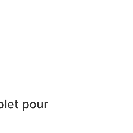
let pour