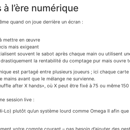
 à l’ère numérique
ême quand on joue derrière un écran :
 à mettre en œuvre
écis mais exigeant
ialisent souvent le sabot après chaque main ou utilisent u
e drastiquement la rentabilité du comptage pur mais ouvre t
nique est partagé entre plusieurs joueurs ; ici chaque carte
de mains avant que le mélange ne survienne.
uffle after X hands», où X peut être fixé à 75 ou même 150 
ne session live :
(Hi‑Lo) plutôt qu’un système lourd comme Omega II afin qu
uement votre compte courant – pas besoin d’ajouter des gest