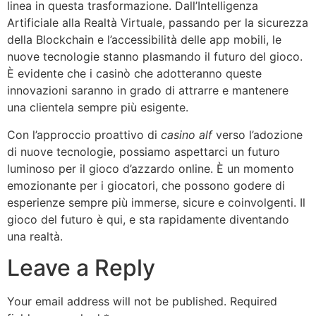
linea in questa trasformazione. Dall’Intelligenza
Artificiale alla Realtà Virtuale, passando per la sicurezza
della Blockchain e l’accessibilità delle app mobili, le
nuove tecnologie stanno plasmando il futuro del gioco.
È evidente che i casinò che adotteranno queste
innovazioni saranno in grado di attrarre e mantenere
una clientela sempre più esigente.
Con l’approccio proattivo di
casino alf
verso l’adozione
di nuove tecnologie, possiamo aspettarci un futuro
luminoso per il gioco d’azzardo online. È un momento
emozionante per i giocatori, che possono godere di
esperienze sempre più immerse, sicure e coinvolgenti. Il
gioco del futuro è qui, e sta rapidamente diventando
una realtà.
Leave a Reply
Your email address will not be published.
Required