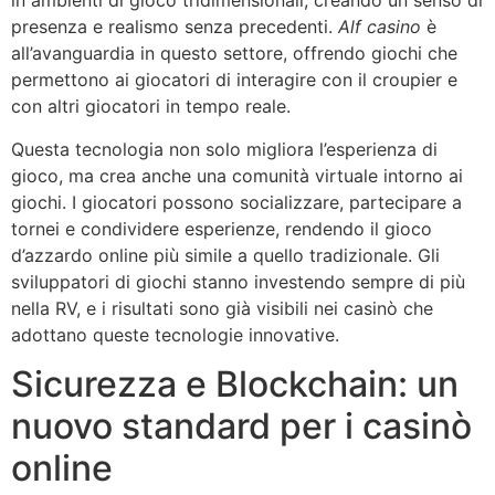
in ambienti di gioco tridimensionali, creando un senso di
presenza e realismo senza precedenti.
Alf casino
è
all’avanguardia in questo settore, offrendo giochi che
permettono ai giocatori di interagire con il croupier e
con altri giocatori in tempo reale.
Questa tecnologia non solo migliora l’esperienza di
gioco, ma crea anche una comunità virtuale intorno ai
giochi. I giocatori possono socializzare, partecipare a
tornei e condividere esperienze, rendendo il gioco
d’azzardo online più simile a quello tradizionale. Gli
sviluppatori di giochi stanno investendo sempre di più
nella RV, e i risultati sono già visibili nei casinò che
adottano queste tecnologie innovative.
Sicurezza e Blockchain: un
nuovo standard per i casinò
online