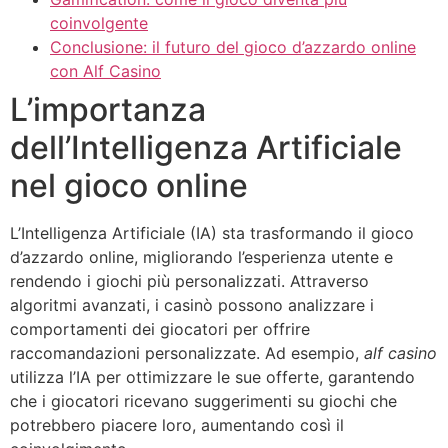
coinvolgente
Conclusione: il futuro del gioco d’azzardo online
con Alf Casino
L’importanza
dell’Intelligenza Artificiale
nel gioco online
L’Intelligenza Artificiale (IA) sta trasformando il gioco
d’azzardo online, migliorando l’esperienza utente e
rendendo i giochi più personalizzati. Attraverso
algoritmi avanzati, i casinò possono analizzare i
comportamenti dei giocatori per offrire
raccomandazioni personalizzate. Ad esempio,
alf casino
utilizza l’IA per ottimizzare le sue offerte, garantendo
che i giocatori ricevano suggerimenti su giochi che
potrebbero piacere loro, aumentando così il