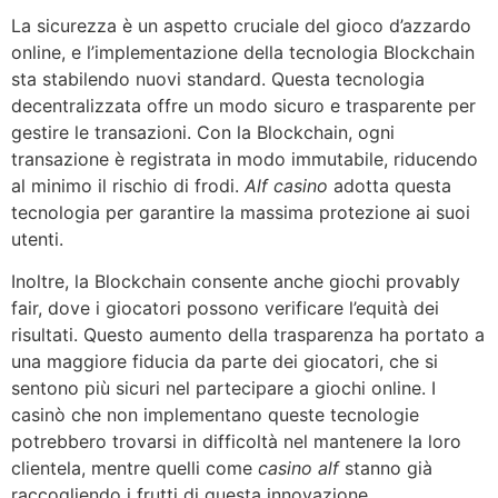
La sicurezza è un aspetto cruciale del gioco d’azzardo
online, e l’implementazione della tecnologia Blockchain
sta stabilendo nuovi standard. Questa tecnologia
decentralizzata offre un modo sicuro e trasparente per
gestire le transazioni. Con la Blockchain, ogni
transazione è registrata in modo immutabile, riducendo
al minimo il rischio di frodi.
Alf casino
adotta questa
tecnologia per garantire la massima protezione ai suoi
utenti.
Inoltre, la Blockchain consente anche giochi provably
fair, dove i giocatori possono verificare l’equità dei
risultati. Questo aumento della trasparenza ha portato a
una maggiore fiducia da parte dei giocatori, che si
sentono più sicuri nel partecipare a giochi online. I
casinò che non implementano queste tecnologie
potrebbero trovarsi in difficoltà nel mantenere la loro
clientela, mentre quelli come
casino alf
stanno già
raccogliendo i frutti di questa innovazione.