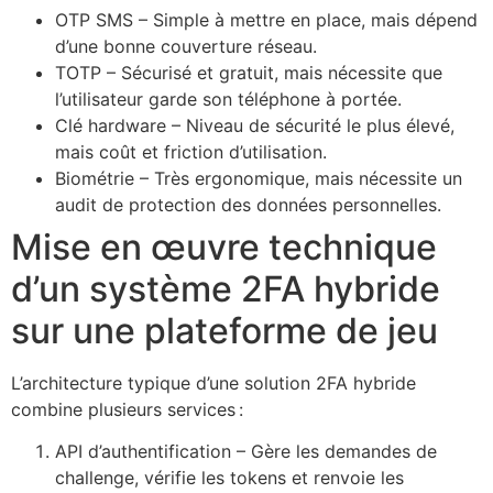
OTP SMS – Simple à mettre en place, mais dépend
d’une bonne couverture réseau.
TOTP – Sécurisé et gratuit, mais nécessite que
l’utilisateur garde son téléphone à portée.
Clé hardware – Niveau de sécurité le plus élevé,
mais coût et friction d’utilisation.
Biométrie – Très ergonomique, mais nécessite un
audit de protection des données personnelles.
Mise en œuvre technique
d’un système 2FA hybride
sur une plateforme de jeu
L’architecture typique d’une solution 2FA hybride
combine plusieurs services :
API d’authentification – Gère les demandes de
challenge, vérifie les tokens et renvoie les