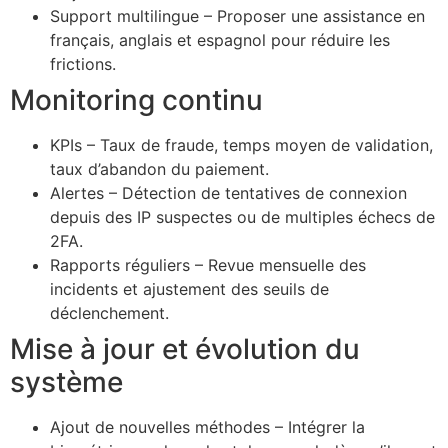
Support multilingue – Proposer une assistance en
français, anglais et espagnol pour réduire les
frictions.
Monitoring continu
KPIs – Taux de fraude, temps moyen de validation,
taux d’abandon du paiement.
Alertes – Détection de tentatives de connexion
depuis des IP suspectes ou de multiples échecs de
2FA.
Rapports réguliers – Revue mensuelle des
incidents et ajustement des seuils de
déclenchement.
Mise à jour et évolution du
système
Ajout de nouvelles méthodes – Intégrer la