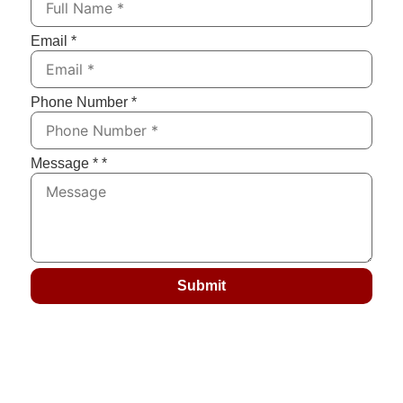
Email
*
Phone Number
*
Message *
*
Submit