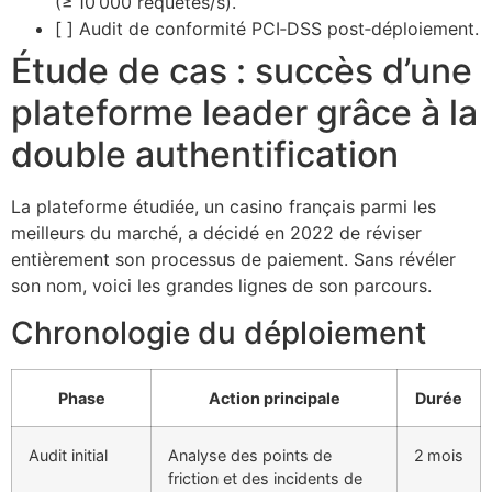
(≥ 10 000 requêtes/s).
[ ] Audit de conformité PCI‑DSS post‑déploiement.
Étude de cas : succès d’une
plateforme leader grâce à la
double authentification
La plateforme étudiée, un casino français parmi les
meilleurs du marché, a décidé en 2022 de réviser
entièrement son processus de paiement. Sans révéler
son nom, voici les grandes lignes de son parcours.
Chronologie du déploiement
Phase
Action principale
Durée
Audit initial
Analyse des points de
2 mois
friction et des incidents de