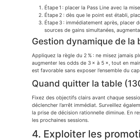
Étape 1 : placer la Pass Line avec la mi
Étape 2 : dès que le point est établi, 
Étape 3 : immédiatement après, placer de
sources de gains simultanées, augmentan
Gestion dynamique de la 
Appliquez la règle du 2 % : ne misez jamais pl
augmenter les odds de 3 × à 5 ×, tout en main
est favorable sans exposer l’ensemble du capit
Quand quitter la table (1
Fixez des objectifs clairs avant chaque sessio
déclencher l’arrêt immédiat. Surveillez égale
la prise de décision rationnelle diminue. En r
les prochaines sessions.
4. Exploiter les promot