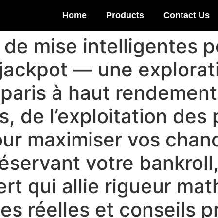
Home
Products
Contact Us
 de mise intelligentes 
jackpot — une explorati
 paris à haut rendemen
, de l’exploitation des
pour maximiser vos chan
réservant votre bankroll
rt qui allie rigueur ma
es réelles et conseils 