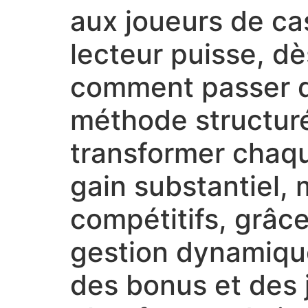
aux joueurs de cas
lecteur puisse, d
comment passer d
méthode structuré
transformer chaqu
gain substantiel,
compétitifs, grâce 
gestion dynamique 
des bonus et des 