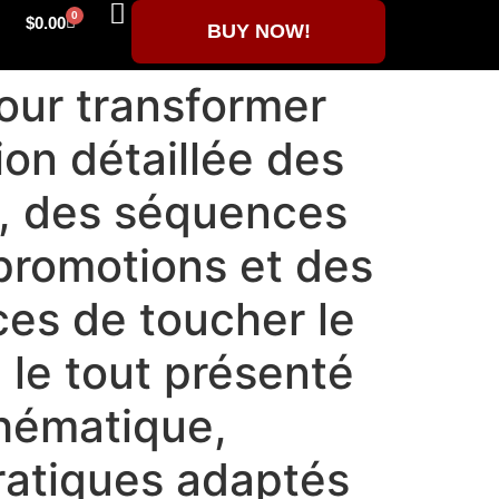
0
$
0.00
BUY NOW!
pour transformer
on détaillée des
t, des séquences
 promotions et des
ces de toucher le
, le tout présenté
thématique,
pratiques adaptés