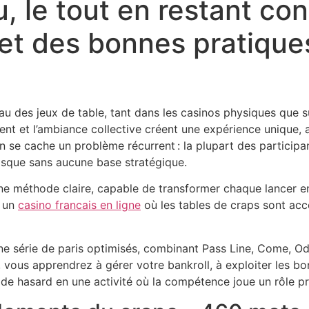
, le tout en restant co
 et des bonnes pratique
u des jeux de table, tant dans les casinos physiques que su
ent et l’ambiance collective créent une expérience unique, a
n se cache un problème récurrent : la plupart des participan
risque sans aucune base stratégique.
’une méthode claire, capable de transformer chaque lancer e
r un
casino francais en ligne
où les tables de craps sont acc
e série de paris optimisés, combinant Pass Line, Come, Odd
, vous apprendrez à gérer votre bankroll, à exploiter les b
eu de hasard en une activité où la compétence joue un rôle 