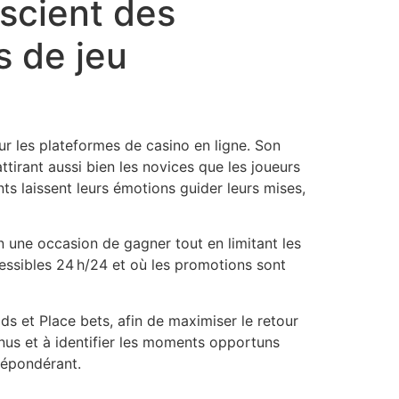
nscient des
s de jeu
r les plateformes de casino en ligne. Son
ttirant aussi bien les novices que les joueurs
ts laissent leurs émotions guider leurs mises,
n une occasion de gagner tout en limitant les
essibles 24 h/24 et où les promotions sont
s et Place bets, afin de maximiser le retour
onus et à identifier les moments opportuns
prépondérant.