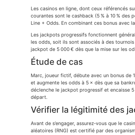
Les casinos en ligne, dont ceux référencés sur
courantes sont le cashback (5 % à 10 % des per
Line + Odds. En combinant ces bonus avec la s
Les jackpots progressifs fonctionnent général
les odds, soit ils sont associés à des tourn
jackpot de 5 000 € dès que la mise sur les od
Étude de cas
Marc, joueur fictif, débute avec un bonus de 
et augmente les odds à 5 × dès que sa bankrol
déclenche le jackpot progressif et encaisse 5
départ.
Vérifier la légitimité des j
Avant de s’engager, assurez‑vous que le casi
aléatoires (RNG) est certifié par des organi