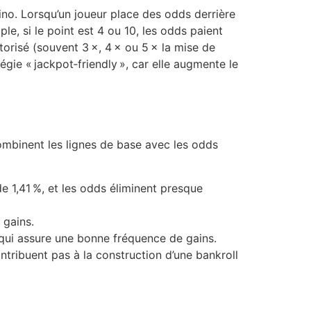
ino. Lorsqu’un joueur place des odds derrière
le, si le point est 4 ou 10, les odds paient
utorisé (souvent 3 ×, 4 × ou 5 × la mise de
égie « jackpot‑friendly », car elle augmente le
combinent les lignes de base avec les odds
de 1,41 %, et les odds éliminent presque
 gains.
 qui assure une bonne fréquence de gains.
ntribuent pas à la construction d’une bankroll