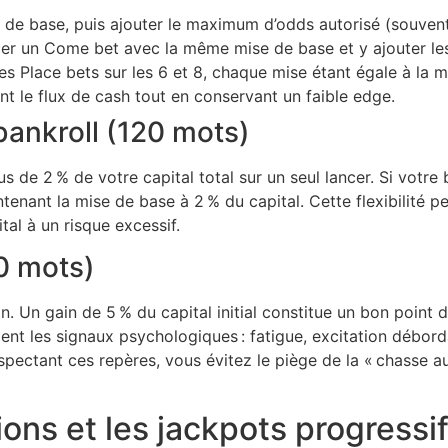
se de base, puis ajouter le maximum d’odds autorisé (souvent
placer un Come bet avec la même mise de base et y ajouter l
s Place bets sur les 6 et 8, chaque mise étant égale à la 
t le flux de cash tout en conservant un faible edge.
bankroll (120 mots)
us de 2 % de votre capital total sur un seul lancer. Si votr
tenant la mise de base à 2 % du capital. Cette flexibilité 
al à un risque excessif.
30 mots)
n. Un gain de 5 % du capital initial constitue un bon point d
ment les signaux psychologiques : fatigue, excitation débord
espectant ces repères, vous évitez le piège de la « chasse a
ions et les jackpots progress