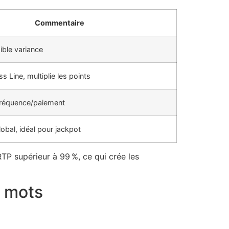
Commentaire
ible variance
s Line, multiplie les points
 fréquence/paiement
lobal, idéal pour jackpot
TP supérieur à 99 %, ce qui crée les
0 mots