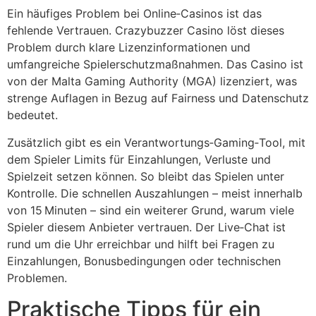
Ein häufiges Problem bei Online‑Casinos ist das
fehlende Vertrauen. Crazybuzzer Casino löst dieses
Problem durch klare Lizenzinformationen und
umfangreiche Spielerschutzmaßnahmen. Das Casino ist
von der Malta Gaming Authority (MGA) lizenziert, was
strenge Auflagen in Bezug auf Fairness und Datenschutz
bedeutet.
Zusätzlich gibt es ein Verantwortungs‑Gaming‑Tool, mit
dem Spieler Limits für Einzahlungen, Verluste und
Spielzeit setzen können. So bleibt das Spielen unter
Kontrolle. Die schnellen Auszahlungen – meist innerhalb
von 15 Minuten – sind ein weiterer Grund, warum viele
Spieler diesem Anbieter vertrauen. Der Live‑Chat ist
rund um die Uhr erreichbar und hilft bei Fragen zu
Einzahlungen, Bonusbedingungen oder technischen
Problemen.
Praktische Tipps für ein