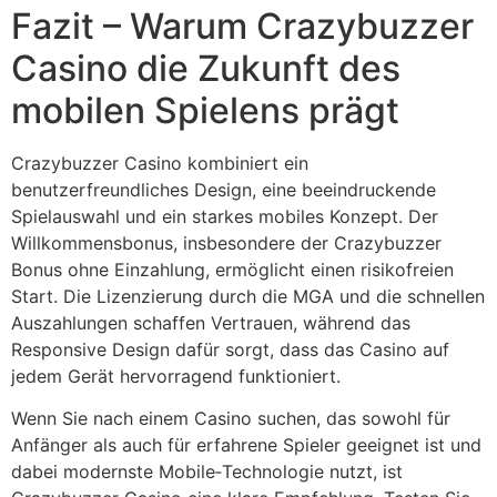
Fazit – Warum Crazybuzzer
Casino die Zukunft des
mobilen Spielens prägt
Crazybuzzer Casino kombiniert ein
benutzerfreundliches Design, eine beeindruckende
Spielauswahl und ein starkes mobiles Konzept. Der
Willkommensbonus, insbesondere der Crazybuzzer
Bonus ohne Einzahlung, ermöglicht einen risikofreien
Start. Die Lizenzierung durch die MGA und die schnellen
Auszahlungen schaffen Vertrauen, während das
Responsive Design dafür sorgt, dass das Casino auf
jedem Gerät hervorragend funktioniert.
Wenn Sie nach einem Casino suchen, das sowohl für
Anfänger als auch für erfahrene Spieler geeignet ist und
dabei modernste Mobile‑Technologie nutzt, ist