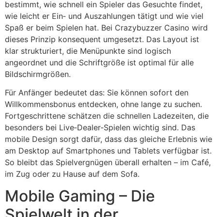
bestimmt, wie schnell ein Spieler das Gesuchte findet,
wie leicht er Ein‑ und Auszahlungen tätigt und wie viel
Spaß er beim Spielen hat. Bei Crazybuzzer Casino wird
dieses Prinzip konsequent umgesetzt. Das Layout ist
klar strukturiert, die Menüpunkte sind logisch
angeordnet und die Schriftgröße ist optimal für alle
Bildschirmgrößen.
Für Anfänger bedeutet das: Sie können sofort den
Willkommensbonus entdecken, ohne lange zu suchen.
Fortgeschrittene schätzen die schnellen Ladezeiten, die
besonders bei Live‑Dealer‑Spielen wichtig sind. Das
mobile Design sorgt dafür, dass das gleiche Erlebnis wie
am Desktop auf Smartphones und Tablets verfügbar ist.
So bleibt das Spielvergnügen überall erhalten – im Café,
im Zug oder zu Hause auf dem Sofa.
Mobile Gaming – Die
Spielwelt in der