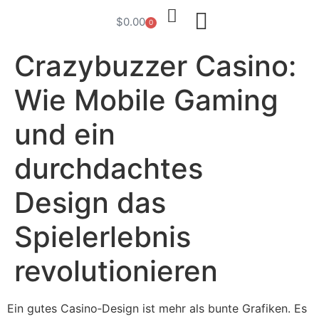
$
0.00
0
Crazybuzzer Casino:
Wie Mobile Gaming
und ein
durchdachtes
Design das
Spielerlebnis
revolutionieren
Ein gutes Casino‑Design ist mehr als bunte Grafiken. Es