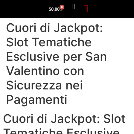
0
$
0.00
Cuori di Jackpot:
Slot Tematiche
Esclusive per San
Valentino con
Sicurezza nei
Pagamenti
Cuori di Jackpot: Slot
Tematiche Esclusive