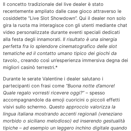
Il concetto tradizionale del live dealer è stato
recentemente ampliato dalle case gioco attraverso le
cosiddette “Live Slot Showdown”. Qui il dealer non solo
gira la ruota ma interagisce con gli utenti mediante chat
video personalizzate durante eventi speciali dedicati
alla festa degli innamorati.
Il risultato è una sinergia
perfetta fra lo splendore cinematografico delle slot
tematiche ed il contatto umano tipico dei giochi da
tavolo.
, creando così un’esperienza immersiva degna dei
migliori casinò terrestri.*
Durante le serate Valentine i dealer salutano i
partecipanti con frasi come
“Buona notte d’amore!
Quale regalo vorresti ricevere oggi?”
– spesso
accompagnandole da emoji cuoricini o piccoli effetti
visivi sullo schermo.
Questo approccio valorizza la
lingua italiana mostrando accenti regionali (veneziano
morbido o siciliano melodioso) ed inserendo gestualità
tipiche – ad esempio un leggero inchino digitale quando