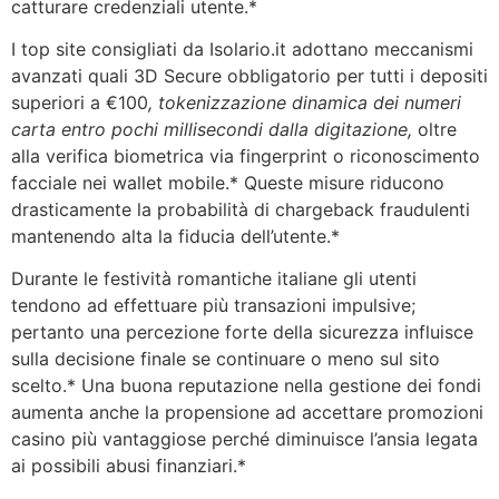
catturare credenziali utente.*
I top site consigliati da Isolario.it adottano meccanismi
avanzati quali 3D Secure obbligatorio per tutti i depositi
superiori a €100
, tokenizzazione dinamica dei numeri
carta entro pochi millisecondi dalla digitazione,
oltre
alla verifica biometrica via fingerprint o riconoscimento
facciale nei wallet mobile.* Queste misure riducono
drasticamente la probabilità di chargeback fraudulenti
mantenendo alta la fiducia dell’utente.*
Durante le festività romantiche italiane gli utenti
tendono ad effettuare più transazioni impulsive;
pertanto una percezione forte della sicurezza influisce
sulla decisione finale se continuare o meno sul sito
scelto.* Una buona reputazione nella gestione dei fondi
aumenta anche la propensione ad accettare promozioni
casino più vantaggiose perché diminuisce l’ansia legata
ai possibili abusi finanziari.*