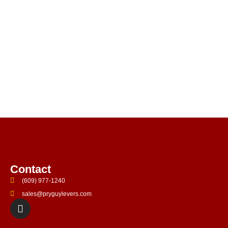
Contact
(609) 977-1240
sales@pryguylevers.com