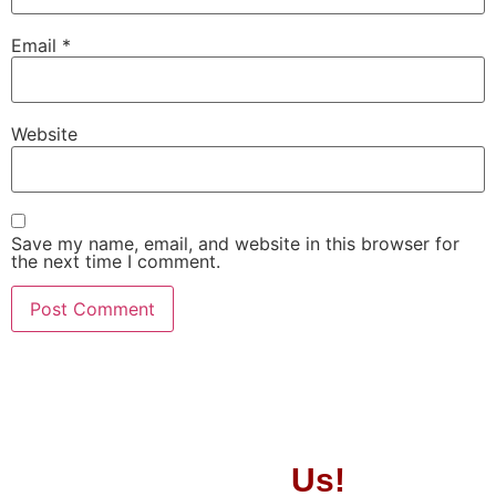
Email
*
Website
Save my name, email, and website in this browser for
the next time I comment.
Contact
Us!