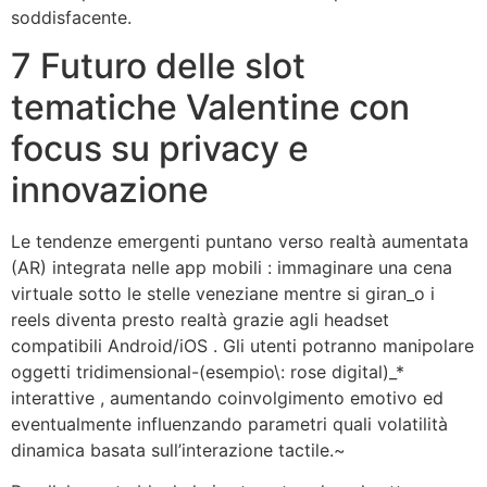
soddisfacente.
7 Futuro delle slot
tematiche Valentine con
focus su privacy e
innovazione
Le tendenze emergenti puntano verso realtà aumentata
(AR) integrata nelle app mobili : immaginare una cena
virtuale sotto le stelle veneziane mentre si giran_o i
reels diventa presto realtà grazie agli headset
compatibili Android/iOS . Gli utenti potranno manipolare
oggetti tridimensional-(esempio\: rose digital)_*
interattive , aumentando coinvolgimento emotivo ed
eventualmente influenzando parametri quali volatilità
dinamica basata sull’interazione tactile.~