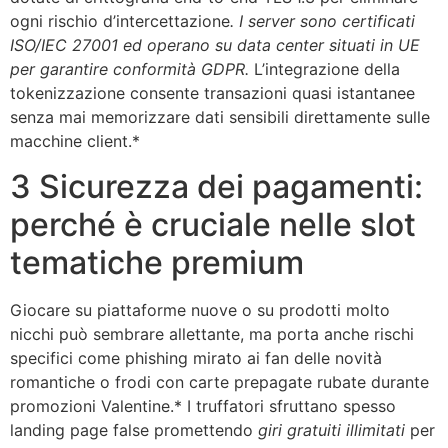
ogni rischio d’intercettazione
. I server sono certificati
ISO/IEC 27001 ed operano su data center situati in UE
per garantire conformità GDPR.
L’integrazione della
tokenizzazione consente transazioni quasi istantanee
senza mai memorizzare dati sensibili direttamente sulle
macchine client.*
3 Sicurezza dei pagamenti:
perché è cruciale nelle slot
tematiche premium
Giocare su piattaforme nuove o su prodotti molto
nicchi può sembrare allettante, ma porta anche rischi
specifici come phishing mirato ai fan delle novità
romantiche o frodi con carte prepagate rubate durante
promozioni Valentine.* I truffatori sfruttano spesso
landing page false promettendo
giri gratuiti illimitati
per