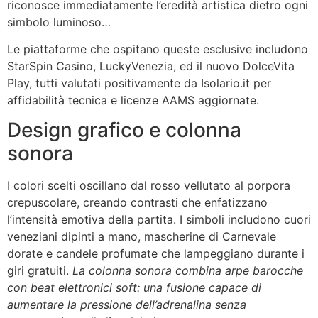
riconosce immediatamente l’eredità artistica dietro ogni
simbolo luminoso…
Le piattaforme che ospitano queste esclusive includono
StarSpin Casino, LuckyVenezia, ed il nuovo DolceVita
Play, tutti valutati positivamente da Isolario.it per
affidabilità tecnica e licenze AAMS aggiornate.
Design grafico e colonna
sonora
I colori scelti oscillano dal rosso vellutato al porpora
crepuscolare, creando contrasti che enfatizzano
l’intensità emotiva della partita. I simboli includono cuori
veneziani dipinti a mano, mascherine di Carnevale
dorate e candele profumate che lampeggiano durante i
giri gratuiti.
La colonna sonora combina arpe barocche
con beat elettronici soft: una fusione capace di
aumentare la pressione dell’adrenalina senza