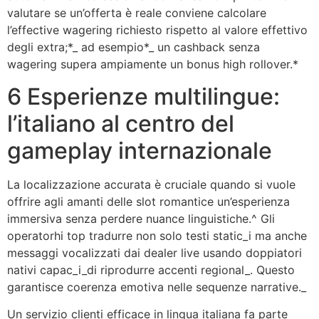
valutare se un’offerta è reale conviene calcolare
l’effective wagering richiesto rispetto al valore effettivo
degli extra;*_ ad esempio*_ un cashback senza
wagering supera ampiamente un bonus high rollover.*
6 Esperienze multilingue:
l’italiano al centro del
gameplay internazionale
La localizzazione accurata è cruciale quando si vuole
offrire agli amanti delle slot romantic​e un’esperienza
immersiva senza perdere nuance linguistiche.^ Gli
operatorhi top tradurre non solo testi static_i ma anche
messaggi vocalizzati dai dealer live usando doppiatori
nativi capac_i_di riprodurre accenti regional​​_. Questo
garantisce coerenza emotiva nelle sequenze narrative._
Un servizio clienti efficace in lingua italiana fa parte