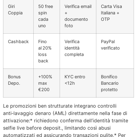
Giri
50 free
Verifica email
Carta Visa
Coppia
spin
+
Italiana +
cada
documento
OTP
uno
foto
Cashback
Fino
Verifica
PayPal
al 20%
identità
verificato
loss
completa
back
Bonus
+100%
KYC entro
Bonifico
Depo.
max
<12h
Bancario
€200
protetto
Le promozioni ben strutturate integrano controlli
anti‑lavaggio denaro (AML) direttamente nella fase di
attivazione:* richiedono conferma dell’identità tramite
selfie live before deposit., limitando così abusi
automatizzati ed assicurando transazioni pulite.* Per