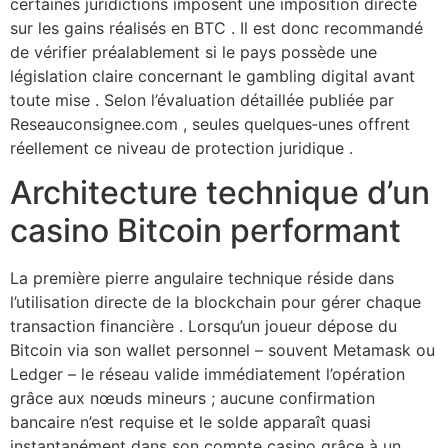
certaines juridictions imposent une imposition directe
sur les gains réalisés en BTC . Il est donc recommandé
de vérifier préalablement si le pays possède une
législation claire concernant le gambling digital avant
toute mise . Selon l’évaluation détaillée publiée par
Reseauconsignee.com , seules quelques‐unes offrent
réellement ce niveau de protection juridique .
Architecture technique d’un
casino Bitcoin performant
La première pierre angulaire technique réside dans
l’utilisation directe de la blockchain pour gérer chaque
transaction financière . Lorsqu’un joueur dépose du
Bitcoin via son wallet personnel – souvent Metamask ou
Ledger – le réseau valide immédiatement l’opération
grâce aux nœuds mineurs ; aucune confirmation
bancaire n’est requise et le solde apparaît quasi
instantanément dans son compte casino grâce à un