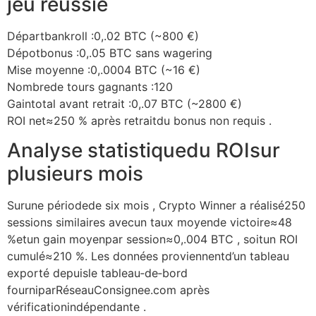
jeu réussie
Départbankroll :0,.02 BTC (~800 €)
Dépotbonus :0,.05 BTC sans wagering
Mise moyenne :0,.0004 BTC (~16 €)
Nombrede tours gagnants :120
Gaintotal avant retrait :0,.07 BTC (~2800 €)
ROI net≈250 % après retraitdu bonus non requis .
Analyse statistiquedu ROIsur
plusieurs mois
Surune périodede six mois , Crypto Winner a réalisé250
sessions similaires avecun taux moyende victoire≈48
%etun gain moyenpar session≈0,.004 BTC , soitun ROI
cumulé≈210 %. Les données proviennentd’un tableau
exporté depuisle tableau‐de‐bord
fourniparRéseauConsignee.com après
vérificationindépendante .