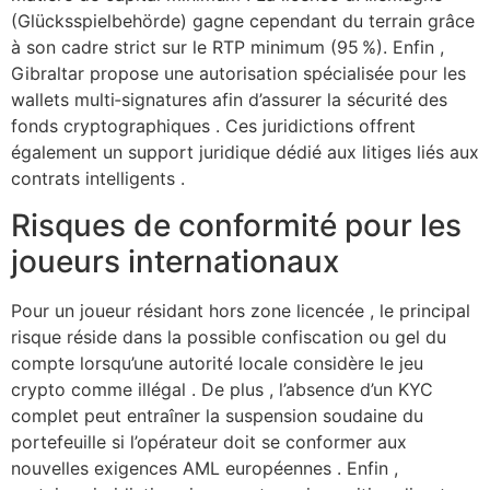
(Glücksspielbehörde) gagne cependant du terrain grâce
à son cadre strict sur le RTP minimum (95 %). Enfin ,
Gibraltar propose une autorisation spécialisée pour les
wallets multi‑signatures afin d’assurer la sécurité des
fonds cryptographiques . Ces juridictions offrent
également un support juridique dédié aux litiges liés aux
contrats intelligents .
Risques de conformité pour les
joueurs internationaux
Pour un joueur résidant hors zone licencée , le principal
risque réside dans la possible confiscation ou gel du
compte lorsqu’une autorité locale considère le jeu
crypto comme illégal . De plus , l’absence d’un KYC
complet peut entraîner la suspension soudaine du
portefeuille si l’opérateur doit se conformer aux
nouvelles exigences AML européennes . Enfin ,