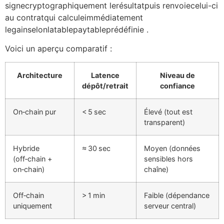
signecryptographiquement lerésultatpuis renvoiecelui-ci
au contratqui calculeimmédiatement
legainselonlatablepaytableprédéfinie .
Voici un aperçu comparatif :
Architecture
Latence
Niveau de
dépôt/retrait
confiance
On‑chain pur
< 5 sec
Élevé (tout est
transparent)
Hybride
≈ 30 sec
Moyen (données
(off‑chain +
sensibles hors
on‑chain)
chaîne)
Off‑chain
> 1 min
Faible (dépendance
uniquement
serveur central)