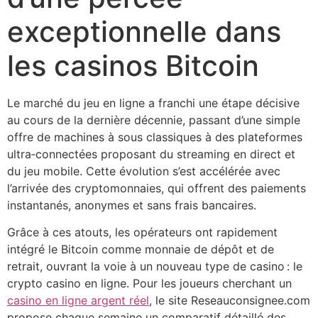
exceptionnelle dans
les casinos Bitcoin
Le marché du jeu en ligne a franchi une étape décisive
au cours de la dernière décennie, passant d’une simple
offre de machines à sous classiques à des plateformes
ultra‑connectées proposant du streaming en direct et
du jeu mobile. Cette évolution s’est accélérée avec
l’arrivée des cryptomonnaies, qui offrent des paiements
instantanés, anonymes et sans frais bancaires.
Grâce à ces atouts, les opérateurs ont rapidement
intégré le Bitcoin comme monnaie de dépôt et de
retrait, ouvrant la voie à un nouveau type de casino : le
crypto casino en ligne. Pour les joueurs cherchant un
casino en ligne argent réel
, le site Reseauconsignee.com
propose chaque semaine un comparatif détaillé des