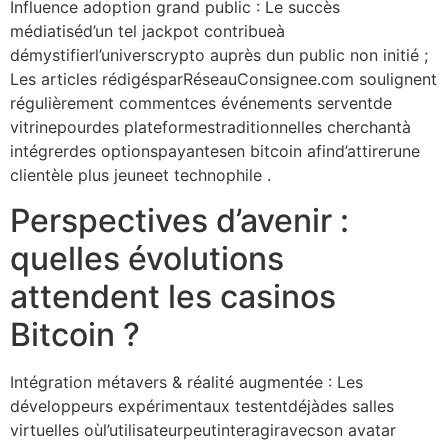
Influence adoption grand public : Le succès
médiatiséd’un tel jackpot contribueà
démystifierl’universcrypto auprès dun public non initié ;
Les articles rédigésparRéseauConsignee.com soulignent
régulièrement commentces événements serventde
vitrinepourdes plateformestraditionnelles cherchantà
intégrerdes optionspayantesen bitcoin afind’attirerune
clientèle plus jeuneet technophile .
Perspectives d’avenir :
quelles évolutions
attendent les casinos
Bitcoin ?
Intégration métavers & réalité augmentée : Les
développeurs expérimentaux testentdéjàdes salles
virtuelles oùl’utilisateurpeutinteragiravecson avatar