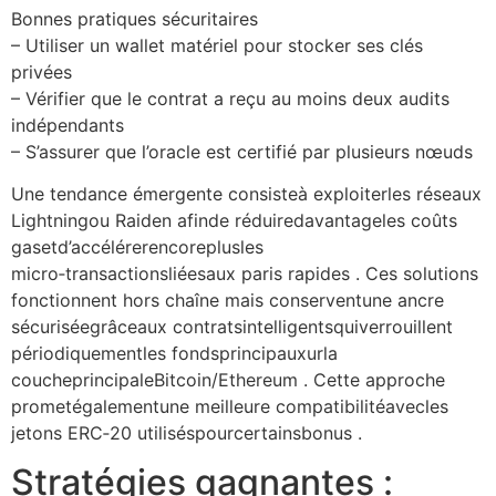
Bonnes pratiques sécuritaires
– Utiliser un wallet matériel pour stocker ses clés
privées
– Vérifier que le contrat a reçu au moins deux audits
indépendants
– S’assurer que l’oracle est certifié par plusieurs nœuds
Une tendance émergente consisteà exploiterles réseaux
Lightningou Raiden afinde réduiredavantageles coûts
gasetd’accélérerencoreplusles
micro‑transactionsliéesaux paris rapides . Ces solutions
fonctionnent hors chaîne mais conserventune ancre
sécuriséegrâceaux contratsintelligentsquiverrouillent
périodiquementles fondsprincipauxurla
coucheprincipaleBitcoin/Ethereum . Cette approche
prometégalementune meilleure compatibilitéavecles
jetons ERC‑20 utiliséspourcertainsbonus .
Stratégies gagnantes :