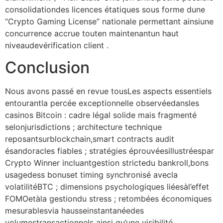
consolidationdes licences étatiques sous forme dune
“Crypto Gaming License” nationale permettant ainsi­une
concurrence accrue touten maintenantun haut
niveaudevérification client .
Conclusion
Nous avons passé en revue tousLes aspects essentiels
entourantla percée exceptionnelle observéedansles
casinos Bitcoin : cadre légal solide mais fragmenté
selonjurisdictions ; architecture technique
reposantsurblockchain,smart contracts audit
ésandoracles fiables ; stratégies éprouvéesillustréespar
Crypto Winner incluantgestion strictedu bankroll,bons
usagedess bonuset timing synchronisé avecla
volatilitéBTC ; dimensions psychologiques liéesàl’effet
FOMOetàla gestiondu stress ; retombées économiques
mesurablesvia hausseinstantanéedes
volumestransactionnels ainsi qu’une visibilité