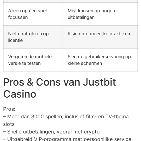
Alleen op één spel
Mist kansen op hogere
focussen
uitbetalingen
Niet controleren op
Risico op oneerlijke praktijken
licentie
Vergeten de mobiele
Slechte gebruikerservaring op
versie te testen
kleine schermen
Pros & Cons van Justbit
Casino
Pros:
– Meer dan 3000 spellen, inclusief film‑ en TV‑thema
slots
– Snelle uitbetalingen, vooral met crypto
– Uitgebreid VIP‑programma met persoonlijke service