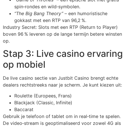
spin‑rondes en wild‑symbolen.
“The Big Bang Theory”
– een humoristische
gokkast met een RTP van 96,2 %.
Industry Secret: Slots met een RTP (Return to Player)
boven 96 % leveren op de lange termijn betere winsten
op.
Stap 3: Live casino ervaring
op mobiel
De live casino sectie van Justbit Casino brengt echte
dealers rechtstreeks naar je scherm. Je kunt kiezen uit:
Roulette (Europees, Frans)
Blackjack (Classic, Infinite)
Baccarat
Gebruik je telefoon of tablet om in real‑time te spelen.
De video‑stream is geoptimaliseerd voor zowel 4G als