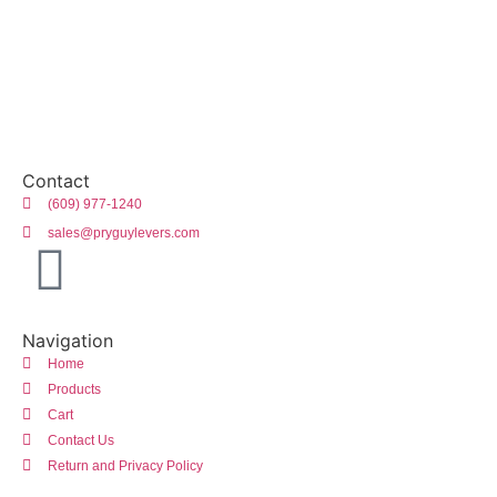
Contact
(609) 977-1240
sales@pryguylevers.com
Navigation
Home
Products
Cart
Contact Us
Return and Privacy Policy