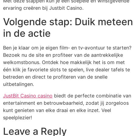
Met deze stappen kun je een soepele en winstgevende
ervaring creëren bij Justbit Casino.
Volgende stap: Duik meteen
in de actie
Ben je klaar om je eigen film‑ en tv‑avontuur te starten?
Bezoek nu de site en profiteer van de aantrekkelijke
welkomstbonus. Ontdek hoe makkelijk het is om met
één klik je favoriete slots te spelen, live dealer tafels te
betreden en direct te profiteren van de snelle
uitbetalingen.
JustBit Casino casino
biedt de perfecte combinatie van
entertainment en betrouwbaarheid, zodat jij zorgeloos
kunt genieten van elke draai en elke inzet. Veel
speelplezier!
Leave a Reply