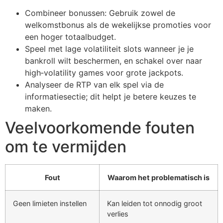
Combineer bonussen: Gebruik zowel de
welkomstbonus als de wekelijkse promoties voor
een hoger totaalbudget.
Speel met lage volatiliteit slots wanneer je je
bankroll wilt beschermen, en schakel over naar
high‑volatility games voor grote jackpots.
Analyseer de RTP van elk spel via de
informatiesectie; dit helpt je betere keuzes te
maken.
Veelvoorkomende fouten
om te vermijden
Fout
Waarom het problematisch is
Geen limieten instellen
Kan leiden tot onnodig groot
verlies