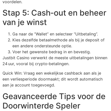
voordelen.
Stap 5: Cash‑out en beheer
van je winst
Ga naar de “Wallet” en selecteer “Uitbetaling”.
Kies dezelfde betaalmethode als bij je deposit of
een andere ondersteunde optie.
Voer het gewenste bedrag in en bevestig.
Justbit Casino verwerkt de meeste uitbetalingen binnen
24 uur, vooral bij crypto‑betalingen.
Quick Win: Vraag een wekelijkse cashback aan als je
een verliesperiode doormaakt; dit wordt automatisch
aan je account toegevoegd.
Geavanceerde Tips voor de
Doorwinterde Speler