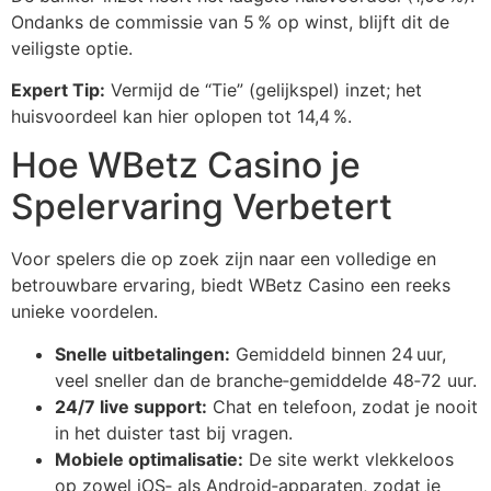
Ondanks de commissie van 5 % op winst, blijft dit de
veiligste optie.
Expert Tip:
Vermijd de “Tie” (gelijkspel) inzet; het
huisvoordeel kan hier oplopen tot 14,4 %.
Hoe WBetz Casino je
Spelervaring Verbetert
Voor spelers die op zoek zijn naar een volledige en
betrouwbare ervaring, biedt WBetz Casino een reeks
unieke voordelen.
Snelle uitbetalingen:
Gemiddeld binnen 24 uur,
veel sneller dan de branche‑gemiddelde 48‑72 uur.
24/7 live support:
Chat en telefoon, zodat je nooit
in het duister tast bij vragen.
Mobiele optimalisatie:
De site werkt vlekkeloos
op zowel iOS‑ als Android‑apparaten, zodat je