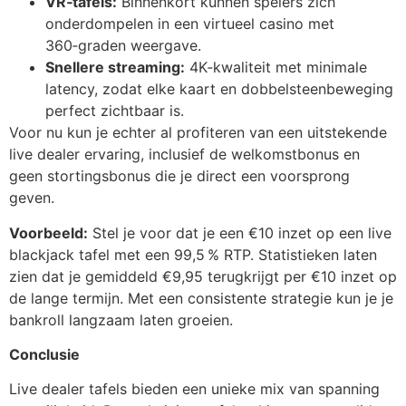
VR‑tafels:
Binnenkort kunnen spelers zich
onderdompelen in een virtueel casino met
360‑graden weergave.
Snellere streaming:
4K‑kwaliteit met minimale
latency, zodat elke kaart en dobbelsteenbeweging
perfect zichtbaar is.
Voor nu kun je echter al profiteren van een uitstekende
live dealer ervaring, inclusief de welkomstbonus en
geen stortingsbonus die je direct een voorsprong
geven.
Voorbeeld:
Stel je voor dat je een €10 inzet op een live
blackjack tafel met een 99,5 % RTP. Statistieken laten
zien dat je gemiddeld €9,95 terugkrijgt per €10 inzet op
de lange termijn. Met een consistente strategie kun je je
bankroll langzaam laten groeien.
Conclusie
Live dealer tafels bieden een unieke mix van spanning