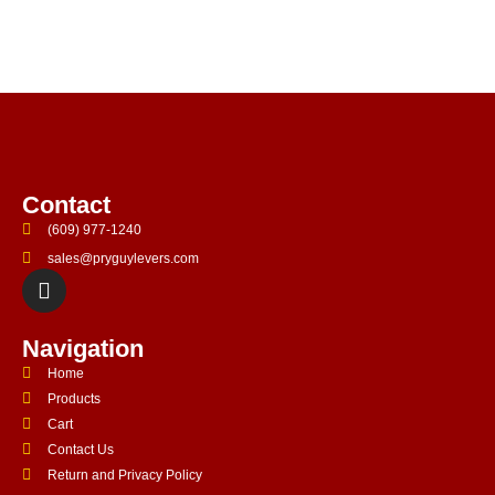
Contact
(609) 977-1240
sales@pryguylevers.com
Navigation
Home
Products
Cart
Contact Us
Return and Privacy Policy