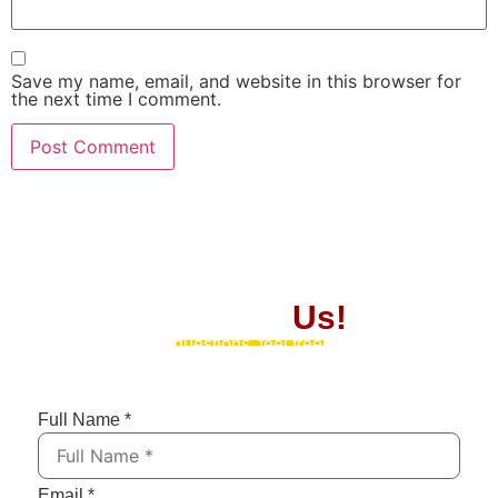
Save my name, email, and website in this browser for
the next time I comment.
Contact
Us!
If you have any questions, feel free to contact us by
submitting the form below. We’ll respond as soon as
possible!
Full Name
*
Email
*