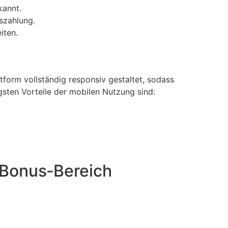
kannt.
szahlung.
iten.
form vollständig responsiv gestaltet, sodass
gsten Vorteile der mobilen Nutzung sind:
‑Bonus‑Bereich