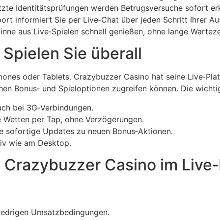
tzte Identitätsprüfungen werden Betrugsversuche sofort er
t informiert Sie per Live‑Chat über jeden Schritt Ihrer Au
ne aus Live‑Spielen schnell genießen, ohne lange Warteze
 Spielen Sie überall
ones oder Tablets. Crazybuzzer Casino hat seine Live‑Platt
chen Bonus‑ und Spieloptionen zugreifen können. Die wichti
ch bei 3G‑Verbindungen.
e Wetten per Tap, ohne Verzögerungen.
ie sofortige Updates zu neuen Bonus‑Aktionen.
siv wie am Desktop.
n Crazybuzzer Casino im Live
iedrigen Umsatzbedingungen.