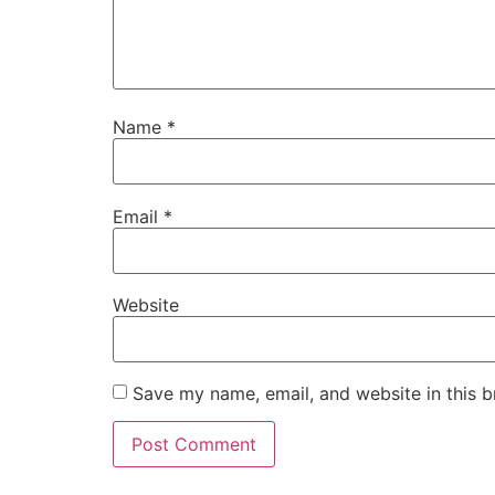
Name
*
Email
*
Website
Save my name, email, and website in this b