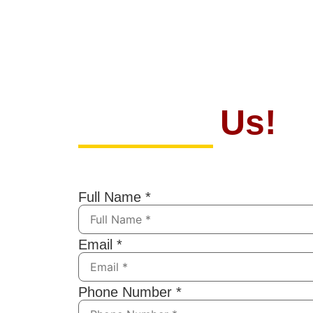
Contact
Us!
If you have any questions, feel free t
submitting the form below. We’ll resp
Full Name
*
Email
*
Phone Number
*