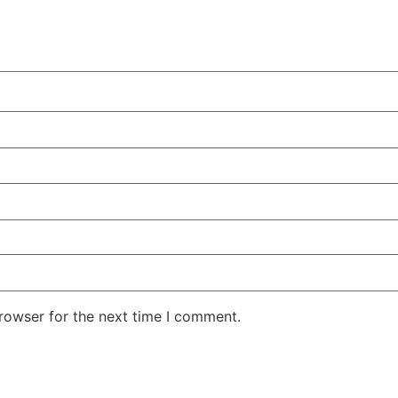
rowser for the next time I comment.