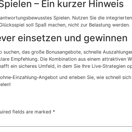
pielen – Ein kurzer Hinweis
antwortungsbewusstes Spielen. Nutzen Sie die integrierten
Glücksspiel soll Spaß machen, nicht zur Belastung werden.
lever einsetzen und gewinnen
 suchen, das große Bonusangebote, schnelle Auszahlungen 
 klare Empfehlung. Die Kombination aus einem attraktiven
afft ein sicheres Umfeld, in dem Sie Ihre Live‑Strategien 
‑ohne‑Einzahlung‑Angebot und erleben Sie, wie schnell sich
elen!
uired fields are marked
*