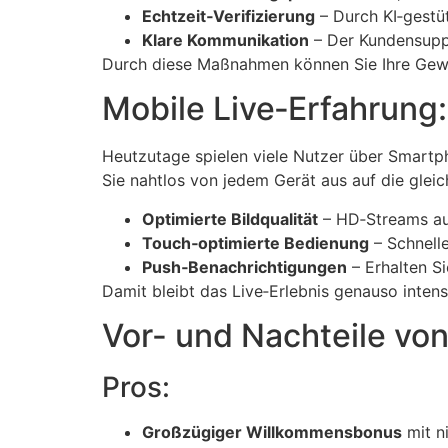
Echtzeit‑Verifizierung
– Durch KI‑gestü
Klare Kommunikation
– Der Kundensuppor
Durch diese Maßnahmen können Sie Ihre Gewin
Mobile Live‑Erfahrung:
Heutzutage spielen viele Nutzer über Smartph
Sie nahtlos von jedem Gerät aus auf die glei
Optimierte Bildqualität
– HD‑Streams au
Touch‑optimierte Bedienung
– Schnell
Push‑Benachrichtigungen
– Erhalten S
Damit bleibt das Live‑Erlebnis genauso inten
Vor- und Nachteile vo
Pros:
Großzügiger Willkommensbonus
mit n