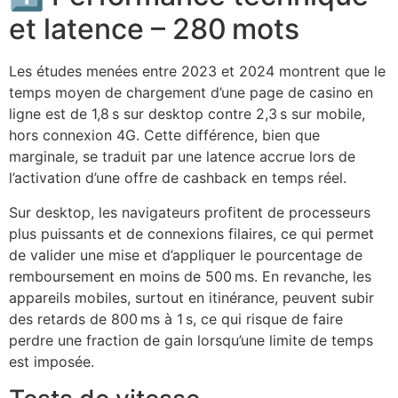
et latence – 280 mots
Les études menées entre 2023 et 2024 montrent que le
temps moyen de chargement d’une page de casino en
ligne est de 1,8 s sur desktop contre 2,3 s sur mobile,
hors connexion 4G. Cette différence, bien que
marginale, se traduit par une latence accrue lors de
l’activation d’une offre de cashback en temps réel.
Sur desktop, les navigateurs profitent de processeurs
plus puissants et de connexions filaires, ce qui permet
de valider une mise et d’appliquer le pourcentage de
remboursement en moins de 500 ms. En revanche, les
appareils mobiles, surtout en itinérance, peuvent subir
des retards de 800 ms à 1 s, ce qui risque de faire
perdre une fraction de gain lorsqu’une limite de temps
est imposée.