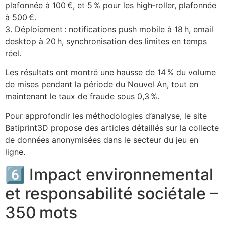
plafonnée à 100 €, et 5 % pour les high‑roller, plafonnée
à 500 €.
3. Déploiement : notifications push mobile à 18 h, email
desktop à 20 h, synchronisation des limites en temps
réel.
Les résultats ont montré une hausse de 14 % du volume
de mises pendant la période du Nouvel An, tout en
maintenant le taux de fraude sous 0,3 %.
Pour approfondir les méthodologies d’analyse, le site
Batiprint3D propose des articles détaillés sur la collecte
de données anonymisées dans le secteur du jeu en
ligne.
6️⃣ Impact environnemental
et responsabilité sociétale –
350 mots