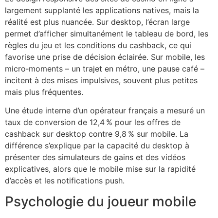
largement supplanté les applications natives, mais la
réalité est plus nuancée. Sur desktop, l’écran large
permet d’afficher simultanément le tableau de bord, les
règles du jeu et les conditions du cashback, ce qui
favorise une prise de décision éclairée. Sur mobile, les
micro‑moments – un trajet en métro, une pause café –
incitent à des mises impulsives, souvent plus petites
mais plus fréquentes.
Une étude interne d’un opérateur français a mesuré un
taux de conversion de 12,4 % pour les offres de
cashback sur desktop contre 9,8 % sur mobile. La
différence s’explique par la capacité du desktop à
présenter des simulateurs de gains et des vidéos
explicatives, alors que le mobile mise sur la rapidité
d’accès et les notifications push.
Psychologie du joueur mobile