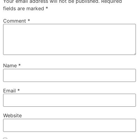
Your email address will not be published.
Required
fields are marked
*
Comment
*
Name
*
Email
*
Website