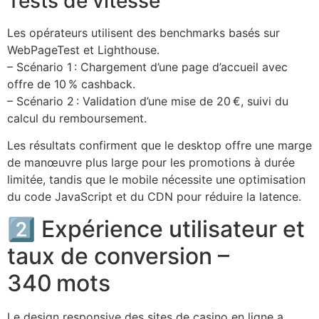
Tests de vitesse
Les opérateurs utilisent des benchmarks basés sur
WebPageTest et Lighthouse.
– Scénario 1 : Chargement d’une page d’accueil avec
offre de 10 % cashback.
– Scénario 2 : Validation d’une mise de 20 €, suivi du
calcul du remboursement.
Les résultats confirment que le desktop offre une marge
de manœuvre plus large pour les promotions à durée
limitée, tandis que le mobile nécessite une optimisation
du code JavaScript et du CDN pour réduire la latence.
2️⃣ Expérience utilisateur et
taux de conversion –
340 mots
Le design responsive des sites de casino en ligne a