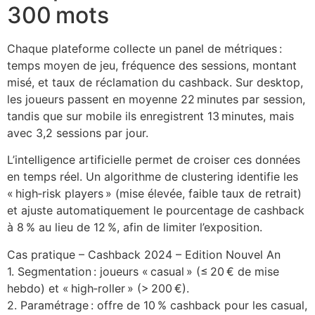
300 mots
Chaque plateforme collecte un panel de métriques :
temps moyen de jeu, fréquence des sessions, montant
misé, et taux de réclamation du cashback. Sur desktop,
les joueurs passent en moyenne 22 minutes par session,
tandis que sur mobile ils enregistrent 13 minutes, mais
avec 3,2 sessions par jour.
L’intelligence artificielle permet de croiser ces données
en temps réel. Un algorithme de clustering identifie les
« high‑risk players » (mise élevée, faible taux de retrait)
et ajuste automatiquement le pourcentage de cashback
à 8 % au lieu de 12 %, afin de limiter l’exposition.
Cas pratique – Cashback 2024 – Edition Nouvel An
1. Segmentation : joueurs « casual » (≤ 20 € de mise
hebdo) et « high‑roller » (> 200 €).
2. Paramétrage : offre de 10 % cashback pour les casual,