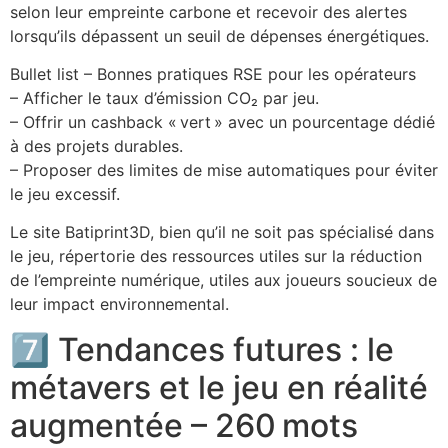
selon leur empreinte carbone et recevoir des alertes
lorsqu’ils dépassent un seuil de dépenses énergétiques.
Bullet list – Bonnes pratiques RSE pour les opérateurs
– Afficher le taux d’émission CO₂ par jeu.
– Offrir un cashback « vert » avec un pourcentage dédié
à des projets durables.
– Proposer des limites de mise automatiques pour éviter
le jeu excessif.
Le site Batiprint3D, bien qu’il ne soit pas spécialisé dans
le jeu, répertorie des ressources utiles sur la réduction
de l’empreinte numérique, utiles aux joueurs soucieux de
leur impact environnemental.
7️⃣ Tendances futures : le
métavers et le jeu en réalité
augmentée – 260 mots