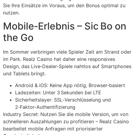
Sie Ihre Einsätze im Voraus, um den Bonus optimal zu
nutzen.
Mobile‑Erlebnis – Sic Bo on
the Go
Im Sommer verbringen viele Spieler Zeit am Strand oder
im Park. Realz Casino hat daher eine responsives
Design, das Live‑Dealer‑Spiele nahtlos auf Smartphones
und Tablets bringt.
Android & iOS: Keine App nötig, Browser‑basiert
Ladezeiten: Unter 3 Sekunden bei LTE
Sicherheitslayer: SSL‑Verschlüsselung und
2‑Faktor‑Authentifizierung
Industry Secret: Nutzen Sie die mobile Version, um von
schnelleren Auszahlungen zu profitieren – Realz Casino
bearbeitet mobile Anfragen mit priorisierter