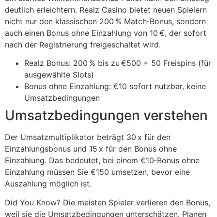
deutlich erleichtern. Realz Casino bietet neuen Spielern
nicht nur den klassischen 200 % Match‑Bonus, sondern
auch einen Bonus ohne Einzahlung von 10 €, der sofort
nach der Registrierung freigeschaltet wird.
Realz Bonus: 200 % bis zu €500 + 50 Freispins (für
ausgewählte Slots)
Bonus ohne Einzahlung: €10 sofort nutzbar, keine
Umsatzbedingungen
Umsatzbedingungen verstehen
Der Umsatzmultiplikator beträgt 30 x für den
Einzahlungsbonus und 15 x für den Bonus ohne
Einzahlung. Das bedeutet, bei einem €10‑Bonus ohne
Einzahlung müssen Sie €150 umsetzen, bevor eine
Auszahlung möglich ist.
Did You Know? Die meisten Spieler verlieren den Bonus,
weil sie die Umsatzbedingungen unterschätzen. Planen