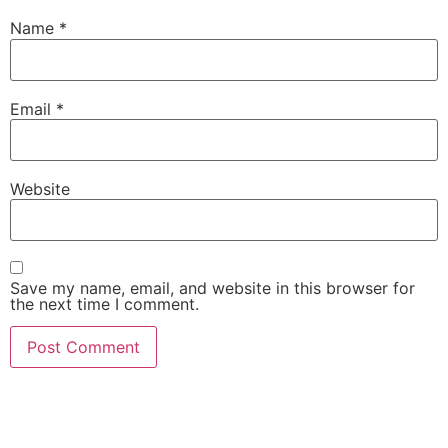
Name
*
Email
*
Website
Save my name, email, and website in this browser for
the next time I comment.