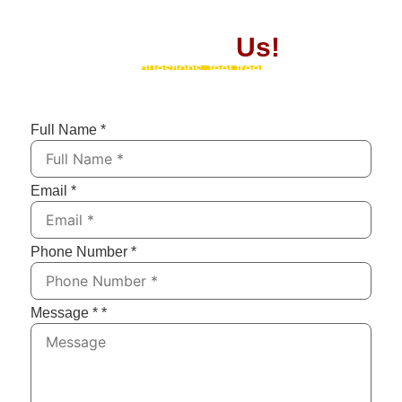
Contact
Us!
If you have any questions, feel free to contact us by
submitting the form below. We’ll respond as soon as
possible!
Full Name
*
Email
*
Phone Number
*
Message *
*