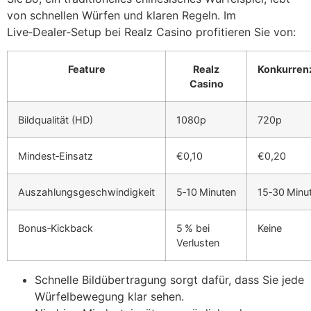
von schnellen Würfen und klaren Regeln. Im
Live‑Dealer‑Setup bei Realz Casino profitieren Sie von:
Feature
Realz
Konkurren
Casino
Bildqualität (HD)
1080p
720p
Mindest‑Einsatz
€0,10
€0,20
Auszahlungsgeschwindigkeit
5‑10 Minuten
15‑30 Minu
Bonus‑Kickback
5 % bei
Keine
Verlusten
Schnelle Bildübertragung sorgt dafür, dass Sie jede
Würfelbewegung klar sehen.