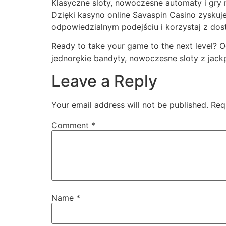
Klasyczne sloty, nowoczesne automaty i gry
Dzięki kasyno online Savaspin Casino zyskuje
odpowiedzialnym podejściu i korzystaj z d
Ready to take your game to the next level?
jednorękie bandyty, nowoczesne sloty z jac
Leave a Reply
Your email address will not be published.
Req
Comment
*
Name
*