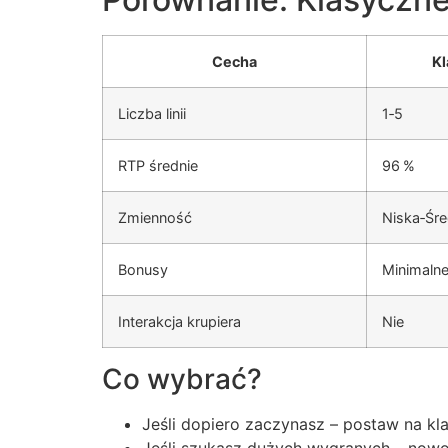
Cecha
Kl
Liczba linii
1‑5
RTP średnie
96 %
Zmienność
Niska‑Śre
Bonusy
Minimaln
Interakcja krupiera
Nie
Co wybrać?
Jeśli dopiero zaczynasz – postaw na kl