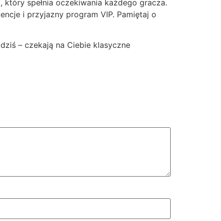
 który spełnia oczekiwania każdego gracza.
encje i przyjazny program VIP. Pamiętaj o
dziś – czekają na Ciebie klasyczne