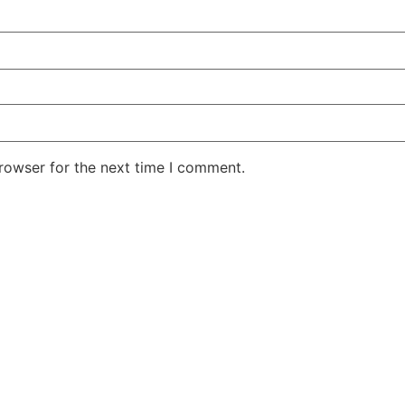
rowser for the next time I comment.