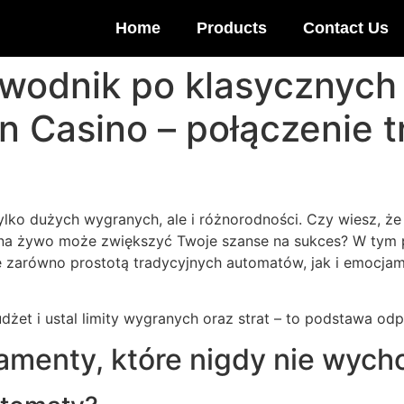
Home
Products
Contact Us
wodnik po klasycznych
n Casino – połączenie tr
ylko dużych wygranych, ale i różnorodności. Czy wiesz, że
na żywo może zwiększyć Twoje szanse na sukces? W tym 
ię zarówno prostotą tradycyjnych automatów, jak i emocjam
udżet i ustal limity wygranych oraz strat – to podstawa od
damenty, które nigdy nie wyc