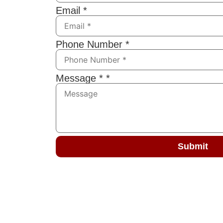
Email
*
Phone Number
*
Message *
*
Submit