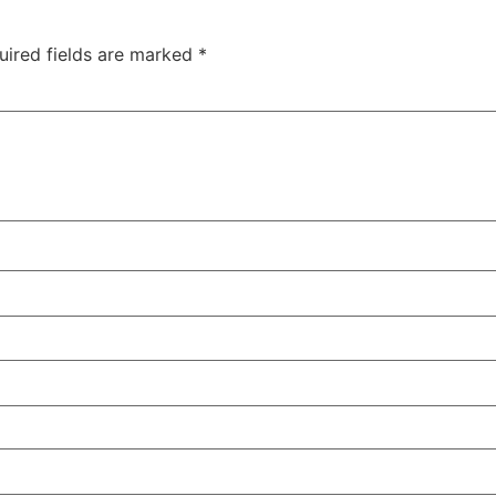
uired fields are marked
*