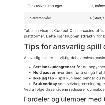
Eksklusive turneringer
Ja, måned
Lojalitetsnivåer
4 (Start, S
Tabellen viser at Coolbet Casino casino offi
plattformer. Dette gjør klubben attraktiv for
Tips for ansvarlig spill
Ansvarlig spill er en viktig del av enhver casi
Sett innskuddsgrenser
før du begynner 
Hold pauser
hver time for å unngå trett
Ikke jag tap
– spill kun med penger du har
Bruk verktøy
som selvbegrensning og eks
Ved å følge disse rådene reduserer du risiko
Fordeler og ulemper med