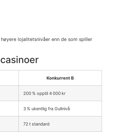
 høyere lojalitetsnivåer enn de som spiller
 casinoer
Konkurrent B
200 % opptil 4 000 kr
3 % ukentlig fra Gullnivå
72 t standard