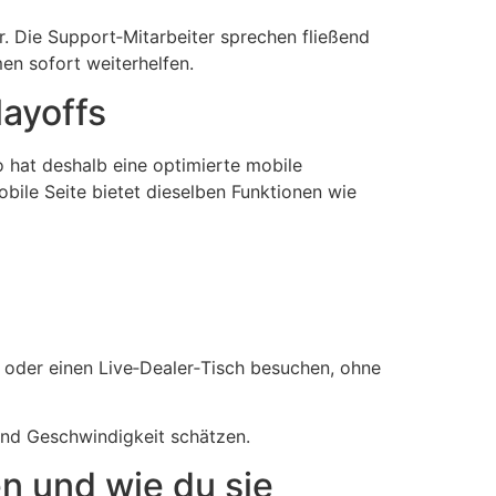
. Die Support‑Mitarbeiter sprechen fließend
n sofort weiterhelfen.
layoffs
 hat deshalb eine optimierte mobile
obile Seite bietet dieselben Funktionen wie
n oder einen Live‑Dealer‑Tisch besuchen, ohne
 und Geschwindigkeit schätzen.
n und wie du sie