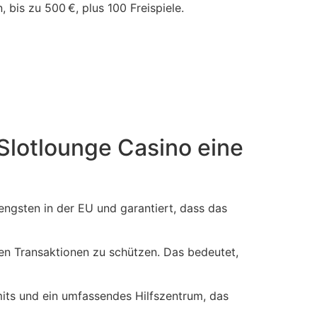
bis zu 500 €, plus 100 Freispiele.
Slotlounge Casino eine
rengsten in der EU und garantiert, dass das
en Transaktionen zu schützen. Das bedeutet,
mits und ein umfassendes Hilfszentrum, das