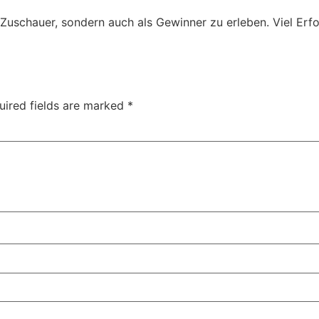
als Zuschauer, sondern auch als Gewinner zu erleben. Viel Er
uired fields are marked
*