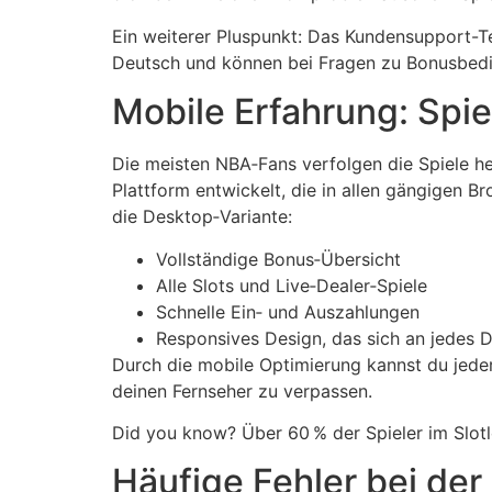
Ein weiterer Pluspunkt: Das Kundensupport-Te
Deutsch und können bei Fragen zu Bonusbedi
Mobile Erfahrung: Spi
Die meisten NBA‑Fans verfolgen die Spiele h
Plattform entwickelt, die in allen gängigen Br
die Desktop‑Variante:
Vollständige Bonus‑Übersicht
Alle Slots und Live‑Dealer‑Spiele
Schnelle Ein‑ und Auszahlungen
Responsives Design, das sich an jedes D
Durch die mobile Optimierung kannst du jeder
deinen Fernseher zu verpassen.
Did you know? Über 60 % der Spieler im Slotlo
Häufige Fehler bei de