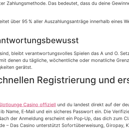
lter Zahlungsmethode. Das bedeutet, dass du deine Gewinne
itet über 95 % aller Auszahlungsanträge innerhalb eines W
rantwortungsbewusst
nd, bleibt verantwortungsvolles Spielen das A und O. Setze
, mit denen du tägliche, wöchentliche oder monatliche Gren
gkeiten gerätst.
chnellen Registrierung und er
Slotlounge Casino offiziell
und du landest direkt auf der d
Gib Name, E‑Mail und ein sicheres Passwort ein. Die Verifizi
Nach der Anmeldung erscheint ein Pop‑Up, das dich zum Cl
e – Das Casino unterstützt Sofortüberweisung, Giropay, K