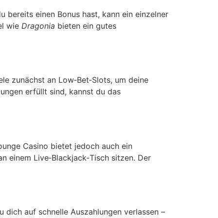
 du bereits einen Bonus hast, kann ein einzelner
el wie
Dragonia
bieten ein gutes
iele zunächst an Low‑Bet‑Slots, um deine
ngen erfüllt sind, kannst du das
ounge Casino bietet jedoch auch ein
an einem Live‑Blackjack‑Tisch sitzen. Der
u dich auf schnelle Auszahlungen verlassen –