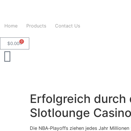
Home
Products
Contact Us
0
$
0.00
Erfolgreich durch 
Slotlounge Casin
Die NBA‑Playoffs ziehen jedes Jahr Millionen 