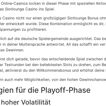
 Online‑Casinos locken in dieser Phase mit speziellen Akti
as Slotlounge Casino ins Spiel.
as Casino nicht nur einen großzügigen Slotlounge Bonus oh
ler entwickelt wurde. Diese Kombination ermöglicht es dir,
Spannungen zu profitieren.
ießlich auf die deutsche Spielergemeinde ausgerichtet. Das
in deiner Muttersprache antwortet. All das schafft ein ve
 das Gewinnen.
trierst dich gerade, bevor das entscheidende Spiel zwischen 
r Testrunden bei den beliebtesten Slots zu drehen, zum Be
t, aktivierst du den Willkommensbonus und erhöhst deine E
dern auch mehr Möglichkeiten, von den hohen Gewinnchancen
gien für die Playoff‑Phase
 hoher Volatilität