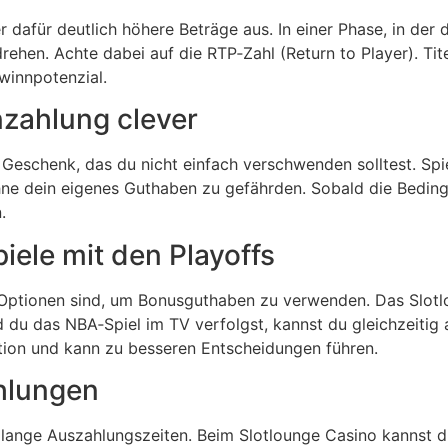
er dafür deutlich höhere Beträge aus. In einer Phase, in der
ehen. Achte dabei auf die RTP‑Zahl (Return to Player). Tit
winnpotenzial.
zahlung clever
 Geschenk, das du nicht einfach verschwenden solltest. Sp
ne dein eigenes Guthaben zu gefährden. Sobald die Bedingu
.
iele mit den Playoffs
n Optionen sind, um Bonusguthaben zu verwenden. Das Slotl
 du das NBA‑Spiel im TV verfolgst, kannst du gleichzeitig 
ation und kann zu besseren Entscheidungen führen.
hlungen
d lange Auszahlungszeiten. Beim Slotlounge Casino kannst d