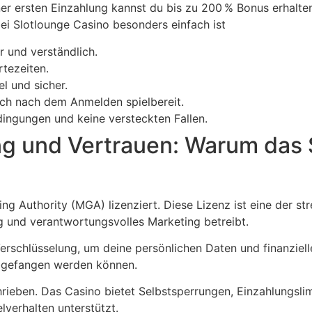
 ersten Einzahlung kannst du bis zu 200 % Bonus erhalten, 
bei Slotlounge Casino besonders einfach ist
r und verständlich.
rtezeiten.
l und sicher.
ich nach dem Anmelden spielbereit.
ingungen und keine versteckten Fallen.
ung und Vertrauen: Warum das 
g Authority (MGA) lizenziert. Diese Lizenz ist eine der st
ng und verantwortungsvolles Marketing betreibt.
rschlüsselung, um deine persönlichen Daten und finanziell
abgefangen werden können.
rieben. Das Casino bietet Selbstsperrungen, Einzahlungsli
verhalten unterstützt.