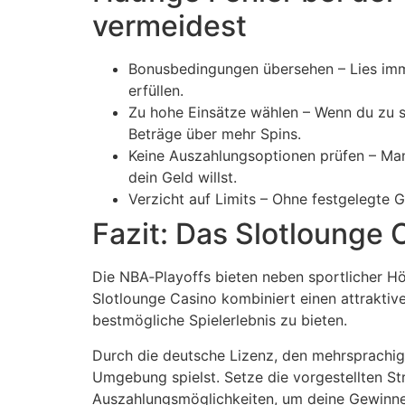
vermeidest
Bonusbedingungen übersehen – Lies immer
erfüllen.
Zu hohe Einsätze wählen – Wenn du zu sc
Beträge über mehr Spins.
Keine Auszahlungsoptionen prüfen – Man
dein Geld willst.
Verzicht auf Limits – Ohne festgelegte 
Fazit: Das Slotlounge 
Die NBA‑Playoffs bieten neben sportlicher H
Slotlounge Casino kombiniert einen attrakti
bestmögliche Spielerlebnis zu bieten.
Durch die deutsche Lizenz, den mehrsprachig
Umgebung spielst. Setze die vorgestellten Str
Auszahlungsmöglichkeiten, um deine Gewinne