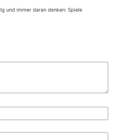
folg und immer daran denken: Spiele