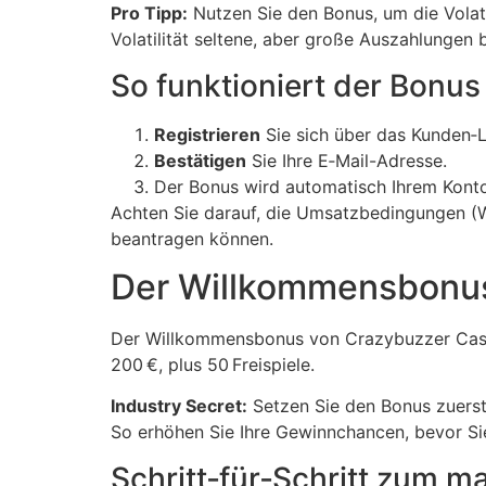
Pro Tipp:
Nutzen Sie den Bonus, um die Volatil
Volatilität seltene, aber große Auszahlungen b
So funktioniert der Bonu
Registrieren
Sie sich über das Kunden‑L
Bestätigen
Sie Ihre E‑Mail-Adresse.
Der Bonus wird automatisch Ihrem Kont
Achten Sie darauf, die Umsatzbedingungen (
beantragen können.
Der Willkommensbonus 
Der Willkommensbonus von Crazybuzzer Casino
200 €, plus 50 Freispiele.
Industry Secret:
Setzen Sie den Bonus zuerst 
So erhöhen Sie Ihre Gewinnchancen, bevor Sie
Schritt‑für‑Schritt zum