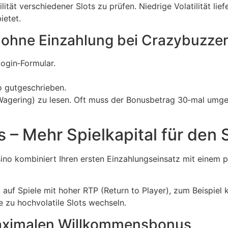
ität verschiedener Slots zu prüfen. Niedrige Volatilität lie
ietet.
s ohne Einzahlung bei Crazybuzze
ogin‑Formular.
o gutgeschrieben.
Wagering) zu lesen. Oft muss der Bonusbetrag 30‑mal umge
– Mehr Spielkapital für den S
 kombiniert Ihren ersten Einzahlungseinsatz mit einem pr
auf Spiele mit hoher RTP (Return to Player), zum Beispiel k
 zu hochvolatile Slots wechseln.
 maximalen Willkommensbonus