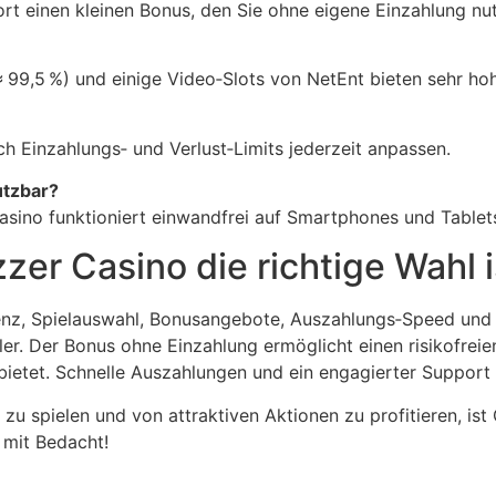
fort einen kleinen Bonus, den Sie ohne eigene Einzahlung n
 ≈ 99,5 %) und einige Video‑Slots von NetEnt bieten sehr h
ch Einzahlungs‑ und Verlust‑Limits jederzeit anpassen.
utzbar?
ino funktioniert einwandfrei auf Smartphones und Tablets,
er Casino die richtige Wahl i
Lizenz, Spielauswahl, Bonusangebote, Auszahlungs‑Speed un
er. Der Bonus ohne Einzahlung ermöglicht einen risikofrei
bietet. Schnelle Auszahlungen und ein engagierter Suppor
u spielen und von attraktiven Aktionen zu profitieren, ist
 mit Bedacht!