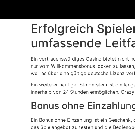
Erfolgreich Spie
umfassende Leitf
Ein vertrauenswürdiges Casino bietet nicht nu
nur vom Willkommensbonus locken zu lassen, 
weil es über eine gültige deutsche Lizenz ver
Ein weiterer häufiger Stolperstein ist die la
innerhalb von 24 Stunden ermöglichen. Crazyb
Bonus ohne Einzahlung
Ein Bonus ohne Einzahlung ist ein Geschenk, d
das Spielangebot zu testen und die Bedienob