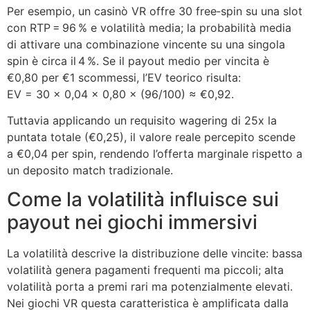
Per esempio, un casinò VR offre 30 free‑spin su una slot
con RTP = 96 % e volatilità media; la probabilità media
di attivare una combinazione vincente su una singola
spin è circa il 4 %. Se il payout medio per vincita è
€0,80 per €1 scommessi, l’EV teorico risulta:
EV = 30 × 0,04 × 0,80 × (96/100) ≈ €0,92.
Tuttavia applicando un requisito wagering di 25x la
puntata totale (€0,25), il valore reale percepito scende
a €0,04 per spin, rendendo l’offerta marginale rispetto a
un deposito match tradizionale.
Come la volatilità influisce sui
payout nei giochi immersivi
La volatilità descrive la distribuzione delle vincite: bassa
volatilità genera pagamenti frequenti ma piccoli; alta
volatilità porta a premi rari ma potenzialmente elevati.
Nei giochi VR questa caratteristica è amplificata dalla