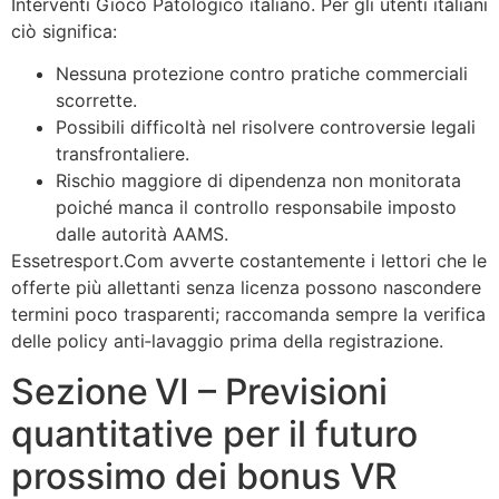
Interventi Gioco Patologico italiano. Per gli utenti italiani
ciò significa:
Nessuna protezione contro pratiche commerciali
scorrette.
Possibili difficoltà nel risolvere controversie legali
transfrontaliere.
Rischio maggiore di dipendenza non monitorata
poiché manca il controllo responsabile imposto
dalle autorità AAMS.
Essetresport.Com avverte costantemente i lettori che le
offerte più allettanti senza licenza possono nascondere
termini poco trasparenti; raccomanda sempre la verifica
delle policy anti‑lavaggio prima della registrazione.
Sezione VI – Previsioni
quantitative per il futuro
prossimo dei bonus VR