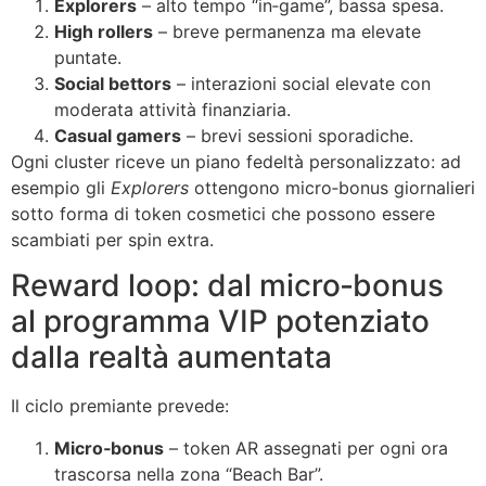
Explorers
– alto tempo “in‑game”, bassa spesa.
High rollers
– breve permanenza ma elevate
puntate.
Social bettors
– interazioni social elevate con
moderata attività finanziaria.
Casual gamers
– brevi sessioni sporadiche.
Ogni cluster riceve un piano fedeltà personalizzato: ad
esempio gli
Explorers
ottengono micro‑bonus giornalieri
sotto forma di token cosmetici che possono essere
scambiati per spin extra.
Reward loop: dal micro‑bonus
al programma VIP potenziato
dalla realtà aumentata
Il ciclo premiante prevede:
Micro‑bonus
– token AR assegnati per ogni ora
trascorsa nella zona “Beach Bar”.