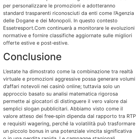
per personalizzare le promozioni e adotteranno
standard trasparenti riconosciuti da enti come l’Agenzia
delle Dogane e dei Monopoli. In questo contesto
Essetresport.Com continuerà a monitorare le evoluzioni
normative e fornire classifiche aggiornate sulle migliori
offerte estive e post‑estive.
Conclusione
L’estate ha dimostrato come la combinazione tra realtà
virtuale e promozioni aggressive possa generare volumi
d’affari notevoli nei casinò online; tuttavia solo un
approccio basato su analisi matematica rigorosa
permette ai giocatori di distinguere il vero valore dai
semplici slogan pubblicitari. Abbiamo visto come il
valore atteso dei free‑spin dipenda dal rapporto tra RTP
e requisiti wagering, perché la volatilità può trasformare
un piccolo bonus in una potenziale vincita significativa
o in una perdita rapida. Le campagne stagionali