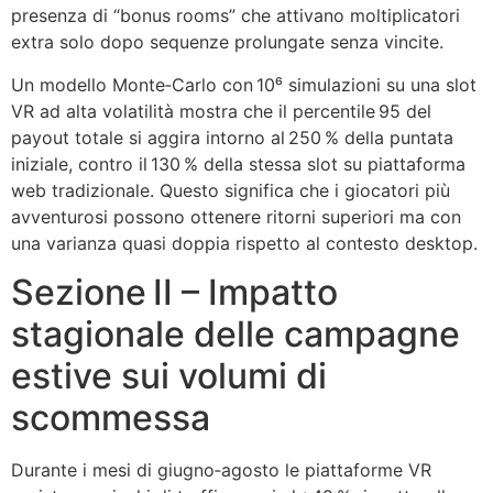
presenza di “bonus rooms” che attivano moltiplicatori
extra solo dopo sequenze prolungate senza vincite.
Un modello Monte‑Carlo con 10⁶ simulazioni su una slot
VR ad alta volatilità mostra che il percentile 95 del
payout totale si aggira intorno al 250 % della puntata
iniziale, contro il 130 % della stessa slot su piattaforma
web tradizionale. Questo significa che i giocatori più
avventurosi possono ottenere ritorni superiori ma con
una varianza quasi doppia rispetto al contesto desktop.
Sezione II – Impatto
stagionale delle campagne
estive sui volumi di
scommessa
Durante i mesi di giugno‑agosto le piattaforme VR