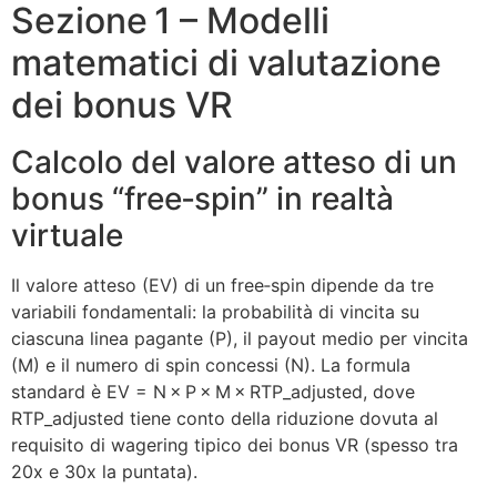
Sezione 1 – Modelli
matematici di valutazione
dei bonus VR
Calcolo del valore atteso di un
bonus “free‑spin” in realtà
virtuale
Il valore atteso (EV) di un free‑spin dipende da tre
variabili fondamentali: la probabilità di vincita su
ciascuna linea pagante (P), il payout medio per vincita
(M) e il numero di spin concessi (N). La formula
standard è EV = N × P × M × RTP_adjusted, dove
RTP_adjusted tiene conto della riduzione dovuta al
requisito di wagering tipico dei bonus VR (spesso tra
20x e 30x la puntata).