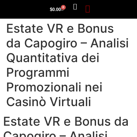
0
$
0.00
Estate VR e Bonus
da Capogiro – Analisi
Quantitativa dei
Programmi
Promozionali nei
Casinò Virtuali
Estate VR e Bonus da
Capogiro – Analisi