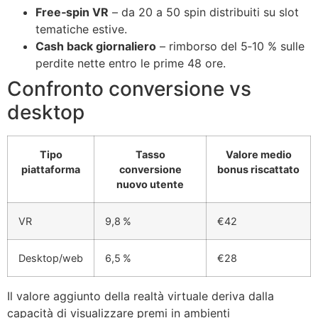
Free‑spin VR
– da 20 a 50 spin distribuiti su slot
tematiche estive.
Cash back giornaliero
– rimborso del 5‑10 % sulle
perdite nette entro le prime 48 ore.
Confronto conversione vs
desktop
Tipo
Tasso
Valore medio
piattaforma
conversione
bonus riscattato
nuovo utente
VR
9,8 %
€42
Desktop/web
6,5 %
€28
Il valore aggiunto della realtà virtuale deriva dalla
capacità di visualizzare premi in ambienti