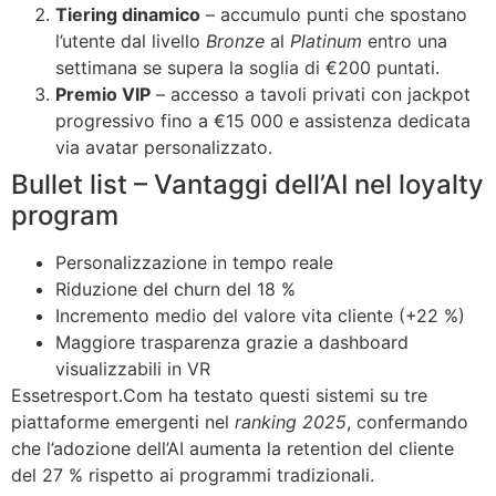
Tiering dinamico
– accumulo punti che spostano
l’utente dal livello
Bronze
al
Platinum
entro una
settimana se supera la soglia di €200 puntati.
Premio VIP
– accesso a tavoli privati con jackpot
progressivo fino a €15 000 e assistenza dedicata
via avatar personalizzato.
Bullet list – Vantaggi dell’AI nel loyalty
program
Personalizzazione in tempo reale
Riduzione del churn del 18 %
Incremento medio del valore vita cliente (+22 %)
Maggiore trasparenza grazie a dashboard
visualizzabili in VR
Essetresport.Com ha testato questi sistemi su tre
piattaforme emergenti nel
ranking 2025
, confermando
che l’adozione dell’AI aumenta la retention del cliente
del 27 % rispetto ai programmi tradizionali.