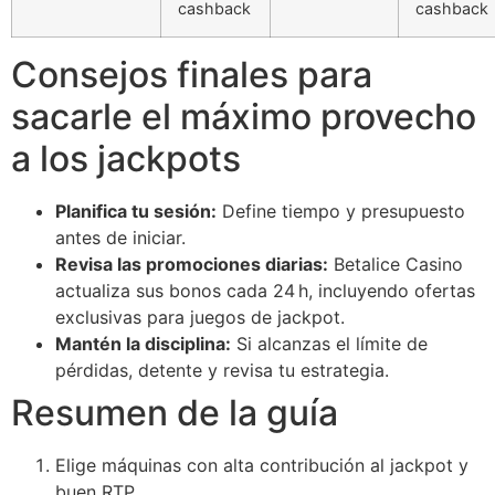
cashback
cashback
Consejos finales para
sacarle el máximo provecho
a los jackpots
Planifica tu sesión:
Define tiempo y presupuesto
antes de iniciar.
Revisa las promociones diarias:
Betalice Casino
actualiza sus bonos cada 24 h, incluyendo ofertas
exclusivas para juegos de jackpot.
Mantén la disciplina:
Si alcanzas el límite de
pérdidas, detente y revisa tu estrategia.
Resumen de la guía
Elige máquinas con alta contribución al jackpot y
buen RTP.