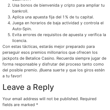
Usa bonos de bienvenida y cripto para ampliar tu
bankroll.
Aplica una apuesta fija del 1 % de tu capital.
Juega en horarios de baja actividad y controla el
Auto‑Spin.
Evita errores de requisitos de apuesta y verifica la
licencia.
Con estas tácticas, estarás mejor preparado para
perseguir esos premios millonarios que ofrecen los
jackpots de Betalice Casino. Recuerda siempre jugar de
forma responsable y disfrutar del proceso tanto como
del posible premio. ¡Buena suerte y que los giros estén
a tu favor!
Leave a Reply
Your email address will not be published.
Required
fields are marked
*