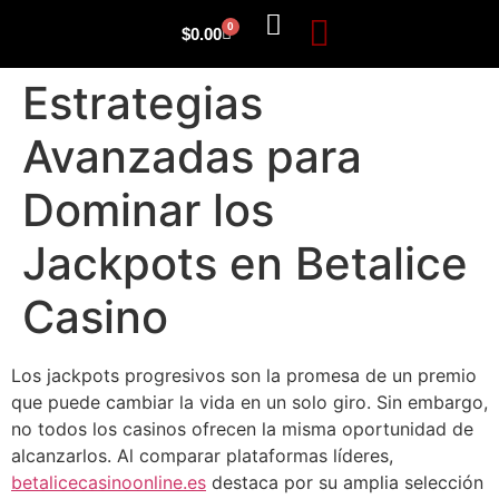
0
$
0.00
Estrategias
Avanzadas para
Dominar los
Jackpots en Betalice
Casino
Los jackpots progresivos son la promesa de un premio
que puede cambiar la vida en un solo giro. Sin embargo,
no todos los casinos ofrecen la misma oportunidad de
alcanzarlos. Al comparar plataformas líderes,
betalicecasinoonline.es
destaca por su amplia selección