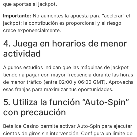
que aportas al jackpot.
Importante:
No aumentes la apuesta para “acelerar” el
jackpot; la contribución es proporcional y el riesgo
crece exponencialmente.
4. Juega en horarios de menor
actividad
Algunos estudios indican que las máquinas de jackpot
tienden a pagar con mayor frecuencia durante las horas
de menor tráfico (entre 02:00 y 06:00 GMT). Aprovecha
esas franjas para maximizar tus oportunidades.
5. Utiliza la función “Auto‑Spin”
con precaución
Betalice Casino permite activar Auto‑Spin para ejecutar
cientos de giros sin intervención. Configura un límite de