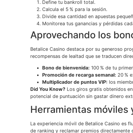
Define tu bankroll total.
Calcula el 5 % para la sesión.
Divide esa cantidad en apuestas pequeñas
Monitorea tus ganancias y pérdidas cad
Aprovechando los bono
Betalice Casino destaca por su generoso pro
recompensas de lealtad que se traducen dire
Bono de bienvenida:
100 % de tu primer
Promoción de recarga semanal:
20 % ex
Multiplicador de puntos VIP:
los miembr
Did You Know?
Los giros gratis obtenidos en
potencial de puntuación sin gastar dinero ext
Herramientas móviles y
La experiencia móvil de Betalice Casino es fl
de ranking y reclamar premios directamente d