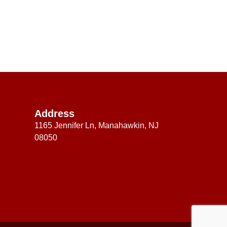
Address
1165 Jennifer Ln, Manahawkin, NJ
08050