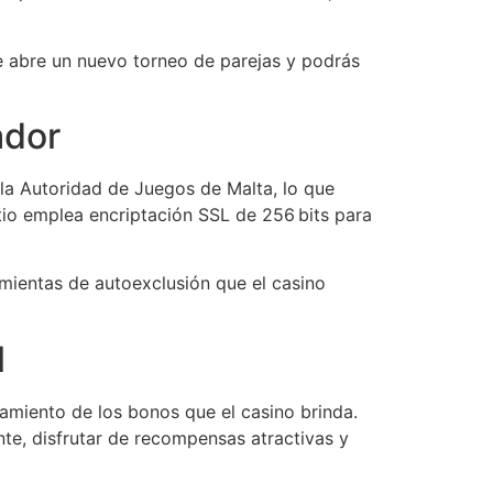
se abre un nuevo torneo de parejas y podrás
ador
 la Autoridad de Juegos de Malta, lo que
tio emplea encriptación SSL de 256 bits para
amientas de autoexclusión que el casino
l
amiento de los bonos que el casino brinda.
e, disfrutar de recompensas atractivas y