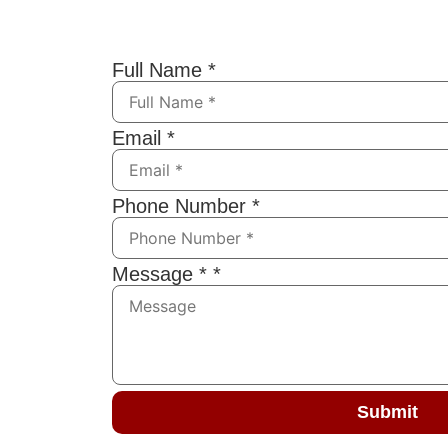
If you have any questions, feel free t
submitting the form below. We’ll resp
Full Name
*
Email
*
Phone Number
*
Message *
*
Submit