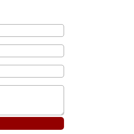
o contact us by
ond as soon as possible!