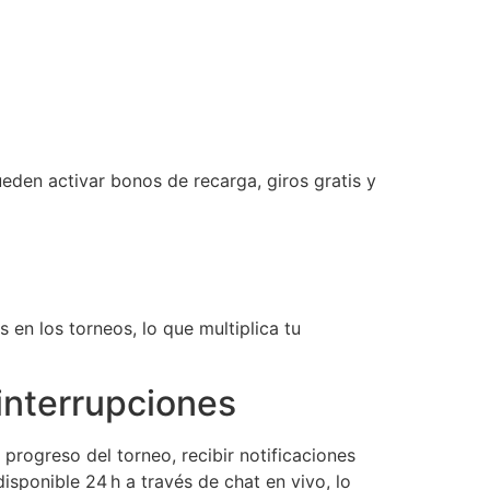
den activar bonos de recarga, giros gratis y
en los torneos, lo que multiplica tu
 interrupciones
progreso del torneo, recibir notificaciones
sponible 24 h a través de chat en vivo, lo