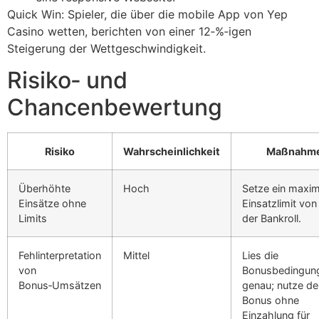
Quick Win: Spieler, die über die mobile App von Yep
Casino wetten, berichten von einer 12‑%‑igen
Steigerung der Wettgeschwindigkeit.
Risiko‑ und
Chancenbewertung
Risiko
Wahrscheinlichkeit
Maßnahm
Überhöhte
Hoch
Setze ein maxi
Einsätze ohne
Einsatzlimit von
Limits
der Bankroll.
Fehlinterpretation
Mittel
Lies die
von
Bonusbedingun
Bonus‑Umsätzen
genau; nutze d
Bonus ohne
Einzahlung für