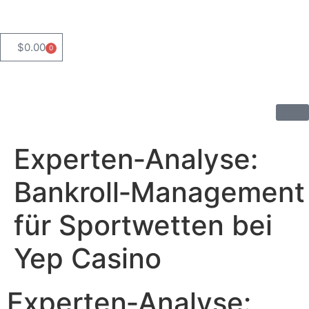
$
0.00
0
Experten‑Analyse:
Bankroll‑Management
für Sportwetten bei
Yep Casino
Experten‑Analyse: