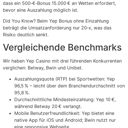
dass ein 500‑€‑Bonus 15.000 € an Wetten erfordert,
bevor eine Auszahlung möglich ist.
Did You Know? Beim Yep Bonus ohne Einzahlung
beträgt die Umsatzanforderung nur 20‑x, was das
Risiko deutlich senkt.
Vergleichende Benchmarks
Wir haben Yep Casino mit drei führenden Konkurrenten
verglichen: Betway, Bwin und Unibet.
Auszahlungsquote (RTP) bei Sportwetten: Yep
96,5 % – leicht über dem Branchendurchschnitt von
95,8 %.
Durchschnittliche Mindesteinzahlung: Yep 10 €,
während Betway 20 € verlangt.
Mobile Benutzerfreundlichkeit: Yep bietet eine
native App für iOS und Android; Bwin nutzt nur
eine responsive Webseite.