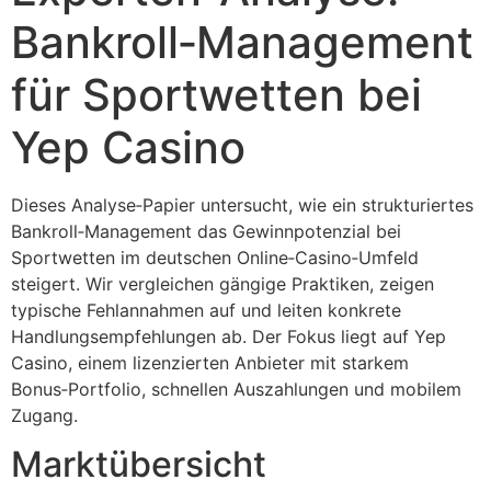
Bankroll‑Management
für Sportwetten bei
Yep Casino
Dieses Analyse‑Papier untersucht, wie ein strukturiertes
Bankroll‑Management das Gewinnpotenzial bei
Sportwetten im deutschen Online‑Casino‑Umfeld
steigert. Wir vergleichen gängige Praktiken, zeigen
typische Fehlannahmen auf und leiten konkrete
Handlungsempfehlungen ab. Der Fokus liegt auf Yep
Casino, einem lizenzierten Anbieter mit starkem
Bonus‑Portfolio, schnellen Auszahlungen und mobilem
Zugang.
Marktübersicht