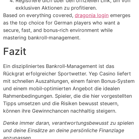
Registriere dich über den offiziellen Link, um von
exklusiven Aktionen zu profitieren.
Based on everything covered,
dragonia login
emerges
as the top choice for German players who want a
secure, fast, and bonus‑rich environment while
mastering bankroll‑management.
Fazit
Ein diszipliniertes Bankroll‑Management ist das
Rückgrat erfolgreicher Sportwetter. Yep Casino liefert
mit schnellen Auszahlungen, einem fairen Bonus‑System
und einem mobil‑optimierten Angebot die idealen
Rahmenbedingungen. Spieler, die die hier vorgestellten
Tipps umsetzen und die Risiken bewusst steuern,
können ihre Gewinnchancen nachhaltig steigern.
Denke immer daran, verantwortungsbewusst zu spielen
und deine Einsätze an deine persönliche Finanzlage
anzupassen.