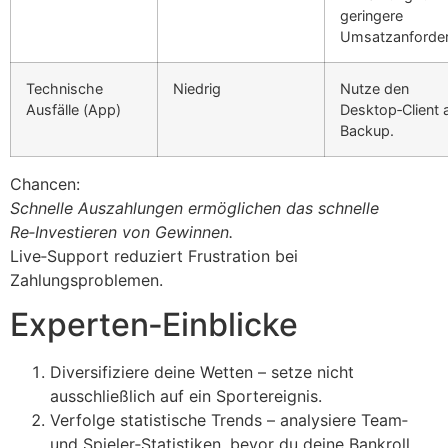
geringere
Umsatzanforde
Technische
Niedrig
Nutze den
Ausfälle (App)
Desktop‑Client 
Backup.
Chancen:
Schnelle Auszahlungen ermöglichen das schnelle
Re‑Investieren von Gewinnen.
Live‑Support reduziert Frustration bei
Zahlungsproblemen.
Experten‑Einblicke
Diversifiziere deine Wetten – setze nicht
ausschließlich auf ein Sportereignis.
Verfolge statistische Trends – analysiere Team‑
und Spieler‑Statistiken, bevor du deine Bankroll