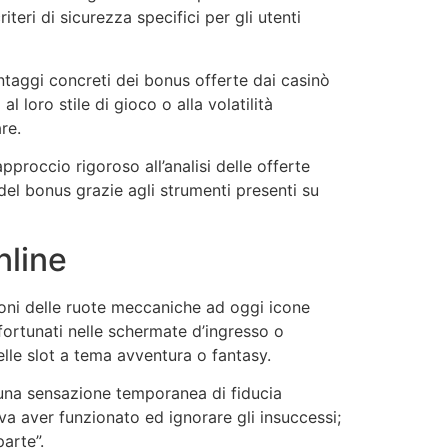
eri di sicurezza specifici per gli utenti
ntaggi concreti dei bonus offerte dai casinò
 loro stile di gioco o alla volatilità
re.
roccio rigoroso all’analisi delle offerte
 del bonus grazie agli strumenti presenti su
nline
toni delle ruote meccaniche ad oggi icone
ortunati nelle schermate d’ingresso o
lle slot a tema avventura o fantasy.
a una sensazione temporanea di fiducia
ava aver funzionato ed ignorare gli insuccessi;
parte”.