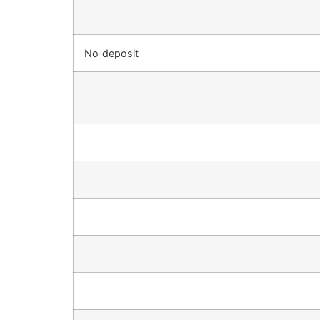
No‑deposit