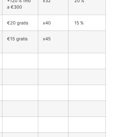
+120 % fino
x32
20 %
a €300
€20 gratis
x40
15 %
€15 gratis
x45