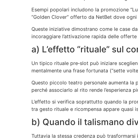
Esempi popolari includono la promozione “Luc
“Golden Clover” offerto da NetBet dove ogni vi
Queste iniziative dimostrano come le case d
incoraggiare l’attivazione rapida delle offerte 
a) L’effetto “rituale” su
Un tipico rituale pre‑slot può iniziare scegli
mentalmente una frase fortunata (“sette volte 
Questo piccolo teatro personale aumenta la pe
perché associarlo al rito rende l’esperienza pi
L’effetto si verifica soprattutto quando la p
tra gesto rituale e ricompensa appare quasi i
b) Quando il talismano di
Tuttavia la stessa credenza può trasformarsi 