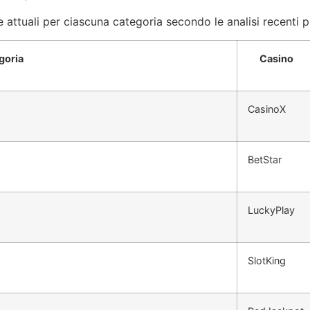
e attuali per ciascuna categoria secondo le analisi recenti
goria
Casino
CasinoX
BetStar
LuckyPlay
SlotKing