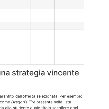
na strategia vincente
garantito dall’offerta selezionata. Per esempio
, come
Dragon’s Fire
presente nella lista
a allo studente quale titolo scegliere ogni