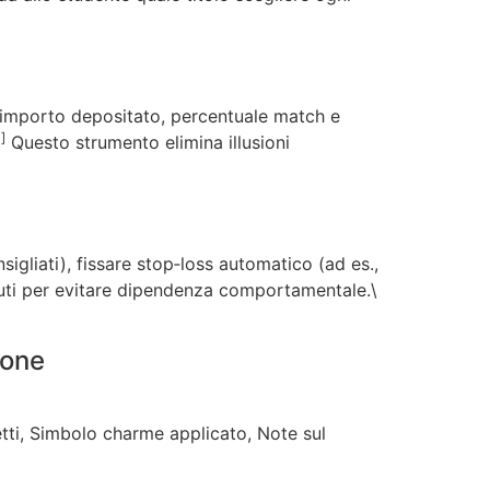
re importo depositato, percentuale match e
¹]
Questo strumento elimina illusioni
igliati), fissare stop‑loss automatico (ad es.,
uti per evitare dipendenza comportamentale.\
ione
ti, Simbolo char​me applicat​o, Note sul