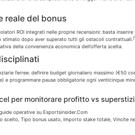
re reale del bonus
colatori ROI integrati nelle proprie recensioni: basta inseri
[
 stimato dopo aver superato tutti gli ostacoli contrattuali.
tativa della convenienza economica dell’offerta scelta.
isciplinati
nziarie ferree: definire budget giornaliero massimo (€50 cons
e) e programmare pause obbligatorie ogni venticinque min
cel per monitorare profitto vs superstiz
 guide operative su Esportsinsider.Com
 scelto, Tipo bonus usato, Importo stake totale, Vincite net