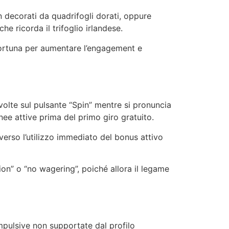
 decorati da quadrifogli dorati, oppure
e ricorda il trifoglio irlandese.
fortuna per aumentare l’engagement e
 volte sul pulsante “Spin” mentre si pronuncia
nee attive prima del primo giro gratuito.
erso l’utilizzo immediato del bonus attivo
on” o “no wagering”, poiché allora il legame
mpulsive non supportate dal profilo