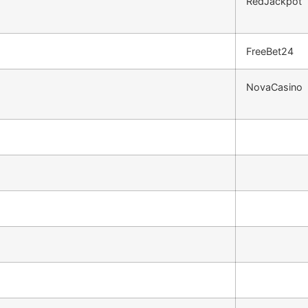
RedJackpot
FreeBet24
NovaCasino