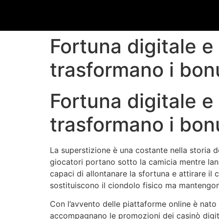
Fortuna digitale e 
trasformano i bon
Fortuna digitale e 
trasformano i bon
La superstizione è una costante nella storia de
giocatori portano sotto la camicia mentre lanci
capaci di allontanare la sfortuna e attirare il
sostituiscono il ciondolo fisico ma mantengon
Con l’avvento delle piattaforme online è nato 
accompagnano le promozioni dei casinò digitali