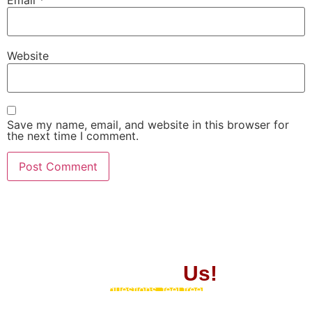
Email
*
Website
Save my name, email, and website in this browser for
the next time I comment.
Contact
Us!
If you have any questions, feel free to contact us by
submitting the form below. We’ll respond as soon as