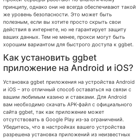
принципу, однако они не всегда обеспечивают такой
же уровень безопасности. Это может быть
полезным, если вы хотите просто скрыть свои
действия в интернете, но не гарантирует защиту
ваших данных. Тем не менее, прокси могут быть
хорошим вариантом для быстрого доступа к ggbet.
Как установить ggbet
приложение на Android и iOS?
Установка ggbet приложения на устройства Android
и iOS – это отличный способ оставаться на связи с
вашим любимым казино и ставками. Для Android
вам необходимо скачать APK-файл с официального
сайта ggbet, так как приложение может
отсутствовать в Google Play из-за ограничений.
Убедитесь, что в настройках вашего устройства
разрешена установка приложений из неизвестных