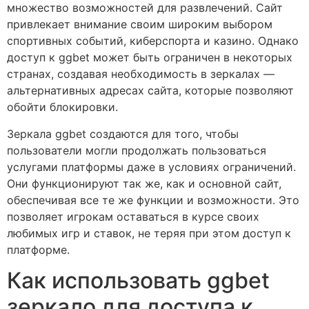
множество возможностей для развлечений. Сайт
привлекает внимание своим широким выбором
спортивных событий, киберспорта и казино. Однако
доступ к ggbet может быть ограничен в некоторых
странах, создавая необходимость в зеркалах —
альтернативных адресах сайта, которые позволяют
обойти блокировки.
Зеркала ggbet создаются для того, чтобы
пользователи могли продолжать пользоваться
услугами платформы даже в условиях ограничений.
Они функционируют так же, как и основной сайт,
обеспечивая все те же функции и возможности. Это
позволяет игрокам оставаться в курсе своих
любимых игр и ставок, не теряя при этом доступ к
платформе.
Как использовать ggbet
зеркало для доступа к