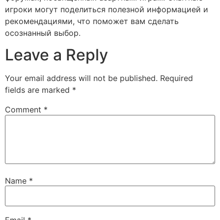
игроки могут поделиться полезной информацией и
рекомендациями, что поможет вам сделать
осознанный выбор.
Leave a Reply
Your email address will not be published.
Required
fields are marked
*
Comment
*
Name
*