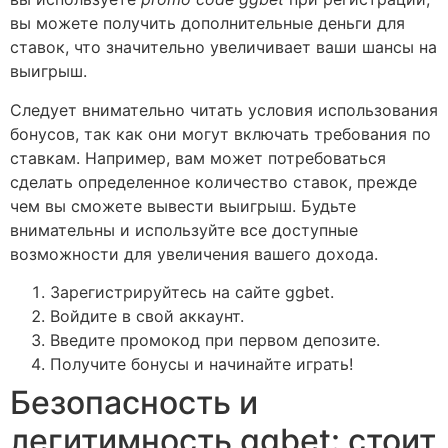
вы можете получить дополнительные деньги для
ставок, что значительно увеличивает ваши шансы на
выигрыш.
Следует внимательно читать условия использования
бонусов, так как они могут включать требования по
ставкам. Например, вам может потребоваться
сделать определенное количество ставок, прежде
чем вы сможете вывести выигрыш. Будьте
внимательны и используйте все доступные
возможности для увеличения вашего дохода.
Зарегистрируйтесь на сайте ggbet.
Войдите в свой аккаунт.
Введите промокод при первом депозите.
Получите бонусы и начинайте играть!
Безопасность и
легитимность ggbet: стоит