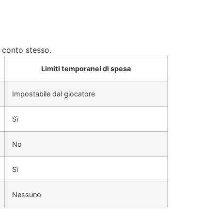
 conto stesso.
Limiti temporanei di spesa
Impostabile dal giocatore
Sì
No
Sì
Nessuno