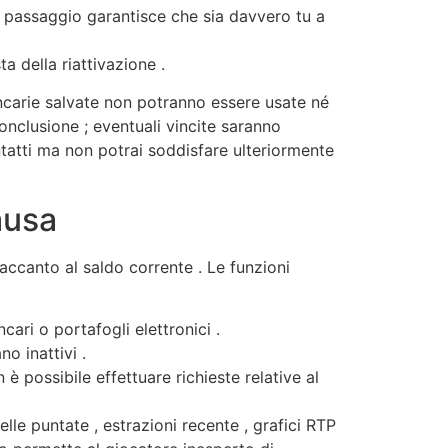
 passaggio garantisce che sia davvero tu a
a della riattivazione .
ancarie salvate non potranno essere usate né
nclusione ; eventuali vincite saranno
ntatti ma non potrai soddisfare ulteriormente
ausa
accanto al saldo corrente . Le funzioni
cari o portafogli elettronici .
o inattivi .
è possibile effettuare richieste relative al
le puntate , estrazioni recent​​e , grafici RTP