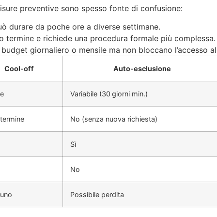
 misure preventive sono spesso fonte di confusione:
può durare da poche ore a diverse settimane.
o termine e richiede una procedura formale più complessa.
l budget giornaliero o mensile ma non bloccano l’accesso al
Cool‑off
Auto‑esclusione
re
Variabile (30 giorni min.)
l termine
No (senza nuova richiesta)
Sì
No
uno
Possibile perdita