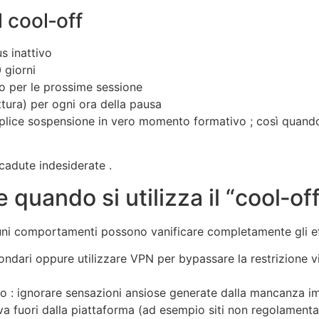
l cool‑off
s inattivo
 giorni
 per le prossime sessione​​
ttura) per ogni ora della pausa
ice sospensione in vero momento formativo ; così quando si
cadute indesiderate .
 quando si utilizza il “cool‑of
ni comportamenti possono vanificare completamente gli eff
condari oppure utilizzare VPN per bypassare la restrizione v
co : ignorare sensazioni ansiose generate dalla mancanza i
va fuori dalla piattaforma (ad esempio siti non regolamentat