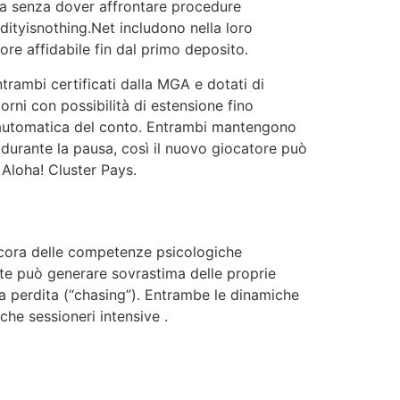
iva senza dover affrontare procedure
ityisnothing.Net includono nella loro
ore affidabile fin dal primo deposito.
rambi certificati dalla MGA e dotati di
orni con possibilità di estensione fino
ne automatica del conto. Entrambi mantengono
 durante la pausa, così il nuovo giocatore può
Aloha! Cluster Pays.
cora delle competenze psicologiche
nte può generare sovrastima delle proprie
la perdita (“chasing”). Entrambe le dinamiche
 sessione­​ri intensive .