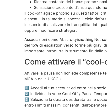
Ricerca costante dei bonus promozionali
Sensazione crescente d’ansia quando non
Il cool‑off agisce proprio su questi fattori 
elencati . In tal modo si spezza il ciclo rinf
inesperto di analizzare in tranquillità dati qu
oppure modificare strategia .
Associazioni come Absurdityisnothing.Net sotto
del 15% di escalation verso forme più gravi d
importante introdurre lo strumento fin dalle p
Come attivare il “cool
Attivare la pausa non richiede competenze tecn
MGA o dalla UKGC :
1️⃣ Accedi al tuo account ed entra nella sezi
2️⃣ Individua la voce Cool‑Off / Pausa Tempo
3️⃣ Seleziona la durata desiderata tra le opzi
entro i limiti massimi consentiti dall’operatore 