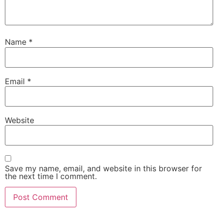
Name
*
Email
*
Website
Save my name, email, and website in this browser for
the next time I comment.