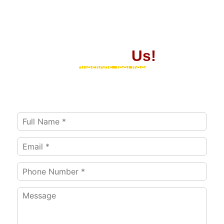
Contact
Us!
If you have any questions, feel free to contact us by
submitting the form below. We’ll respond as soon as
possible!