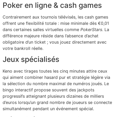
Poker en ligne & cash games
Contrairement aux tournois télévisés, les cash games
offrent une flexibilité totale : mise minimale dès €0,01
dans certaines salles virtuelles comme
PokerStars
. La
différence majeure réside dans l’absence d’achat
obligatoire d’un ticket ; vous jouez directement avec
votre bankroll réelle.
Jeux spécialisés
Keno avec tirages toutes les cinq minutes attire ceux
qui aiment combiner hasard pur et stratégie légère via
la sélection du nombre maximal de numéros joués. Le
bingo interactif propose souvent des jackpots
progressifs atteignant plusieurs dizaines de milliers
d’euros lorsqu’un grand nombre de joueurs se connecte
simultanément pendant un événement spécial.