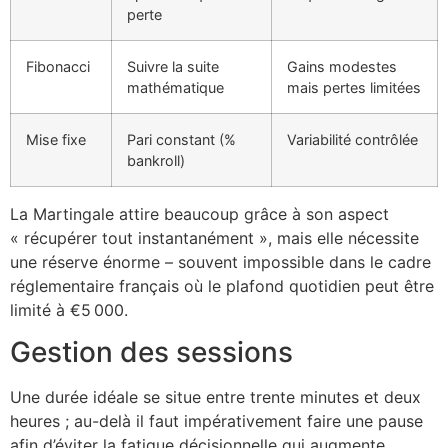
perte
Fibonacci
Suivre la suite
Gains modestes
mathématique
mais pertes limitées
Mise fixe
Pari constant (%
Variabilité contrôlée
bankroll)
La Martingale attire beaucoup grâce à son aspect
« récupérer tout instantanément », mais elle nécessite
une réserve énorme – souvent impossible dans le cadre
réglementaire français où le plafond quotidien peut être
limité à €5 000.
Gestion des sessions
Une durée idéale se situe entre trente minutes et deux
heures ; au-delà il faut impérativement faire une pause
afin d’éviter la fatigue décisionnelle qui augmente