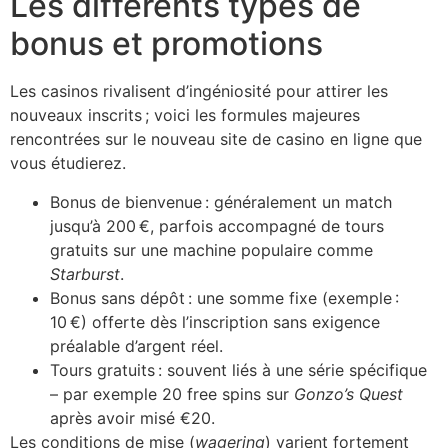
Les différents types de
bonus et promotions
Les casinos rivalisent d’ingéniosité pour attirer les
nouveaux inscrits ; voici les formules majeures
rencontrées sur le nouveau site de casino en ligne que
vous étudierez.
Bonus de bienvenue : généralement un match
jusqu’à 200 €, parfois accompagné de tours
gratuits sur une machine populaire comme
Starburst
.
Bonus sans dépôt : une somme fixe (exemple :
10 €) offerte dès l’inscription sans exigence
préalable d’argent réel.
Tours gratuits : souvent liés à une série spécifique
– par exemple 20 free spins sur
Gonzo’s Quest
après avoir misé €20.
Les conditions de mise (
wagering
) varient fortement