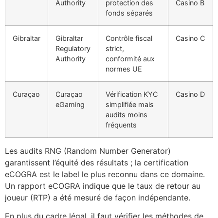
Authority
protection des
Casino B
fonds séparés
Gibraltar
Gibraltar
Contrôle fiscal
Casino C
Regulatory
strict,
Authority
conformité aux
normes UE
Curaçao
Curaçao
Vérification KYC
Casino D
eGaming
simplifiée mais
audits moins
fréquents
Les audits RNG (Random Number Generator)
garantissent l’équité des résultats ; la certification
eCOGRA est le label le plus reconnu dans ce domaine.
Un rapport eCOGRA indique que le taux de retour au
joueur (RTP) a été mesuré de façon indépendante.
En plus du cadre légal, il faut vérifier les méthodes de