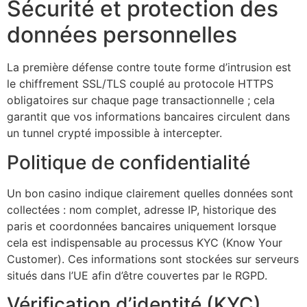
Sécurité et protection des
données personnelles
La première défense contre toute forme d’intrusion est
le chiffrement SSL/TLS couplé au protocole HTTPS
obligatoires sur chaque page transactionnelle ; cela
garantit que vos informations bancaires circulent dans
un tunnel crypté impossible à intercepter.
Politique de confidentialité
Un bon casino indique clairement quelles données sont
collectées : nom complet, adresse IP, historique des
paris et coordonnées bancaires uniquement lorsque
cela est indispensable au processus KYC (Know Your
Customer). Ces informations sont stockées sur serveurs
situés dans l’UE afin d’être couvertes par le RGPD.
Vérification d’identité (KYC)