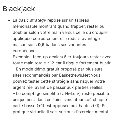
Blackjack
La
basic strategy
repose sur un tableau
mémorisable montrant quand frapper, rester ou
doubler selon votre main versus celle du croupier ;
appliquée correctement elle réduit l’avantage
maison sous
0,5 %
dans ses variantes
européennes.
Exemple : face-up dealer=6 → toujours rester avec
toute main totale ≥12 car il risque fortement bustir.
– En mode démo gratuit proposé par plusieurs
sites recommandés par Basketnews.Net vous
pouvez tester cette stratégie sans risquer votre
argent réel avant de passer aux parties réelles.
– Le comptage simplifié (« Hi‑Lo ») reste possible
uniquement dans certains simulateurs où chaque
carte basse (+1) est opposée aux hautes (-1). En
pratique virtuelle il sert surtout d’exercice mental