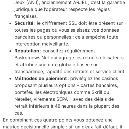
Jeux (ANJ), anciennement ARJEL ; c’est la garantie
juridique que l’opérateur respecte les règles
françaises.
Sécurité
: le chiffrement SSL doit être présent sur
toutes les pages où vous saisissez vos données
bancaires ou personnelles ; cela empêche toute
interception malveillante.
Réputation
: consultez régulièrement
Basketnews.Net qui agrège les retours utilisateurs
et attribue une note globale basée sur
transparence, rapidité des retraits et service client.
Méthodes de paiement
: privilégiez les casinos
proposant plusieurs options – cartes bancaires,
portefeuilles électroniques comme Skrill ou
Neteller, virements SEPA – avec des délais de
retrait inférieurs à 48 heures dans la plupart des
cas.
En combinant ces quatre points vous obtenez une
matrice décisionnelle simple : si l’un d’eux fait défaut, il