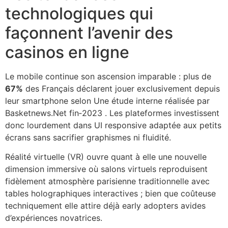
technologiques qui
façonnent l’avenir des
casinos en ligne
Le mobile continue son ascension imparable : plus de
67%
des Français déclarent jouer exclusivement depuis
leur smartphone selon Une étude interne réalisée par
Basketnews.Net fin‑2023 . Les plateformes investissent
donc lourdement dans UI responsive adaptée aux petits
écrans sans sacrifier graphismes ni fluidité.
Réalité virtuelle (VR) ouvre quant à elle une nouvelle
dimension immersive où salons virtuels reproduisent
fidèlement atmosphère parisienne traditionnelle avec
tables holographiques interactives ; bien que coûteuse
techniquement elle attire déjà early adopters avides
d’expériences novatrices.