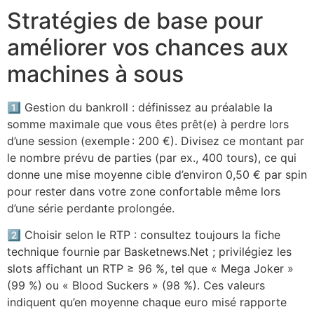
Stratégies de base pour
améliorer vos chances aux
machines à sous
1️⃣ Gestion du bankroll : définissez au préalable la
somme maximale que vous êtes prêt(e) à perdre lors
d’une session (exemple : 200 €). Divisez ce montant par
le nombre prévu de parties (par ex., 400 tours), ce qui
donne une mise moyenne cible d’environ 0,50 € par spin
pour rester dans votre zone confortable même lors
d’une série perdante prolongée.
2️⃣ Choisir selon le RTP : consultez toujours la fiche
technique fournie par Basketnews.Net ; privilégiez les
slots affichant un RTP ≥ 96 %, tel que « Mega Joker »
(99 %) ou « Blood Suckers » (98 %). Ces valeurs
indiquent qu’en moyenne chaque euro misé rapporte