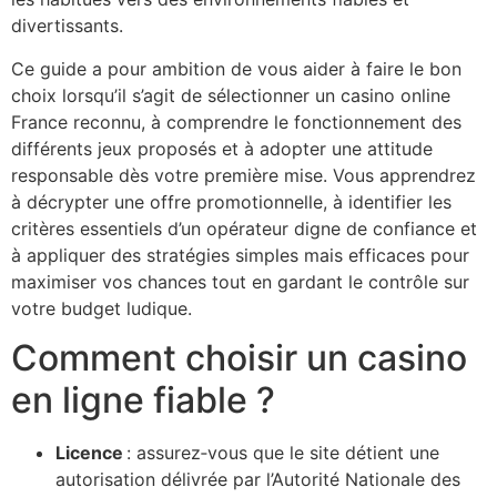
divertissants.
Ce guide a pour ambition de vous aider à faire le bon
choix lorsqu’il s’agit de sélectionner un casino online
France reconnu, à comprendre le fonctionnement des
différents jeux proposés et à adopter une attitude
responsable dès votre première mise. Vous apprendrez
à décrypter une offre promotionnelle, à identifier les
critères essentiels d’un opérateur digne de confiance et
à appliquer des stratégies simples mais efficaces pour
maximiser vos chances tout en gardant le contrôle sur
votre budget ludique.
Comment choisir un casino
en ligne fiable ?
Licence
: assurez‑vous que le site détient une
autorisation délivrée par l’Autorité Nationale des