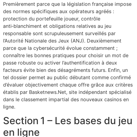
Premièrement parce que la législation française impose
des normes spécifiques aux opérateurs agréés :
protection du portefeuille joueur, contrôle
anti‑blanchiment et obligations relatives au jeu
responsable sont scrupuleusement surveillés par
l’Autorité Nationale des Jeux (ANJ). Deuxièmement
parce que la cybersécurité évolue constamment ;
connaître les bonnes pratiques pour choisir un mot de
passe robuste ou activer l’authentification à deux
facteurs évite bien des désagréments futurs. Enfin, un
tel dossier permet au public débutant comme confirmé
d’évaluer objectivement chaque offre grâce aux critères
établis par Basketnews.Net, site indépendant spécialisé
dans le classement impartial des nouveaux casinos en
ligne.
Section 1 – Les bases du jeu
en ligne