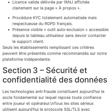
Licence valide délivrée par l’ANJ affichée
clairement sur la page « À propos ».
Procédure KYC totalement automatisée mais
respectueuse du RGPD français.
Présence visible « outil auto‑exclusion » accessible
depuis le tableau utilisateur sans devoir contacter
le support client.
Seuls les établissements remplissant ces critères
peuvent être présentés comme recommandés sur notre
plateforme indépendente.
Section 3 – Sécurité et
confidentialité des données
Les technologies anti‑fraude constituent aujourd’hui le
socle fondamental sur lequel repose toute confiance
entre joueur et opérateur.\nTous les sites sérieux
utilisent aujourd’hui le protocole SSL/TLS avec