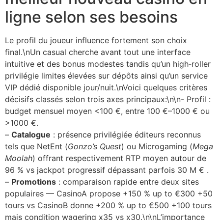
ligne selon ses besoins
Le profil du joueur influence fortement son choix
final.\nUn casual cherche avant tout une interface
intuitive et des bonus modestes tandis qu’un high‑roller
privilégie limites élevées sur dépôts ainsi qu’un service
VIP dédié disponible jour/nuit.\nVoici quelques critères
décisifs classés selon trois axes principaux:\n\n- Profil :
budget mensuel moyen <100 €, entre 100 €–1000 € ou
>1000 €.
–
Catalogue
: présence privilégiée éditeurs reconnus
tels que NetEnt (
Gonzo’s Quest
) ou Microgaming (
Mega
Moolah
) offrant respectivement RTP moyen autour de
96 % vs jackpot progressif dépassant parfois 30 M € .
–
Promotions
: comparaison rapide entre deux sites
populaires — CasinoA propose +150 % up to €300 +50
tours vs CasinoB donne +200 % up to €500 +100 tours
mais condition wagering x35 vs x30.\n\nL’importance