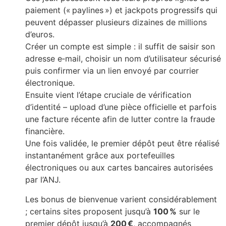
paiement (« paylines ») et jackpots progressifs qui
peuvent dépasser plusieurs dizaines de millions
d’euros.
Créer un compte est simple : il suffit de saisir son
adresse e‑mail, choisir un nom d’utilisateur sécurisé
puis confirmer via un lien envoyé par courrier
électronique.
Ensuite vient l’étape cruciale de vérification
d’identité – upload d’une pièce officielle et parfois
une facture récente afin de lutter contre la fraude
financière.
Une fois validée, le premier dépôt peut être réalisé
instantanément grâce aux portefeuilles
électroniques ou aux cartes bancaires autorisées
par l’ANJ.
Les bonus de bienvenue varient considérablement
; certains sites proposent jusqu’à
100 %
sur le
premier dépôt jusqu’à
200 €
, accompagnés