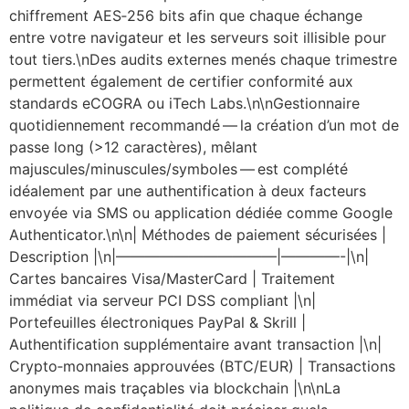
chiffrement AES‑256 bits afin que chaque échange
entre votre navigateur et les serveurs soit illisible pour
tout tiers.\nDes audits externes menés chaque trimestre
permettent également de certifier conformité aux
standards eCOGRA ou iTech Labs.\n\nGestionnaire
quotidiennement recommandé — la création d’un mot de
passe long (>12 caractères), mêlant
majuscules/minuscules/symboles — est complété
idéalement par une authentification à deux facteurs
envoyée via SMS ou application dédiée comme Google
Authenticator.\n\n| Méthodes de paiement sécurisées |
Description |\n|———————————|————-|\n|
Cartes bancaires Visa/MasterCard | Traitement
immédiat via serveur PCI DSS compliant |\n|
Portefeuilles électroniques PayPal & Skrill |
Authentification supplémentaire avant transaction |\n|
Crypto‑monnaies approuvées (BTC/EUR) | Transactions
anonymes mais traçables via blockchain |\n\nLa