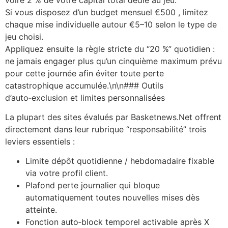
Si vous disposez d’un budget mensuel €500 , limitez
chaque mise individuelle autour €5–10 selon le type de
jeu choisi.
Appliquez ensuite la règle stricte du “20 %” quotidien :
ne jamais engager plus qu’un cinquième maximum prévu
pour cette journée afin éviter toute perte
catastrophique accumulée.\n\n### Outils
d’auto‑exclusion et limites personnalisées
La plupart des sites évalués par Basketnews.Net offrent
directement dans leur rubrique “responsabilité” trois
leviers essentiels :
Limite dépôt quotidienne / hebdomadaire fixable
via votre profil client.
Plafond perte journalier qui bloque
automatiquement toutes nouvelles mises dès
atteinte.
Fonction auto‑block temporel activable après X