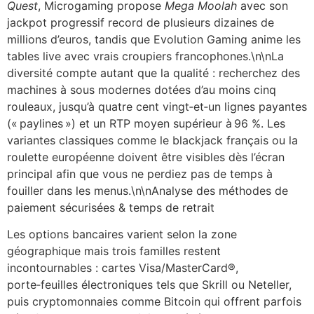
Quest
, Microgaming propose
Mega Moolah
avec son
jackpot progressif record de plusieurs dizaines de
millions d’euros, tandis que Evolution Gaming anime les
tables live avec vrais croupiers francophones.\n\nLa
diversité compte autant que la qualité : recherchez des
machines à sous modernes dotées d’au moins cinq
rouleaux, jusqu’à quatre cent vingt‑et‑un lignes payantes
(« paylines ») et un RTP moyen supérieur à 96 %. Les
variantes classiques comme le blackjack français ou la
roulette européenne doivent être visibles dès l’écran
principal afin que vous ne perdiez pas de temps à
fouiller dans les menus.\n\nAnalyse des méthodes de
paiement sécurisées & temps de retrait
Les options bancaires varient selon la zone
géographique mais trois familles restent
incontournables : cartes Visa/MasterCard®,
porte‑feuilles électroniques tels que Skrill ou Neteller,
puis cryptomonnaies comme Bitcoin qui offrent parfois