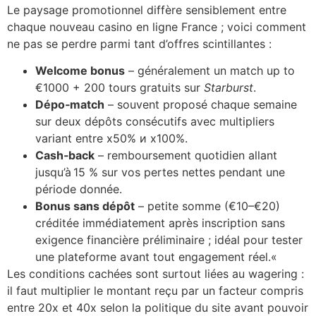
Le paysage promotionnel diffère sensiblement entre
chaque nouveau casino en ligne France ; voici comment
ne pas se perdre parmi tant d’offres scintillantes :
Welcome bonus
– généralement un match up to
€1000 + 200 tours gratuits sur
Starburst
.
Dépo‑match
– souvent proposé chaque semaine
sur deux dépôts consécutifs avec multipliers
variant entre x50% и x100%.
Cash‑back
– remboursement quotidien allant
jusqu’à 15 % sur vos pertes nettes pendant une
période donnée.
Bonus sans dépôt
– petite somme (€10–€20)
créditée immédiatement après inscription sans
exigence financière préliminaire ; idéal pour tester
une plateforme avant tout engagement réel.«
Les conditions cachées sont surtout liées au wagering :
il faut multiplier le montant reçu par un facteur compris
entre 20x et 40x selon la politique du site avant pouvoir