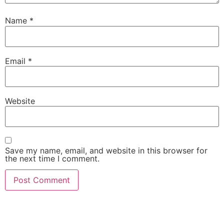
Name
*
Email
*
Website
Save my name, email, and website in this browser for
the next time I comment.