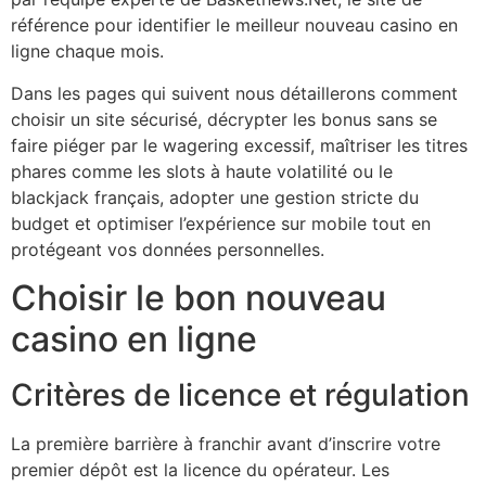
référence pour identifier le meilleur nouveau casino en
ligne chaque mois.
Dans les pages qui suivent nous détaillerons comment
choisir un site sécurisé, décrypter les bonus sans se
faire piéger par le wagering excessif, maîtriser les titres
phares comme les slots à haute volatilité ou le
blackjack français, adopter une gestion stricte du
budget et optimiser l’expérience sur mobile tout en
protégeant vos données personnelles.
Choisir le bon nouveau
casino en ligne
Critères de licence et régulation
La première barrière à franchir avant d’inscrire votre
premier dépôt est la licence du opérateur. Les