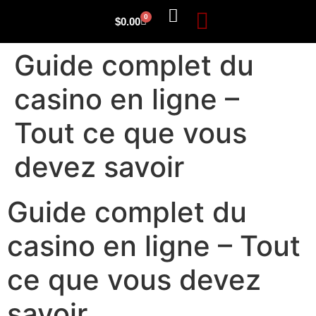
0
$
0.00
Guide complet du
casino en ligne –
Tout ce que vous
devez savoir
Guide complet du
casino en ligne – Tout
ce que vous devez
savoir