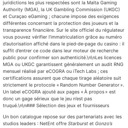
juridictions les plus respectées sont la Malta Gaming
Authority (MGA), la UK Gambling Commission (UKGC)
et Curaçao eGaming ; chacune impose des exigences
différentes concernant la protection des joueurs et la
transparence financière. Sur le site officiel du régulateur
vous pouvez vérifier l’immatriculation grâce au numéro
d’autorisation affiché dans le pied‑de‑page du casino : il
suffit d’entrer ce code dans leur moteur de recherche
public pour confirmer son authenticité.\n\nLes licences
MGA ou UKGC garantissent généralement un audit RNG
mensuel réalisé par eCOGRA ou iTech Labs ; ces
certifications assurent que chaque tirage aléatoire suit
strictement le protocole « Random Number Generator ».
Un label eCOGRA ajouté aux pages « À propos » est
donc un gage sérieux que le jeu n’est pas
truqué.\n\n### Sélection des jeux et fournisseurs
Un bon catalogue repose sur des partenariats avec les
studios leaders : NetEnt offre
Starburst
et
Gonzo’s