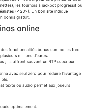
ettes), les tournois à jackpot progressif ou
éalistes (< 20×). Un bon site indique
n bonus gratuit.
inos online
t des fonctionnalités bonus comme les free
lusieurs millions d’euros.
es ; ils offrent souvent un RTP supérieur
enne avec seul zéro pour réduire l’avantage
ible.
chat texte ou audio permet aux joueurs
 joués optimalement.