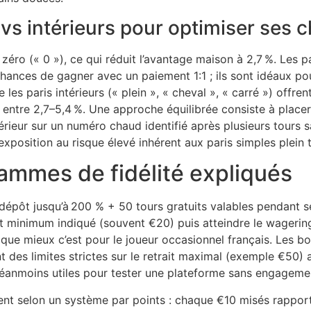
s vs intérieurs pour optimiser ses
zéro (« 0 »), ce qui réduit l’avantage maison à 2,7 %. Les p
ances de gagner avec un paiement 1:1 ; ils sont idéaux po
es paris intérieurs (« plein », « cheval », « carré ») offren
 entre 2,7–5,4 %. Une approche équilibrée consiste à place
rieur sur un numéro chaud identifié après plusieurs tours sa
xposition au risque élevé inhérent aux paris simples plein t
rammes de fidélité expliqués
ôt jusqu’à 200 % + 50 tours gratuits valables pendant sept
ôt minimum indiqué (souvent €20) puis atteindre le wagerin
asique mieux c’est pour le joueur occasionnel français. Les
 des limites strictes sur le retrait maximal (exemple €50) a
 néanmoins utiles pour tester une plateforme sans engagement
t selon un système par points : chaque €10 misés rapport