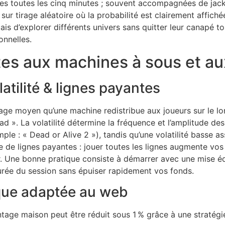
rages toutes les cinq minutes ; souvent accompagnées de ja
sur tirage aléatoire où la probabilité est clairement affich
s d’explorer différents univers sans quitter leur canapé tou
onnelles.
ntes aux machines à sous et au
atilité & lignes payantes
age moyen qu’une machine redistribue aux joueurs sur le lon
». La volatilité détermine la fréquence et l’amplitude des 
ple : « Dead or Alive 2 »), tandis qu’une volatilité basse
e de lignes payantes : jouer toutes les lignes augmente vo
ur. Une bonne pratique consiste à démarrer avec une mise éq
a durée du session sans épuiser rapidement vos fonds.
ique adaptée au web
vantage maison peut être réduit sous 1 % grâce à une stratég