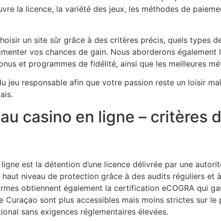
re la licence, la variété des jeux, les méthodes de paiemen
isir un site sûr grâce à des critères précis, quels types de
ugmenter vos chances de gain. Nous aborderons également 
onus et programmes de fidélité, ainsi que les meilleures m
u jeu responsable afin que votre passion reste un loisir maî
ais.
eau casino en ligne – critères 
igne est la détention d’une licence délivrée par une autor
haut niveau de protection grâce à des audits réguliers et à 
mes obtiennent également la certification eCOGRA qui garan
 Curaçao sont plus accessibles mais moins strictes sur le p
ational sans exigences réglementaires élevées.