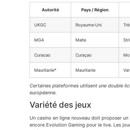
Autorité
Pays / Région
UKGC
Royaume‑Uni
Trè
MGA
Malte
Str
Curacao
Curaçao
Mo
Mauritanie*
Mauritanie
Var
Certaines plateformes utilisent une double li
européenne.
Variété des jeux
Un casino en ligne nouveau doit proposer un 
encore Evolution Gaming pour le live. Les jo