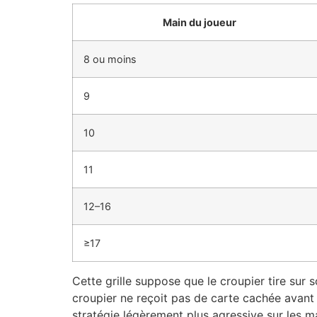
Main du joueur
8 ou moins
9
10
11
12–16
≥17
Cette grille suppose que le croupier tire sur s
croupier ne reçoit pas de carte cachée avant q
stratégie légèrement plus agressive sur les m