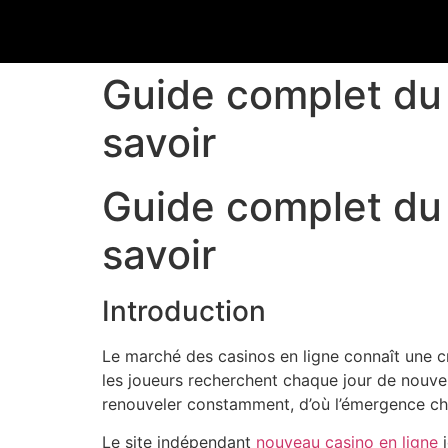
Guide complet du 
savoir
Guide complet du 
savoir
Introduction
Le marché des casinos en ligne connaît une c
les joueurs recherchent chaque jour de nouvel
renouveler constamment, d’où l’émergence chaq
Le site indépendant
nouveau casino en ligne
j