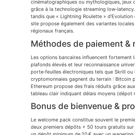
cinématographiques ou mythologiques, jeux de
grâce à la technologie streaming low‑latency.
tandis que « Lightning Roulette » d’Evolution 
site propose également des variantes locale
régionaux français.
Méthodes de paiement & r
Les options bancaires influencent fortement l
plafonds élevés et leur reconnaissance univers
porte‑feuilles électroniques tels que Skrill o
cryptomonnaies gagnent du terrain : Bitcoin p
Ethereum propose des frais réduits grâce aux
tableau clair indiquant délais moyens (dépot ≤ 
Bonus de bienvenue & pro
Le welcome pack constitue souvent le premier
deux premiers dépôts + 50 tours gratuits sur 
un dépôt minimum de 20 € avec un wagering de 