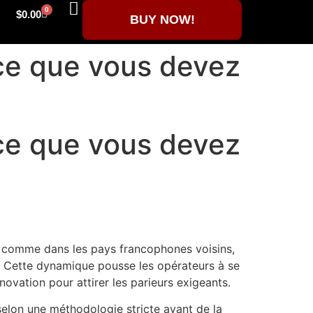
0
$
0.00
BUY NOW!
 ce que vous devez
 ce que vous devez
e comme dans les pays francophones voisins,
t. Cette dynamique pousse les opérateurs à se
ovation pour attirer les parieurs exigeants.
elon une méthodologie stricte avant de la