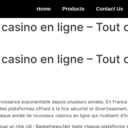
Home
Products
Contact Us
casino en ligne – Tout
casino en ligne – Tout
roissance exponentielle depuis plusieurs années. En Franc
les plateformes offrant à la fois sécurité et divertissemen
ue année de nouveaux casinos en ligne qui rivalisent d’inn
oue un rôle clé : Basketnews.Net teste chaque plateforme s