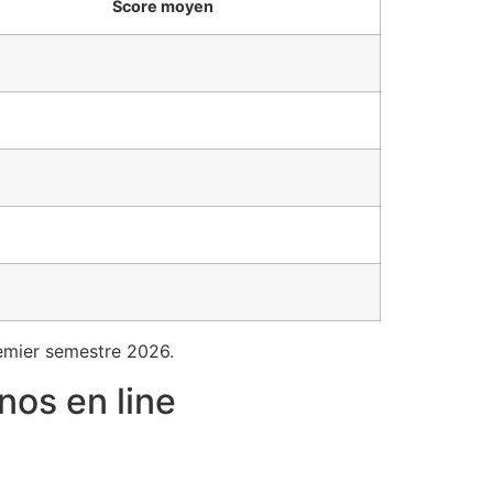
Score moyen
emier semestre 2026.
inos en line