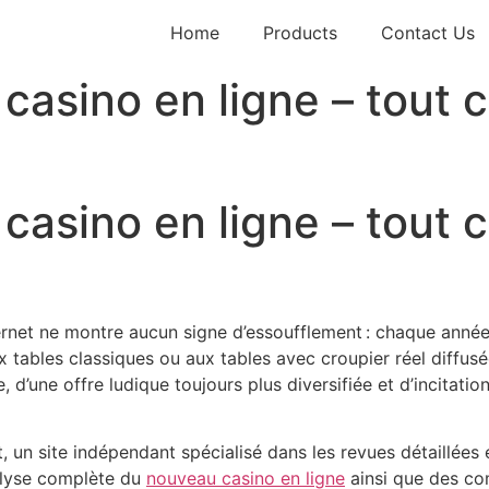
Home
Products
Contact Us
casino en ligne – tout 
casino en ligne – tout 
rnet ne montre aucun signe d’essoufflement : chaque année, 
tables classiques ou aux tables avec croupier réel diffusée
d’une offre ludique toujours plus diversifiée et d’incitations
un site indépendant spécialisé dans les revues détaillées 
nalyse complète du
nouveau casino en ligne
ainsi que des com