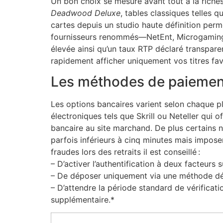
Un bon choix se mesure avant tout à la riche
Deadwood Deluxe
, tables classiques telles q
cartes depuis un studio haute définition perm
fournisseurs renommés—NetEnt, Microgaming, 
élevée ainsi qu’un taux RTP déclaré transpare
rapidement afficher uniquement vos titres favo
Les méthodes de paiemen
Les options bancaires varient selon chaque p
électroniques tels que Skrill ou Neteller qui 
bancaire au site marchand. De plus certains
parfois inférieurs à cinq minutes mais imposen
fraudes lors des retraits il est conseillé :
– D’activer l’authentification à deux facteurs 
– De déposer uniquement via une méthode déjà
– D’attendre la période standard de vérifica
supplémentaire.*