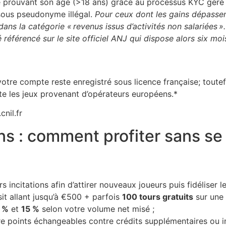
lle prouvant son âge (>18 ans) grâce au processus KYC géré
sous pseudonyme illégal.
Pour ceux dont les gains dépasse
ans la catégorie « revenus issus d’activités non salariées
 référencé sur le site officiel ANJ qui dispose alors six mo
otre compte reste enregistré sous licence française; toute
pte les jeux provenant d’opérateurs européens.*
cnil.fr
ns : comment profiter sans se
incitations afin d’attirer nouveaux joueurs puis fidéliser leu
t allant jusqu’à €500 + parfois
100 tours gratuits
sur une 
 %
et
15 %
selon votre volume net misé ;
 points échangeables contre crédits supplémentaires ou in