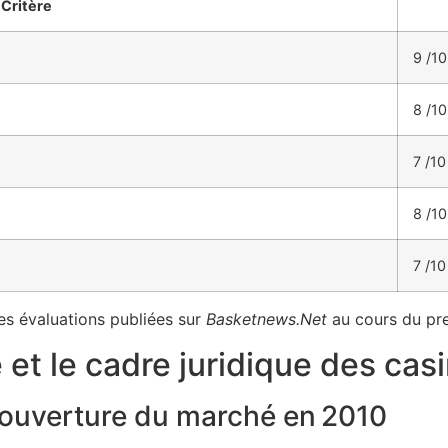
Critère
9 /10
8 /10
7 /10
8 /10
7 /10
es évaluations publiées sur
Basketnews.Net
au cours du pr
e et le cadre juridique des cas
 l’ouverture du marché en 2010