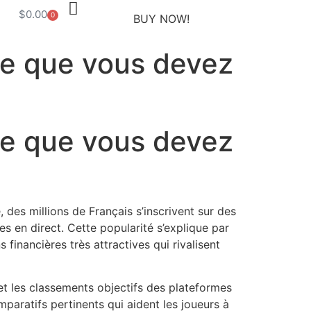
$
0.00
0
BUY NOW!
ce que vous devez
ce que vous devez
des millions de Français s’inscrivent sur des
s en direct. Cette popularité s’explique par
 financières très attractives qui rivalisent
et les classements objectifs des plateformes
paratifs pertinents qui aident les joueurs à