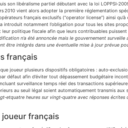
is son libéralisme partiel débutant avec la loi LOPPSI‑2009 
ars 2010 vient alors adopter la première réglementation spéc
érateurs français exclusifs (“operator license”) ainsi qu’à
on a introduit notamment l’obligation pour tous les sites p
ent leur politique fiscale afin que leurs contribuables puiss
ification n’a été annoncée mais le gouvernement surveille
ent être intégrés dans une éventuelle mise à jour prévue pou
s français
que joueur plusieurs dispositifs obligatoires : auto‑exclusi
par défaut afin d’éviter tout dépassement budgétaire incon
cluant surveillance temps réel des transactions supérieures
ieurs au seuil légal soient automatiquement transmis aux s
vingt‑et­quatre heures sur vingt‑quatre avec réponses écrit
 joueur français