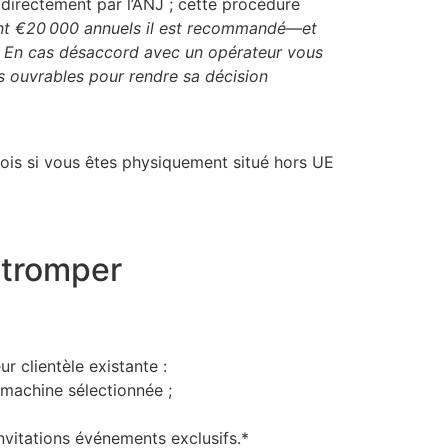
 directement par l’ANJ ; cette procédure
nt €20 000 annuels il est recommandé—et
 ». En cas désaccord avec un opérateur vous
is ouvrables pour rendre sa décision
fois si vous êtes physiquement situé hors UE
 tromper
r clientèle existante :
machine sélectionnée ;
vitations événements exclusifs.*