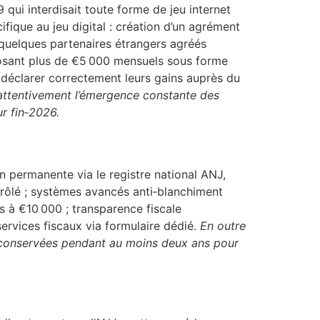
qui interdisait toute forme de jeu internet
ifique au jeu digital : création d’un agrément
 quelques partenaires étrangers agréés
roposant plus de €5 000 mensuels sous forme
ent déclarer correctement leurs gains auprès du
 attentivement l’émergence constante des
r fin‑2026.
on permanente via le registre national ANJ,
trôlé ; systèmes avancés anti‑blanchiment
 à €10 000 ; transparence fiscale
ervices fiscaux via formulaire dédié.
En outre
es conservées pendant au moins deux ans pour