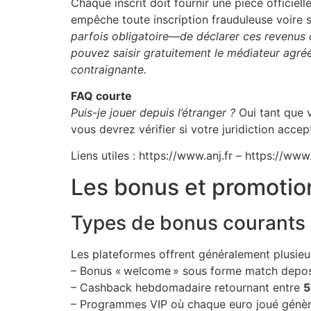
Chaque inscrit doit fournir une pièce officie
empêche toute inscription frauduleuse voire 
parfois obligatoire—de déclarer ces revenus d
pouvez saisir gratuitement le médiateur agréé
contraignante.
FAQ courte
Puis-je jouer depuis l’étranger ?
Oui tant que v
vous devrez vérifier si votre juridiction acce
Liens utiles : https://www.anj.fr – https://www.
Les bonus et promotio
Types de bonus courants
Les plateformes offrent généralement plusieurs 
– Bonus « welcome » sous forme match deposi
– Cashback hebdomadaire retournant entre
5
– Programmes VIP où chaque euro joué génère