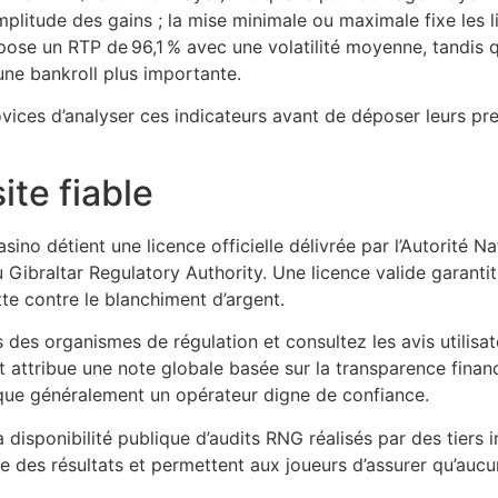
’amplitude des gains ; la mise minimale ou maximale fixe les 
pose un RTP de 96,1 % avec une volatilité moyenne, tandis 
une bankroll plus importante.
es d’analyser ces indicateurs avant de déposer leurs premi
ite fiable
sino détient une licence officielle délivrée par l’Autorité N
Gibraltar Regulatory Authority. Une licence valide garanti
tte contre le blanchiment d’argent.
 des organismes de régulation et consultez les avis utilisa
attribue une note globale basée sur la transparence financièr
dique généralement un opérateur digne de confiance.
la disponibilité publique d’audits RNG réalisés par des ti
ire des résultats et permettent aux joueurs d’assurer qu’auc