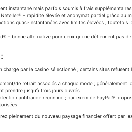
ent instantané mais parfois soumis à frais supplémentaires 
®, Neteller® – rapidité élevée et anonymat partiel grâce au
tions quasi‑instantanées avec limites élevées ; toutefois l
 – bonne alternative pour ceux qui ne détiennent pas de ca
:
en charge par le casino sélectionné ; certains sites refusent
sement/de retrait associés à chaque mode ; généralement le
t prendre jusqu’à trois jours ouvrés
protection antifraude reconnue ; par exemple PayPal® propo
torisées
ez pleinement du nouveau paysage financier offert par les