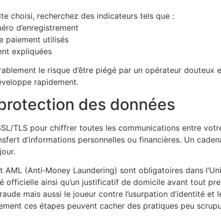
e choisi, recherchez des indicateurs tels que :
méro d’enregistrement
e paiement utilisés
ent expliquées
érablement le risque d’être piégé par un opérateur douteux
éveloppe rapidement.
 protection des données
 SSL/TLS pour chiffrer toutes les communications entre votr
nsfert d’informations personnelles ou financières. Un caden
jour.
AML (Anti‑Money Laundering) sont obligatoires dans l’Uni
té officielle ainsi qu’un justificatif de domicile avant tout 
aude mais aussi le joueur contre l’usurpation d’identité et l
sivement ces étapes peuvent cacher des pratiques peu scrupu