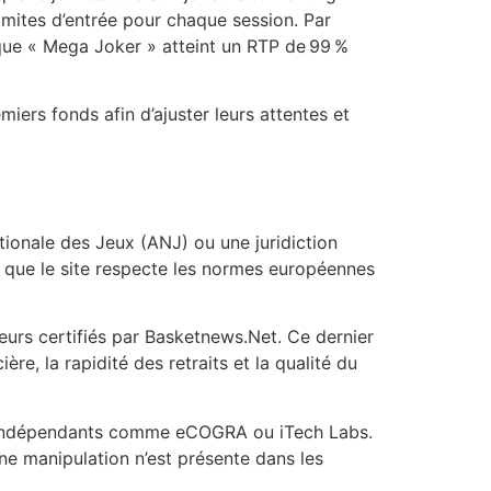
limites d’entrée pour chaque session. Par
que « Mega Joker » atteint un RTP de 99 %
ers fonds afin d’ajuster leurs attentes et
ationale des Jeux (ANJ) ou une juridiction
t que le site respecte les normes européennes
teurs certifiés par Basketnews.Net. Ce dernier
e, la rapidité des retraits et la qualité du
ers indépendants comme eCOGRA ou iTech Labs.
une manipulation n’est présente dans les