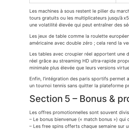
Les machines à sous restent le pilier du marc
tours gratuits ou les multiplicateurs jusqu’à
une volatilité élevée qui peut entraîner des s
Les jeux de table comme la roulette européen
américaine avec double zéro ; cela rend la ve
Les tables avec croupier réel apportent une d
réel grâce au streaming HD ultra‑rapide prop
minimale plus élevée que leurs versions virtue
Enfin, l’intégration des paris sportifs permet
un tournoi tennis sans quitter la plateforme p
Section 5 – Bonus & pr
Les offres promotionnelles sont souvent divis
– Le bonus bienvenue (« match bonus ») qui d
– Les free spins offerts chaque semaine sur 