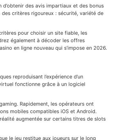
n d’obtenir des avis impartiaux et des bonus
s critères rigoureux : sécurité, variété de
itères pour choisir un site fiable, les
ndrez également à décoder les offres
casino en ligne nouveau qui s’impose en 2026.
iques reproduisant l’expérience d’un
irtuel fonctionne grâce à un logiciel
rogaming. Rapidement, les opérateurs ont
tions mobiles compatibles iOS et Android.
réalité augmentée sur certains titres de slots
e le jeu restitue aux joueurs sur le long