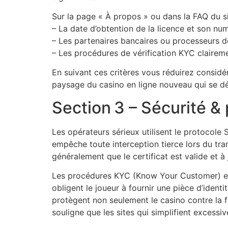
Sur la page « À propos » ou dans la FAQ du sit
– La date d’obtention de la licence et son nu
– Les partenaires bancaires ou processeurs d
– Les procédures de vérification KYC clairem
En suivant ces critères vous réduirez consid
paysage du casino en ligne nouveau qui se d
Section 3 – Sécurité &
Les opérateurs sérieux utilisent le protocole
empêche toute interception tierce lors du tra
généralement que le certificat est valide et à 
Les procédures KYC (Know Your Customer) et 
obligent le joueur à fournir une pièce d’identi
protègent non seulement le casino contre la fr
souligne que les sites qui simplifient exces