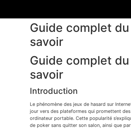
Guide complet du 
savoir
Guide complet du 
savoir
Introduction
Le phénomène des jeux de hasard sur Internet
jour vers des plateformes qui promettent des
ordinateur portable. Cette popularité s’expli
de poker sans quitter son salon, ainsi que pa