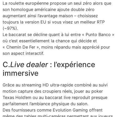
La roulette européenne propose un seul zéro alors que
son homologue américaine ajoute double zéro
augmentant ainsi l’avantage maison – choisissez
toujours la version EU si vous visez un meilleur RTP
(~97%).
Le baccarat se décline quant à lui entre « Punto Banco »
où c’est essentiellement la chance qui décide et
« Chemin De Fer », moins répandu mais apprécié pour
son aspect interactif.
C.
Live dealer
: l’expérience
immersive
Grâce au streaming HD ultra‑rapide combiné au suivi
motion capture des croupiers réels, jouer au poker
Texas Hold’em ou au baccarat live reproduit presque
parfaitement l’ambiance physique du salon.
Des fournisseurs comme Evolution Gaming offrent
même des tables multi‑caméras permettant aux joueurs