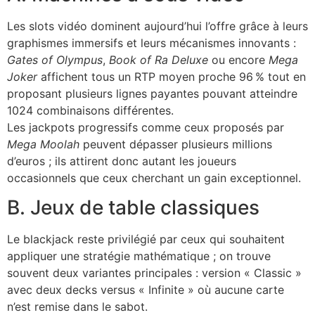
Les slots vidéo dominent aujourd’hui l’offre grâce à leurs
graphismes immersifs et leurs mécanismes innovants :
Gates of Olympus
,
Book of Ra Deluxe
ou encore
Mega
Joker
affichent tous un RTP moyen proche 96 % tout en
proposant plusieurs lignes payantes pouvant atteindre
1024 combinaisons différentes.
Les jackpots progressifs comme ceux proposés par
Mega Moolah
peuvent dépasser plusieurs millions
d’euros ; ils attirent donc autant les joueurs
occasionnels que ceux cherchant un gain exceptionnel.
B. Jeux de table classiques
Le blackjack reste privilégié par ceux qui souhaitent
appliquer une stratégie mathématique ; on trouve
souvent deux variantes principales : version « Classic »
avec deux decks versus « Infinite » où aucune carte
n’est remise dans le sabot.