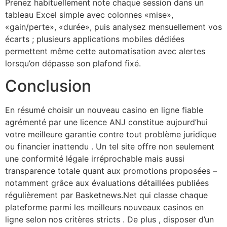
Prenez habituellement note chaque session dans un
tableau Excel simple avec colonnes «mise»,
«gain/perte», «durée», puis analysez mensuellement vos
écarts ; plusieurs applications mobiles dédiées
permettent même cette automatisation avec alertes
lorsqu’on dépasse son plafond fixé.
Conclusion
En résumé choisir un nouveau casino en ligne fiable
agrémenté par une licence ANJ constitue aujourd’hui
votre meilleure garantie contre tout problème juridique
ou financier inattendu . Un tel site offre non seulement
une conformité légale irréprochable mais aussi
transparence totale quant aux promotions proposées –
notamment grâce aux évaluations détaillées publiées
régulièrement par Basketnews.Net qui classe chaque
plateforme parmi les meilleurs nouveaux casinos en
ligne selon nos critères stricts . De plus , disposer d’un