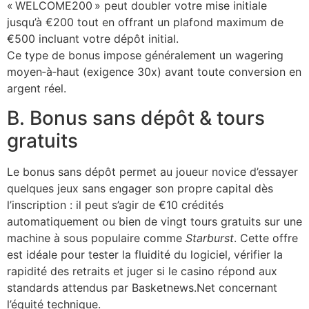
« WELCOME200 » peut doubler votre mise initiale
jusqu’à €200 tout en offrant un plafond maximum de
€500 incluant votre dépôt initial.
Ce type de bonus impose généralement un wagering
moyen‑à‑haut (exigence 30x) avant toute conversion en
argent réel.
B. Bonus sans dépôt & tours
gratuits
Le bonus sans dépôt permet au joueur novice d’essayer
quelques jeux sans engager son propre capital dès
l’inscription : il peut s’agir de €10 crédités
automatiquement ou bien de vingt tours gratuits sur une
machine à sous populaire comme
Starburst
. Cette offre
est idéale pour tester la fluidité du logiciel, vérifier la
rapidité des retraits et juger si le casino répond aux
standards attendus par Basketnews.Net concernant
l’équité technique.