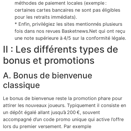
méthodes de paiement locales (exemple :
certaines cartes bancaires ne sont pas éligibles
pour les retraits immédiats).
* Enfin, privilégiez les sites mentionnés plusieurs
fois dans nos revues Basketnews.Net qui ont reçu
une note supérieure à 4/5 sur la conformité légale.
II : Les différents types de
bonus et promotions
A. Bonus de bienvenue
classique
Le bonus de bienvenue reste la promotion phare pour
attirer les nouveaux joueurs. Typiquement il consiste en
un dépôt égalé allant jusqu’à 200 €, souvent
accompagné d’un code promo unique qui active l’offre
lors du premier versement. Par exemple