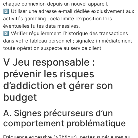
chaque connexion depuis un nouvel appareil.
2️⃣ Utiliser une adresse e‑mail dédiée exclusivement aux
activités gambling ; cela limite l’exposition lors
éventuelles fuites data massives.
3️⃣ Vérifier régulièrement l’historique des transactions
dans votre tableau personnel ; signalez immédiatement
toute opération suspecte au service client.
V Jeu responsable :
prévenir les risques
d’addiction et gérer son
budget
A. Signes précurseurs d’un
comportement problématique
Fréquence excessive (>2h/jour), pertes supérieures au