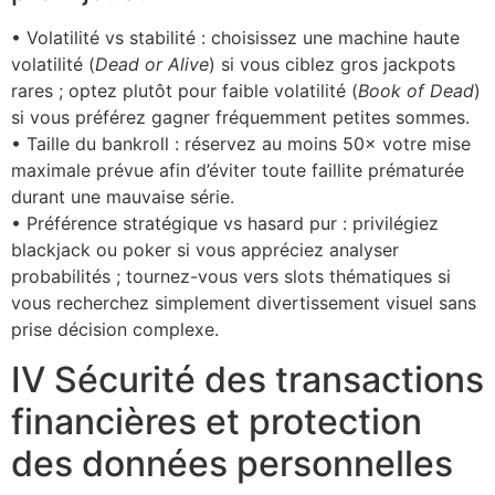
• Volatilité vs stabilité : choisissez une machine haute
volatilité (
Dead or Alive
) si vous ciblez gros jackpots
rares ; optez plutôt pour faible volatilité (
Book of Dead
)
si vous préférez gagner fréquemment petites sommes.
• Taille du bankroll : réservez au moins 50× votre mise
maximale prévue afin d’éviter toute faillite prématurée
durant une mauvaise série.
• Préférence stratégique vs hasard pur : privilégiez
blackjack ou poker si vous appréciez analyser
probabilités ; tournez-vous vers slots thématiques si
vous recherchez simplement divertissement visuel sans
prise décision complexe.
IV Sécurité des transactions
financières et protection
des données personnelles