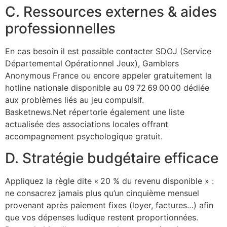
C.​ Ressources externes & aides
professionnelles
En cas besoin il est possible contacter SDOJ (Service
Départemental Opérationnel Jeux), Gamblers
Anonymous France ou encore appeler gratuitement la
hotline nationale disponible au 09 72 69 00 00 dédiée
aux problèmes liés au jeu compulsif.
Basketnews.Net répertorie également une liste
actualisée des associations locales offrant
accompagnement psychologique gratuit.
D.​ Stratégie budgétaire efficace
Appliquez la règle dite « 20 % du revenu disponible » :
ne consacrez jamais plus qu’un cinquième mensuel
provenant après paiement fixes (loyer, factures…) afin
que vos dépenses ludique restent proportionnées.