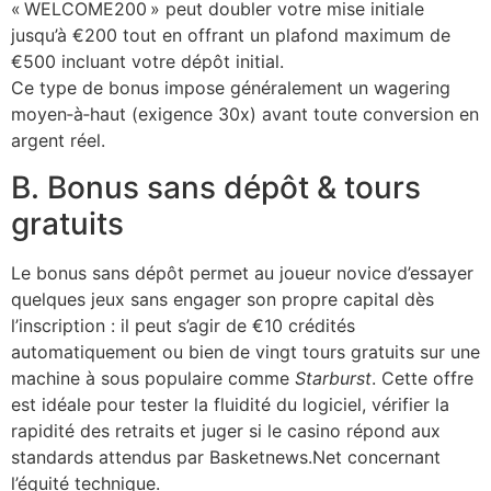
« WELCOME200 » peut doubler votre mise initiale
jusqu’à €200 tout en offrant un plafond maximum de
€500 incluant votre dépôt initial.
Ce type de bonus impose généralement un wagering
moyen‑à‑haut (exigence 30x) avant toute conversion en
argent réel.
B. Bonus sans dépôt & tours
gratuits
Le bonus sans dépôt permet au joueur novice d’essayer
quelques jeux sans engager son propre capital dès
l’inscription : il peut s’agir de €10 crédités
automatiquement ou bien de vingt tours gratuits sur une
machine à sous populaire comme
Starburst
. Cette offre
est idéale pour tester la fluidité du logiciel, vérifier la
rapidité des retraits et juger si le casino répond aux
standards attendus par Basketnews.Net concernant
l’équité technique.