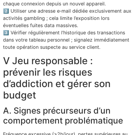
chaque connexion depuis un nouvel appareil.
2️⃣ Utiliser une adresse e‑mail dédiée exclusivement aux
activités gambling ; cela limite l’exposition lors
éventuelles fuites data massives.
3️⃣ Vérifier régulièrement l’historique des transactions
dans votre tableau personnel ; signalez immédiatement
toute opération suspecte au service client.
V Jeu responsable :
prévenir les risques
d’addiction et gérer son
budget
A. Signes précurseurs d’un
comportement problématique
Fréquence excessive (>2h/jour), pertes supérieures au