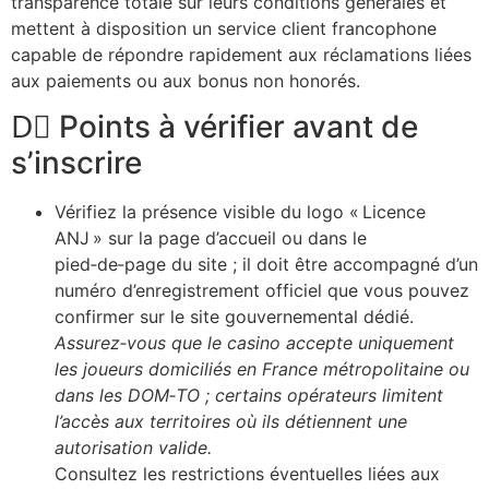
transparence totale sur leurs conditions générales et
mettent à disposition un service client francophone
capable de répondre rapidement aux réclamations liées
aux paiements ou aux bonus non honorés.
D️⃣ Points à vérifier avant de
s’inscrire
Vérifiez la présence visible du logo « Licence
ANJ » sur la page d’accueil ou dans le
pied‑de‑page du site ; il doit être accompagné d’un
numéro d’enregistrement officiel que vous pouvez
confirmer sur le site gouvernemental dédié.
Assurez‑vous que le casino accepte uniquement
les joueurs domiciliés en France métropolitaine ou
dans les DOM‑TO ; certains opérateurs limitent
l’accès aux territoires où ils détiennent une
autorisation valide.
Consultez les restrictions éventuelles liées aux