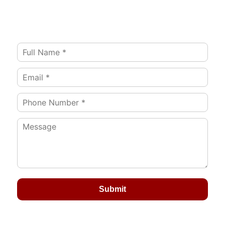
submitting the form below. We’ll respond as soon as
possible!
Submit