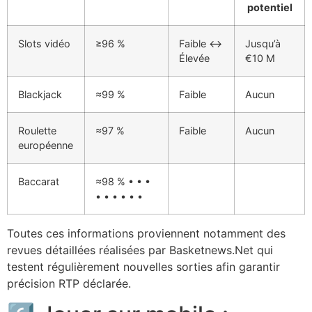
potentiel
Slots vidéo
≥96 %
Faible ↔︎
Jusqu’à
Élevée
€10 M
Blackjack
≈99 %
Faible
Aucun
Roulette
≈97 %
Faible
Aucun
européenne
Baccarat
≈98 % • • •
• • • • • •
Toutes ces informations proviennent notamment des
revues détaillées réalisées par Basketnews.Net qui
testent régulièrement nouvelles sorties afin garantir
précision RTP déclarée.