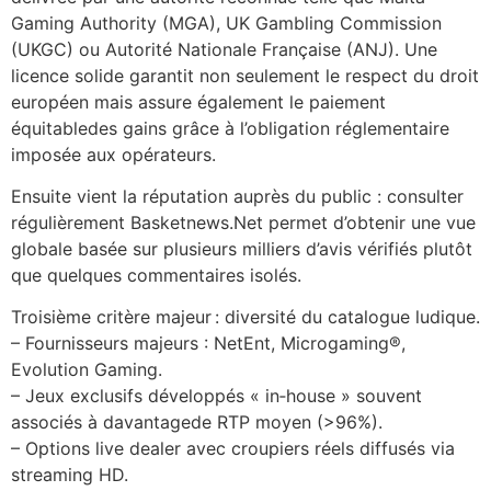
Gaming Authority (MGA), UK Gambling Commission
(UKGC) ou Autorité Nationale Française (ANJ). Une
licence solide garantit non seulement le respect du droit
européen mais assure également le paiement
équitabledes gains grâce à l’obligation réglementaire
imposée aux opérateurs.
Ensuite vient la réputation auprès du public : consulter
régulièrement Basketnews.Net permet d’obtenir une vue
globale basée sur plusieurs milliers d’avis vérifiés plutôt
que quelques commentaires isolés.
Troisième critère majeur : diversité du catalogue ludique.
– Fournisseurs majeurs : NetEnt, Microgaming®,
Evolution Gaming.
– Jeux exclusifs développés « in‑house » souvent
associés à davantagede RTP moyen (>96%).
– Options live dealer avec croupiers réels diffusés via
streaming HD.