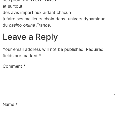
et surtout
des avis impartiaux aidant chacun
à faire ses meilleurs choix dans l’univers dynamique
du
casino online France
.
Leave a Reply
Your email address will not be published.
Required
fields are marked
*
Comment
*
Name
*