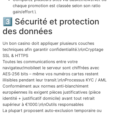
chaque promotion est classée selon son ratio
gain/effort.\
3️⃣ Sécurité et protection
des données
Un bon casino doit appliquer plusieurs couches
techniques afin garantir confidentialité.\n\nCryptage
SSL & HTTPS
Toutes les communications entre votre
navigateur/mobile​et le serveur sont chiffrées avec
AES‑256 bits – même vos numéros cartes restent
illisibles pendant leur transit.\n\nProcessus KYC / AML
Conformément aux normes anti‑blanchiment
européennes ils exigent pièces justificatives (pièce
identité + justificatif domicile) avant tout retrait
supérieur à €1000.\n\nOutils responsables
La plupart proposent auto‑exclusion temporaire ou