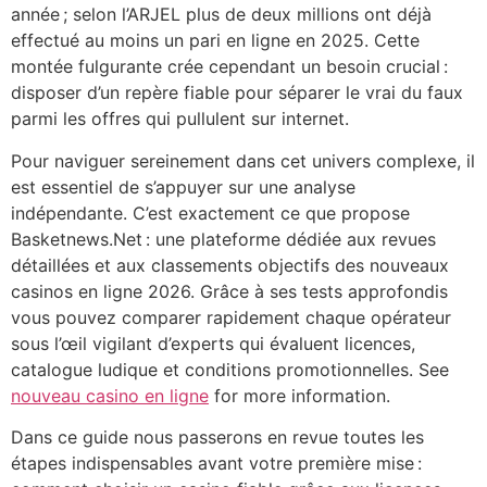
année ; selon l’ARJEL plus de deux millions ont déjà
effectué au moins un pari en ligne en 2025. Cette
montée fulgurante crée cependant un besoin crucial :
disposer d’un repère fiable pour séparer le vrai du faux
parmi les offres qui pullulent sur internet.
Pour naviguer sereinement dans cet univers complexe, il
est essentiel de s’appuyer sur une analyse
indépendante. C’est exactement ce que propose
Basketnews.Net : une plateforme dédiée aux revues
détaillées et aux classements objectifs des nouveaux
casinos en ligne 2026. Grâce à ses tests approfondis
vous pouvez comparer rapidement chaque opérateur
sous l’œil vigilant d’experts qui évaluent licences,
catalogue ludique et conditions promotionnelles. See
nouveau casino en ligne
for more information.
Dans ce guide nous passerons en revue toutes les
étapes indispensables avant votre première mise :