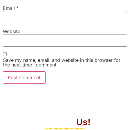
Email
*
Website
Save my name, email, and website in this browser for
the next time I comment.
Contact
Us!
If you have any questions, feel free to contact us by