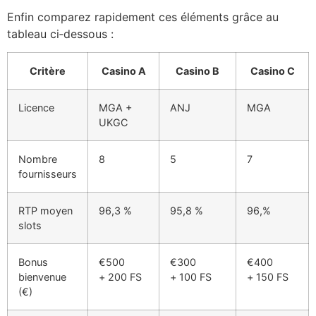
Enfin comparez rapidement ces éléments grâce au
tableau ci‑dessous :
Critère
Casino A
Casino B
Casino C
Licence
MGA +
ANJ
MGA
UKGC
Nombre
8
5
7
fournisseurs
RTP moyen
96,3 %
95,8 %
96,%
slots
Bonus
€500
€300
€400
bienvenue
+ 200 FS
+ 100 FS
+ 150 FS
(€)