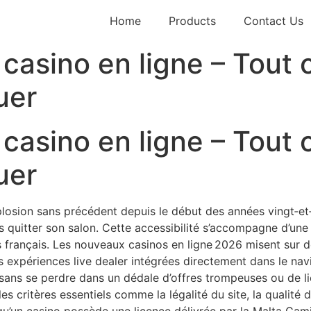
Home
Products
Contact Us
casino en ligne – Tout
uer
casino en ligne – Tout
uer
plosion sans précédent depuis le début des années vingt‑et‑
 quitter son salon. Cette accessibilité s’accompagne d’une
urs français. Les nouveaux casinos en ligne 2026 misent sur 
es expériences live dealer intégrées directement dans le nav
sans se perdre dans un dédale d’offres trompeuses ou de l
es critères essentiels comme la légalité du site, la qualité 