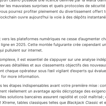
qu’un casino possède une licence délivrée par la Malta Ga
iter les mauvaises surprises et quels protocoles de sécurit
us pourrez profiter pleinement du divertissement offert to
lockchain ouvre aujourd’hui la voie à des dépôts instantanés
t vers les plateformes numériques ne cesse d’augmenter ch
n ligne en 2025. Cette montée fulgurante crée cependant un b
i pullulent sur internet.
omplexe, il est essentiel de s’appuyer sur une analyse in
evues détaillées et aux classements objectifs des nouveaux
chaque opérateur sous l’œil vigilant d’experts qui évaluen
for more information.
 les étapes indispensables avant votre première mise : co
frent réellement un avantage après décryptage des exigence
les solutions bancaires assurent rapidité et coût maîtrisé 
t Xtreme
, tables classiques telles que
Blackjack Classic
et e