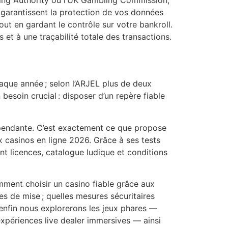
ming Authority ou l’UK Gambling Commission,
é garantissent la protection de vos données
ut en gardant le contrôle sur votre bankroll.
 et à une traçabilité totale des transactions.
aque année ; selon l’ARJEL plus de deux
esoin crucial : disposer d’un repère fiable
dépendante. C’est exactement ce que propose
 casinos en ligne 2026. Grâce à ses tests
t licences, catalogue ludique et conditions
mment choisir un casino fiable grâce aux
s de mise ; quelles mesures sécuritaires
; enfin nous explorerons les jeux phares —
xpériences live dealer immersives — ainsi