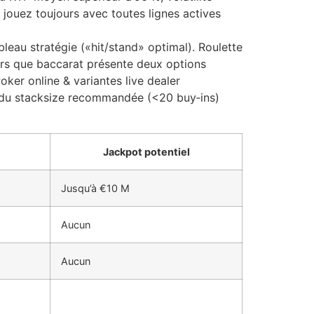
: jouez toujours avec toutes lignes actives
leau stratégie («hit/stand» optimal). Roulette
rs que baccarat présente deux options
er online & variantes live dealer
e du stacksize recommandée (<20 buy‑ins)
Jackpot potentiel
Jusqu’à €10 M
Aucun
Aucun