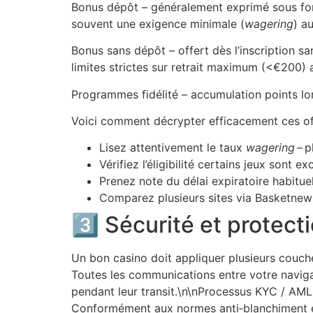
Bonus dépôt – généralement exprimé sous for
souvent une exigence minimale (
wagering
) a
Bonus sans dépôt – offert dès l’inscription sa
limites strictes sur retrait maximum (<€200) 
Programmes fidélité – accumulation points lo
Voici comment décrypter efficacement ces of
Lisez attentivement le taux
wagering
– p
Vérifiez l’éligibilité certains jeux sont e
Prenez note du délai expiratoire habitu
Comparez plusieurs sites via Basketnews
3️⃣ Sécurité et protec
Un bon casino doit appliquer plusieurs couch
Toutes les communications entre votre navigat
pendant leur transit.\n\nProcessus KYC / AML
Conformément aux normes anti‑blanchiment europ