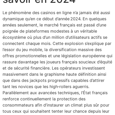
Le phénomène des casinos en ligne n’a jamais été aussi
dynamique qu’en ce début d’année 2024. En quelques
années seulement, le marché français est passé d’une
poignée de plateformes modestes à un véritable
écosystème où plus d’un million d’utilisateurs actifs se
connectent chaque mois. Cette explosion s’explique par
l’essor du jeu mobile, la diversification massive des
offres promotionnelles et une législation européenne qui
rassure davantage les joueurs français soucieux d’équité
et de sécurité financière. Les opérateurs investissent
massivement dans le graphisme haute définition ainsi
que dans des jackpots progressifs capables d’attirer
tant les novices que les high‑rollers aguerris.
Parallèlement aux avancées techniques, l’État français
renforce continuellement la protection des
consommateurs afin d’instaurer un climat plus sûr pour
tous ceux qui souhaitent tenter leur chance depuis leur