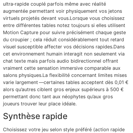
ultra‑rapide couplé parfois même avec réalité
augmentée permettant voir physiquement vos jetons
virtuels projetés devant vous.Lorsque vous choisissez
entre différentes tables notez toujours si elles utilisent
Motion Capture pour suivre précisément chaque geste
du croupier ; cela réduit considérablement tout retard
visuel susceptible affecter vos décisions rapides.Dans
cet environnement humain interagit non seulement via
chat texte mais parfois audio bidirectionnel offrant
vraiment cette sensation immersive comparable aux
salons physiques.La flexibilité concernant limites mises
varie largement —certaines tables acceptent dès 0,01 €
alors qu’autres ciblent gros enjeux supérieurs à 500 €
permettant donc tant aux néophytes qu’aux gros
joueurs trouver leur place idéale.​
Synthèse rapide
Choisissez votre jeu selon style préféré (action rapide