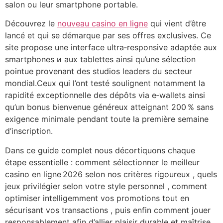
salon ou leur smartphone portable.
Découvrez le
nouveau casino en ligne
qui vient d’être
lancé et qui se démarque par ses offres exclusives. Ce
site propose une interface ultra‑responsive adaptée aux
smartphones и aux tablettes ainsi qu’une sélection
pointue provenant des studios leaders du secteur
mondial.Ceux qui l’ont testé soulignent notamment la
rapidité exceptionnelle des dépôts via e‑wallets ainsi
qu’un bonus bienvenue généreux atteignant 200 % sans
exigence minimale pendant toute la première semaine
d’inscription.​
Dans ce guide complet nous décortiquons chaque
étape essentielle : comment sélectionner le meilleur
casino en ligne 2026 selon nos critères rigoureux , quels
jeux privilégier selon votre style personnel , comment
optimiser intelligemment vos promotions tout en
sécurisant vos transactions , puis enfin comment jouer
responsablement afin d’allier plaisir durable et maîtrise