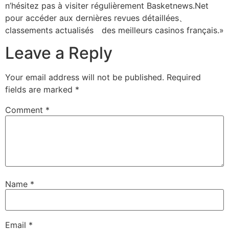
n’hésitez pas à visiter régulièrement Basketnews.Net
pour accéder aux dernières revues détaillées、
classements actualisés des meilleurs casinos français.»
Leave a Reply
Your email address will not be published.
Required
fields are marked
*
Comment
*
Name
*
Email
*