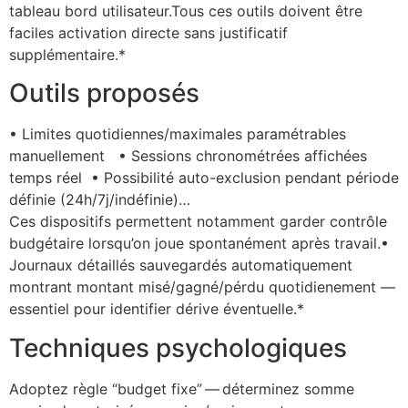
tableau bord utilisateur.Tous ces outils doivent être
faciles activation directe sans justificatif
supplémentaire.*
Outils proposés
• Limites quotidiennes/maximales paramétrables
manuellement • Sessions chronométrées affichées
temps réel • Possibilité auto-exclusion pendant période
définie (24h/7j/indéfinie)…
Ces dispositifs permettent notamment garder contrôle
budgétaire lorsqu’on joue spontanément après travail.•
Journaux détaillés sauvegardés automatiquement
montrant montant misé/gagné/pérdu quotidienement —
essentiel pour identifier dérive éventuelle.*
Techniques psychologiques
Adoptez règle “budget fixe” — déterminez somme