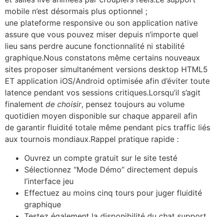
mobile n’est désormais plus optionnel ;
une plateforme responsive ou son application native
assure que vous pouvez miser depuis n’importe quel
lieu sans perdre aucune fonctionnalité ni stabilité
graphique.Nous constatons même certains nouveaux
sites proposer simultanément versions desktop HTML5
ET application iOS/Android optimisée afin d’éviter toute
latence pendant vos sessions critiques.Lorsqu’il s’agit
finalement
de choisir
, pensez toujours au volume
quotidien moyen disponible sur chaque appareil afin
de garantir fluidité totale même pendant pics traffic liés
aux tournois mondiaux.Rappel pratique rapide :
Ouvrez un compte gratuit sur le site testé
Sélectionnez “Mode Démo” directement depuis
l’interface jeu
Effectuez au moins cinq tours pour juger fluidité
graphique
Testez également la disponibilité du chat support