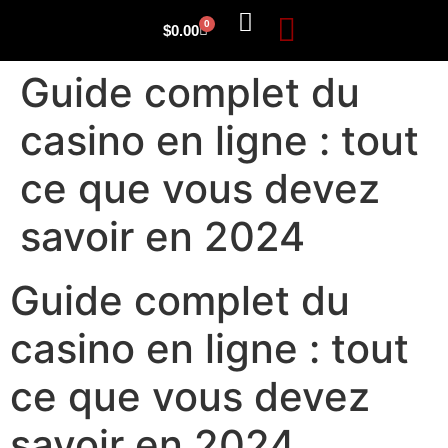
0
$
0.00
Guide complet du
casino en ligne : tout
ce que vous devez
savoir en 2024
Guide complet du
casino en ligne : tout
ce que vous devez
savoir en 2024