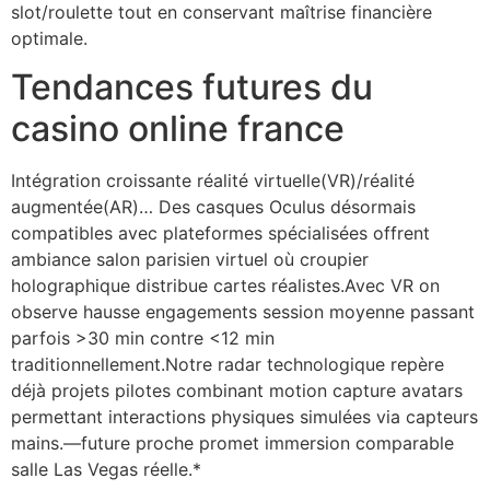
slot/roulette tout en conservant maîtrise financière
optimale.
Tendances futures du
casino online france
Intégration croissante réalité virtuelle(VR)/réalité
augmentée(AR)… Des casques Oculus désormais
compatibles avec plateformes spécialisées offrent
ambiance salon parisien virtuel où croupier
holographique distribue cartes réalistes.Avec VR on
observe hausse engagements session moyenne passant
parfois >30 min contre <12 min
traditionnellement.Notre radar technologique repère
déjà projets pilotes combinant motion capture avatars
permettant interactions physiques simulées via capteurs
mains.—future proche promet immersion comparable
salle Las Vegas réelle.*