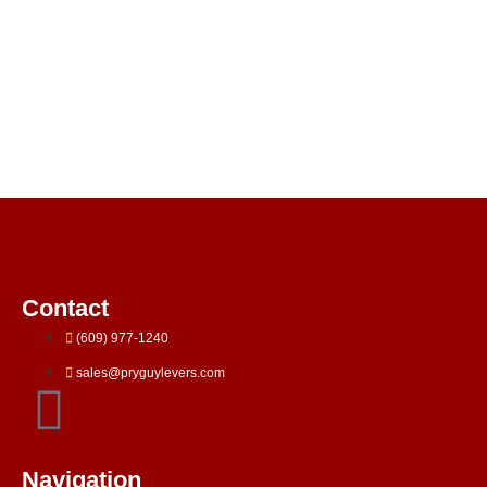
Contact
(609) 977-1240
sales@pryguylevers.com
Navigation