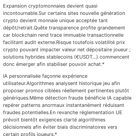
Expansion cryptomonnaies devient quasi
incontournable.Sur certains sites nouvelle génération
crypto devient monnaie unique acceptée tant
dépôt/retrait.Quête transparence profite grandement
car blockchain rend trace immuable transactionnelle
facilitant audit externe.Risque toutefois volatilité prix
crypto pouvant impacter valeur net dépositaire joueur ;
solutions hybrides stablecoins (€USDT…) commencent
donc émerger afin stabiliser pouvoir achat.*
IA personnalisée façonne expérience
utilisateur.Algorithmes analysent historique jeu afin
proposer promos ciblées réellement pertinentes plutôt
génériques.Même détection fraude bénéficie IA capable
repérer patterns anormaux instantanément réduisant
fraudes potentielles.En revanche réglementation UE
prévoit bientôt exigences clarté algorithmes
décisionnels afin éviter biais discriminatoires vers
certain profils joueurs.*