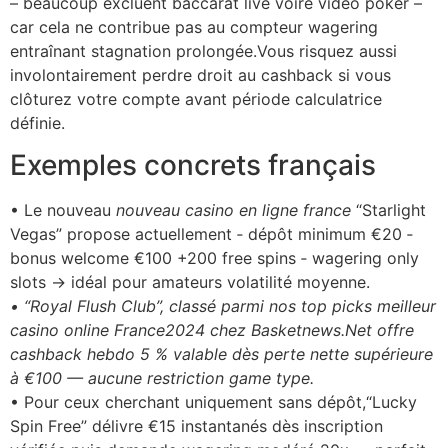
– beaucoup excluent baccarat live voire video poker –
car cela ne contribue pas au compteur wagering
entraînant stagnation prolongée.Vous risquez aussi
involontairement perdre droit au cashback si vous
clôturez votre compte avant période calculatrice
définie.​
Exemples concrets français
• Le nouveau
nouveau casino en ligne france
“Starlight
Vegas” propose actuellement ‑ dépôt minimum €20 ‑
bonus welcome €100 +200 free spins ‑ wagering only
slots → idéal pour amateurs volatilité moyenne.
• “Royal Flush Club”, classé parmi nos top picks meilleur
casino online France2024 chez Basketnews.Net offre
cashback hebdo ‎5 %‎ valable dès perte nette supérieure
à €100 — aucune restriction game type.
• Pour ceux cherchant uniquement sans dépôt,“Lucky
Spin Free” délivre €15 instantanés dès inscription