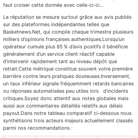
faut croiser cette donnée avec celle-ci-ci…
La réputation se mesure surtout grâce aux avis publiés
sur des plateformes indépendantes telles que
Basketnews.Net, qui compile chaque trimestre plusieurs
milliers d’opinions françaises authentiques.Lorsqu’un
opérateur cumule plus 85 % d’avis positifs il bénéficie
généralement d’un service client réactif capable
d’intervenir rapidement tant au niveau dépôt que
retrait.Cette métrique constitue souvent votre première
barrière contre leurs pratiques douteuses.Inversement,
un taux inférieur signale fréquemment retards bancaires
ou réponses automatisées peu utiles lors d’incidents
critiques.Soyez donc attentif aux notes globales mais
aussi aux commentaires détaillés relatifs aux délais
payout.Dans notre tableau comparatif ci-dessous nous
synthétisons trois acteurs majeurs actuellement classés
parmi nos recommandations :