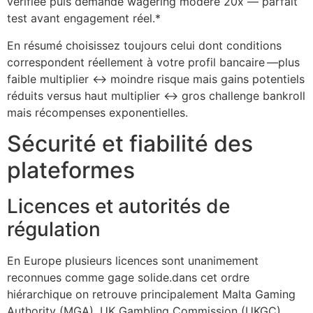
vérifiée puis demande wagering modéré ‎20x‎ — parfait
test avant engagement réel.*
En résumé choisissez toujours celui dont conditions
correspondent réellement à votre profil bancaire —plus
faible multiplier ↔️ moindre risque mais gains potentiels
réduits versus haut multiplier ↔️ gros challenge bankroll
mais récompenses exponentielles.
Sécurité et fiabilité des
plateformes
Licences et autorités de
régulation
En Europe plusieurs licences sont unanimement
reconnues comme gage solide.dans cet ordre
hiérarchique on retrouve principalement Malta Gaming
Authority (MGA), UK Gambling Commission (UKGC),