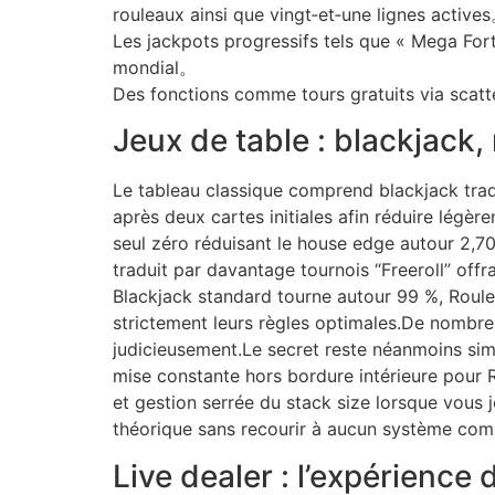
rouleaux ainsi que vingt‑et‑une lignes active
Les jackpots progressifs tels que « Mega For
mondial。
Des fonctions comme tours gratuits via scatt
Jeux de table : blackjack, 
Le tableau classique comprend blackjack trad
après deux cartes initiales afin réduire lég
seul zéro réduisant le house edge autour 2,7
traduit par davantage tournois “Freeroll” o
Blackjack standard tourne autour 99 %, Roulet
strictement leurs règles optimales.De nombreu
judicieusement.Le secret reste néanmoins simp
mise constante hors bordure intérieure pour 
et gestion serrée du stack size lorsque vous 
théorique sans recourir à aucun système compl
Live dealer : l’expérience 