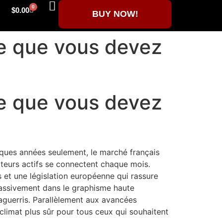
0
$
0.00
BUY NOW!
ce que vous devez
ce que vous devez
ques années seulement, le marché français
ateurs actifs se connectent chaque mois.
s et une législation européenne qui rassure
 massivement dans le graphisme haute
s aguerris. Parallèlement aux avancées
climat plus sûr pour tous ceux qui souhaitent