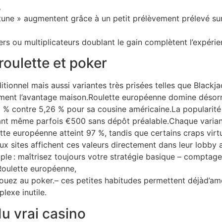
s。
tune » augmentent grâce à un petit prélèvement prélevé su
ers ou multiplicateurs doublant le gain complètent l’expér
roulette et poker
itionnel mais aussi variantes très prisées telles que Blac
èrement l’avantage maison.Roulette européenne domine désor
0 % contre 5,26 % pour sa cousine américaine.La popularité
ffrant même parfois €500 sans dépôt préalable.Chaque vari
te européenne atteint 97 %, tandis que certains craps virtue
x sites affichent ces valeurs directement dans leur lobby a
le : maîtrisez toujours votre stratégie basique – comptage
Roulette européenne,
jouez au poker.– ces petites habitudes permettent déjà​d’am
exe inutile.​
du vrai casino