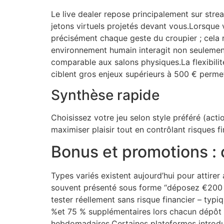
Le live dealer repose principalement sur st
jetons virtuels projetés devant vous.Lorsque v
précisément chaque geste du croupier ; cela r
environnement humain interagit non seulement
comparable aux salons physiques.La flexibilit
ciblent gros enjeux supérieurs à 500 € permet
Synthèse rapide
Choisissez votre jeu selon style préféré (actio
maximiser plaisir tout en contrôlant risques fi
Bonus et promotions :
Types variés existent aujourd’hui pour attire
souvent présenté sous forme “déposez €200 r
tester réellement sans risque financier – typ
%et 75 % supplémentaires lors chacun dépôt
hebdomadaires.Certaines plateformes introd