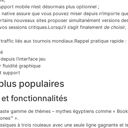
support mobile n’est désormais plus optionnel ;
 native assure que vous pouvez miser depuis n’importe quel
ertains nouveaux sites proposer simultanément versions d
vos sessions critiques.Lorsqu’il s’agit finalement
de choisir
,
traffic liés aux tournois mondiaux.Rappel pratique rapide :
té
epuis l’interface jeu
 fluidité graphique
at support
plus populaires
et fonctionnalités
 vaste gamme de thèmes – mythes égyptiens comme « Book of
ones™ ».
assiques à trois rouleaux avec une seule ligne gagnante et