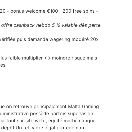
€20 ‑ bonus welcome €100 +200 free spins ‑
 offre cashback hebdo ‎5 %‎ valable dès perte
 vérifiée puis demande wagering modéré ‎20x‎
lus faible multiplier ↔️ moindre risque mais
es.
ue on retrouve principalement Malta Gaming
ministrative possède parfois supervision
partout sur site web , équité mathématique
 dépôt.Un tel cadre légal protège non