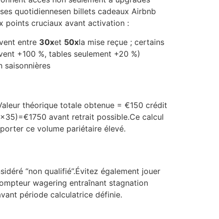
ses quotidiennes​en billets cadeaux Airbnb
 points cruciaux avant activation :
uvent entre
30x
et
50x
la mise reçue ; certains
uvent +100 %, tables seulement +20 %)
sh saisonnières
leur théorique totale obtenue = €150 crédit
0×35)=€1750 avant retrait possible.Ce calcul
porter ce volume pariétaire élevé.​
idéré “non qualifié”.Évitez également jouer
compteur wagering entraînant stagnation
nt période calculatrice définie.​