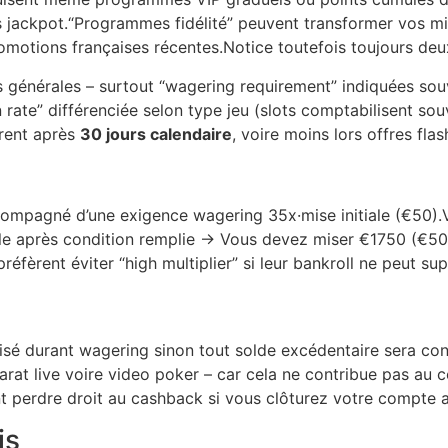
s jackpot.“Programmes fidélité” peuvent transformer vos mi
romotions françaises récentes.Notice toutefois toujours deux
s générales – surtout “wagering requirement” indiquées so
rate” différenciée selon type jeu (slots comptabilisent so
irent après
30 jours calendaire
, voire moins lors offres fla
pagné d’une exigence wagering 35x·mise initiale (€50).Va
able après condition remplie → Vous devez miser €1750 (€5
éfèrent éviter “high multiplier” si leur bankroll ne peut sup
sé durant wagering sinon tout solde excédentaire sera cons
rat live voire video poker – car cela ne contribue pas au 
 perdre droit au cashback si vous clôturez votre compte ava
is