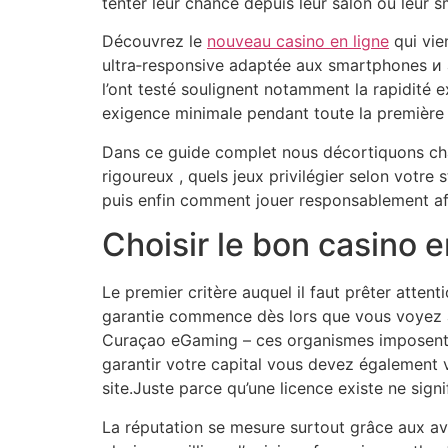
tenter leur chance depuis leur salon ou leur 
Découvrez le
nouveau casino en ligne
qui vie
ultra‑responsive adaptée aux smartphones и a
l’ont testé soulignent notamment la rapidité 
exigence minimale pendant toute la première s
Dans ce guide complet nous décortiquons chaq
rigoureux , quels jeux privilégier selon votr
puis enfin comment jouer responsablement afin 
Choisir le bon casino e
Le premier critère auquel il faut prêter attent
garantie commence dès lors que vous voyez 
Curaçao eGaming – ces organismes imposent ré
garantir votre capital vous devez également 
site.Juste parce qu’une licence existe ne sign
La réputation se mesure surtout grâce aux av