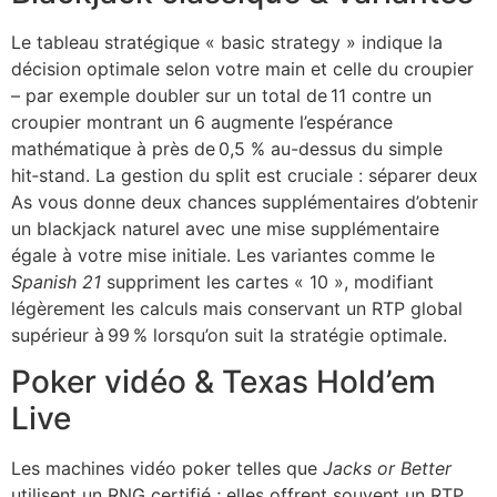
Le tableau stratégique « basic strategy » indique la
décision optimale selon votre main et celle du croupier
– par exemple doubler sur un total de 11 contre un
croupier montrant un 6 augmente l’espérance
mathématique à près de 0,5 % au-dessus du simple
hit‑stand. La gestion du split est cruciale : séparer deux
As vous donne deux chances supplémentaires d’obtenir
un blackjack naturel avec une mise supplémentaire
égale à votre mise initiale. Les variantes comme le
Spanish 21
suppriment les cartes « 10 », modifiant
légèrement les calculs mais conservant un RTP global
supérieur à 99 % lorsqu’on suit la stratégie optimale.
Poker vidéo & Texas Hold’em
Live
Les machines vidéo poker telles que
Jacks or Better
utilisent un RNG certifié ; elles offrent souvent un RTP