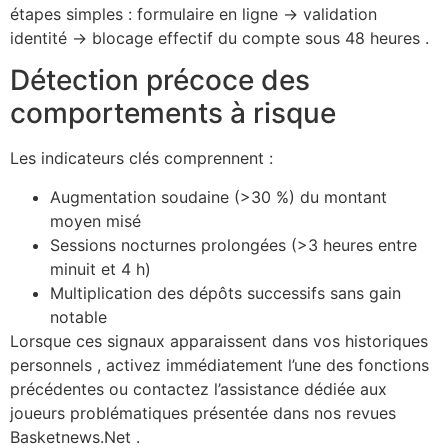
étapes simples : formulaire en ligne → validation
identité → blocage effectif du compte sous 48 heures .
Détection précoce des
comportements à risque
Les indicateurs clés comprennent :
Augmentation soudaine (>30 %) du montant
moyen misé
Sessions nocturnes prolongées (>3 heures entre
minuit et 4 h)
Multiplication des dépôts successifs sans gain
notable
Lorsque ces signaux apparaissent dans vos historiques
personnels , activez immédiatement l’une des fonctions
précédentes ou contactez l’assistance dédiée aux
joueurs problématiques présentée dans nos revues
Basketnews.Net .