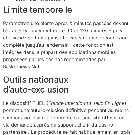
Limite temporelle
Paramétrez une alerte après X minutes passées devant
l’écran – typiquement entre 60 et 120 minutes – puis
choisissez soit une pause forcée soit une déconnexion
complète jusqu’au lendemain ; cette fonction est
intégrée dans la plupart des applications mobiles
proposées par les casinos recommandés par
Basketnews.Net .
Outils nationaux
d’auto‑exclusion
Le dispositif FIJEL (
France Interdiction Jeux En Ligne
)
permet une auto‑exclusion définitive pendant au moins
six mois via inscription directe sur son site officiel ou
via demande auprès du support client du casino
partenaire . La procédure se fait habituellement en trois