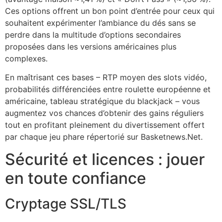
Ces options offrent un bon point d’entrée pour ceux qui
souhaitent expérimenter l’ambiance du dés sans se
perdre dans la multitude d’options secondaires
proposées dans les versions américaines plus
complexes.
En maîtrisant ces bases – RTP moyen des slots vidéo,
probabilités différenciées entre roulette européenne et
américaine, tableau stratégique du blackjack – vous
augmentez vos chances d’obtenir des gains réguliers
tout en profitant pleinement du divertissement offert
par chaque jeu phare répertorié sur Basketnews.Net.
Sécurité et licences : jouer
en toute confiance
Cryptage SSL/TLS