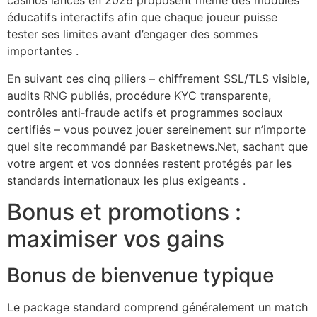
casinos lancés en 2026 proposent même des modules
éducatifs interactifs afin que chaque joueur puisse
tester ses limites avant d’engager des sommes
importantes .
En suivant ces cinq piliers – chiffrement SSL/TLS visible,
audits RNG publiés, procédure KYC transparente,
contrôles anti‑fraude actifs et programmes sociaux
certifiés – vous pouvez jouer sereinement sur n’importe
quel site recommandé par Basketnews.Net, sachant que
votre argent et vos données restent protégés par les
standards internationaux les plus exigeants .
Bonus et promotions :
maximiser vos gains
Bonus de bienvenue typique
Le package standard comprend généralement un match