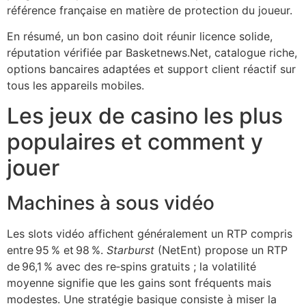
référence française en matière de protection du joueur.
En résumé, un bon casino doit réunir licence solide,
réputation vérifiée par Basketnews.Net, catalogue riche,
options bancaires adaptées et support client réactif sur
tous les appareils mobiles.
Les jeux de casino les plus
populaires et comment y
jouer
Machines à sous vidéo
Les slots vidéo affichent généralement un RTP compris
entre 95 % et 98 %.
Starburst
(NetEnt) propose un RTP
de 96,1 % avec des re‑spins gratuits ; la volatilité
moyenne signifie que les gains sont fréquents mais
modestes. Une stratégie basique consiste à miser la