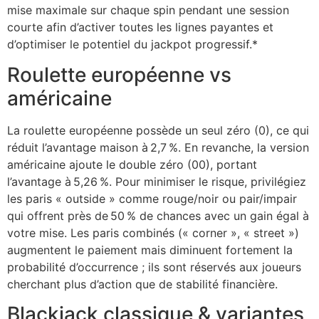
mise maximale sur chaque spin pendant une session
courte afin d’activer toutes les lignes payantes et
d’optimiser le potentiel du jackpot progressif.*
Roulette européenne vs
américaine
La roulette européenne possède un seul zéro (0), ce qui
réduit l’avantage maison à 2,7 %. En revanche, la version
américaine ajoute le double zéro (00), portant
l’avantage à 5,26 %. Pour minimiser le risque, privilégiez
les paris « outside » comme rouge/noir ou pair/impair
qui offrent près de 50 % de chances avec un gain égal à
votre mise. Les paris combinés (« corner », « street »)
augmentent le paiement mais diminuent fortement la
probabilité d’occurrence ; ils sont réservés aux joueurs
cherchant plus d’action que de stabilité financière.
Blackjack classique & variantes