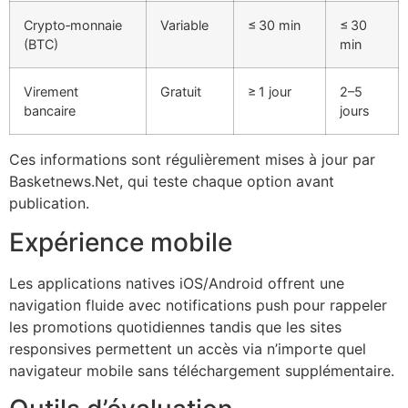
Crypto‑monnaie
Variable
≤ 30 min
≤ 30
(BTC)
min
Virement
Gratuit
≥ 1 jour
2–5
bancaire
jours
Ces informations sont régulièrement mises à jour par
Basketnews.Net, qui teste chaque option avant
publication.
Expérience mobile
Les applications natives iOS/Android offrent une
navigation fluide avec notifications push pour rappeler
les promotions quotidiennes tandis que les sites
responsives permettent un accès via n’importe quel
navigateur mobile sans téléchargement supplémentaire.