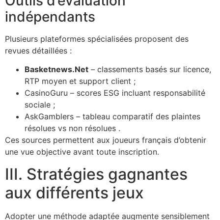
Outils d’évaluation
indépendants
Plusieurs plateformes spécialisées proposent des
revues détaillées :
Basketnews.Net
– classements basés sur licence,
RTP moyen et support client ;
CasinoGuru – scores ESG incluant responsabilité
sociale ;
AskGamblers – tableau comparatif des plaintes
résolues vs non résolues .
Ces sources permettent aux joueurs français d’obtenir
une vue objective avant toute inscription.
III. Stratégies gagnantes
aux différents jeux
Adopter une méthode adaptée augmente sensiblement