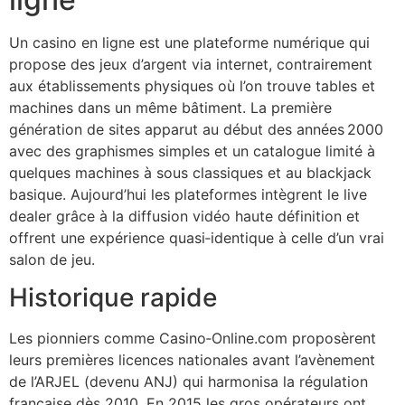
Un casino en ligne est une plateforme numérique qui
propose des jeux d’argent via internet, contrairement
aux établissements physiques où l’on trouve tables et
machines dans un même bâtiment. La première
génération de sites apparut au début des années 2000
avec des graphismes simples et un catalogue limité à
quelques machines à sous classiques et au blackjack
basique. Aujourd’hui les plateformes intègrent le live
dealer grâce à la diffusion vidéo haute définition et
offrent une expérience quasi‑identique à celle d’un vrai
salon de jeu.
Historique rapide
Les pionniers comme Casino‑Online.com proposèrent
leurs premières licences nationales avant l’avènement
de l’ARJEL (devenu ANJ) qui harmonisa la régulation
française dès 2010. En 2015 les gros opérateurs ont