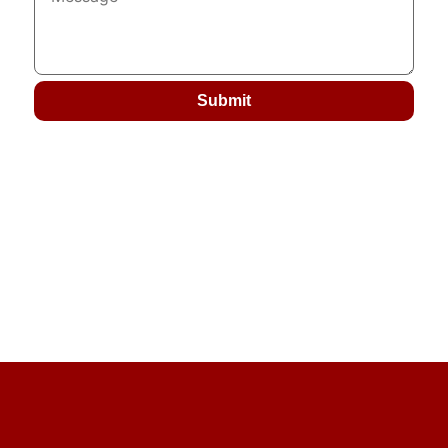
Submit