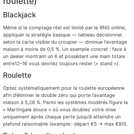
roulette)
Blackjack
Même si le comptage réel est limité par le RNG online,
appliquer la stratégie basique — tableau décisionnel
selon la carte visible du croupier — diminue l’avantage
maison à moins de 0,5 %. Un exemple concret : face à
un dealer montrant un 6 et possédant une main totale
entre12–16 vous devriez toujours rester (« stand »).
Roulette
Optez systématiquement pour la roulette européenne
afin d’éliminer le double zéro qui porte l’avantage
maison à 5,26 %. Parmi les systèmes modérés figure la
« Martingale douce » où vous doublez votre mise
uniquement après chaque perte jusqu’à atteindre un
plafond raisonnable (exemple : départ €5 → max €80).