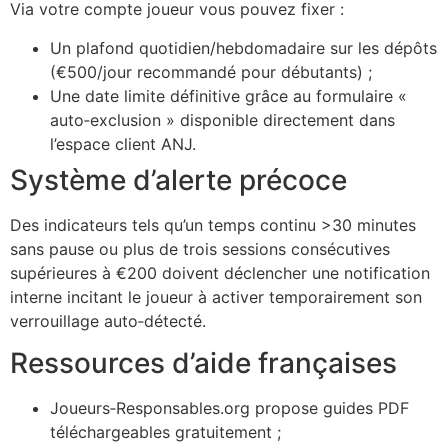
Via votre compte joueur vous pouvez fixer :
Un plafond quotidien/hebdomadaire sur les dépôts
(€500/jour recommandé pour débutants) ;
Une date limite définitive grâce au formulaire «
auto‑exclusion » disponible directement dans
l’espace client ANJ.
Système d’alerte précoce
Des indicateurs tels qu’un temps continu >30 minutes
sans pause ou plus de trois sessions consécutives
supérieures à €200 doivent déclencher une notification
interne incitant le joueur à activer temporairement son
verrouillage auto‑détecté.
Ressources d’aide françaises
Joueurs‑Responsables.org propose guides PDF
téléchargeables gratuitement ;