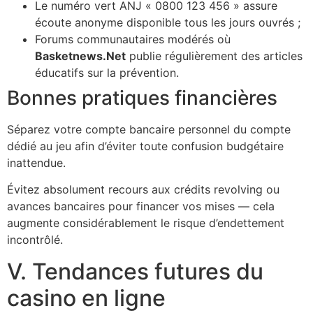
Le numéro vert ANJ « 0800 123 456 » assure
écoute anonyme disponible tous les jours ouvrés ;
Forums communautaires modérés où
Basketnews.Net
publie régulièrement des articles
éducatifs sur la prévention.
Bonnes pratiques financières
Séparez votre compte bancaire personnel du compte
dédié au jeu afin d’éviter toute confusion budgétaire
inattendue.
Évitez absolument recours aux crédits revolving ou
avances bancaires pour financer vos mises — cela
augmente considérablement le risque d’endettement
incontrôlé.
V. Tendances futures du
casino en ligne