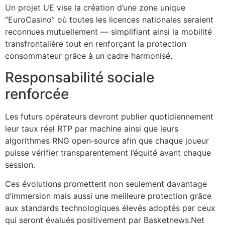
Un projet UE vise la création d’une zone unique
“EuroCasino” où toutes les licences nationales seraient
reconnues mutuellement — simplifiant ainsi la mobilité
transfrontalière tout en renforçant la protection
consommateur grâce à un cadre harmonisé.
Responsabilité sociale
renforcée
Les futurs opérateurs devront publier quotidiennement
leur taux réel RTP par machine ainsi que leurs
algorithmes RNG open‑source afin que chaque joueur
puisse vérifier transparentement l’équité avant chaque
session.
Ces évolutions promettent non seulement davantage
d’immersion mais aussi une meilleure protection grâce
aux standards technologiques élevés adoptés par ceux
qui seront évalués positivement par Basketnews.Net