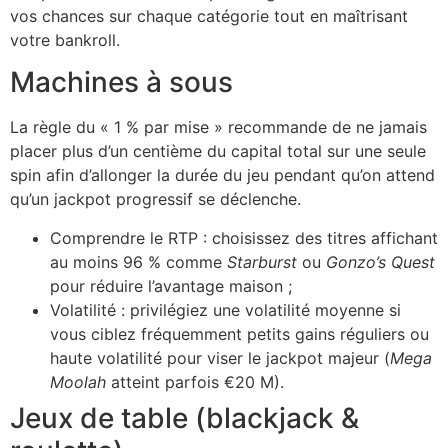
vos chances sur chaque catégorie tout en maîtrisant
votre bankroll.
Machines à sous
La règle du « 1 % par mise » recommande de ne jamais
placer plus d’un centième du capital total sur une seule
spin afin d’allonger la durée du jeu pendant qu’on attend
qu’un jackpot progressif se déclenche.
Comprendre le RTP : choisissez des titres affichant
au moins 96 % comme
Starburst
ou
Gonzo’s Quest
pour réduire l’avantage maison ;
Volatilité : privilégiez une volatilité moyenne si
vous ciblez fréquemment petits gains réguliers ou
haute volatilité pour viser le jackpot majeur (
Mega
Moolah
atteint parfois €20 M).
Jeux de table (blackjack &