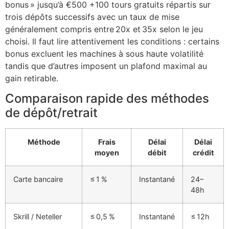
bonus » jusqu’à €500 +100 tours gratuits répartis sur
trois dépôts successifs avec un taux de mise
généralement compris entre 20x et 35x selon le jeu
choisi. Il faut lire attentivement les conditions : certains
bonus excluent les machines à sous haute volatilité
tandis que d’autres imposent un plafond maximal au
gain retirable.
Comparaison rapide des méthodes
de dépôt/retrait
Méthode
Frais
Délai
Délai
moyen
débit
crédit
Carte bancaire
≤ 1 %
Instantané
24–
48h
Skrill / Neteller
≤ 0,5 %
Instantané
≤ 12h