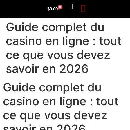
0
$
0.00
Guide complet du
casino en ligne : tout
ce que vous devez
savoir en 2026
Guide complet du
casino en ligne : tout
ce que vous devez
savoir en 2026