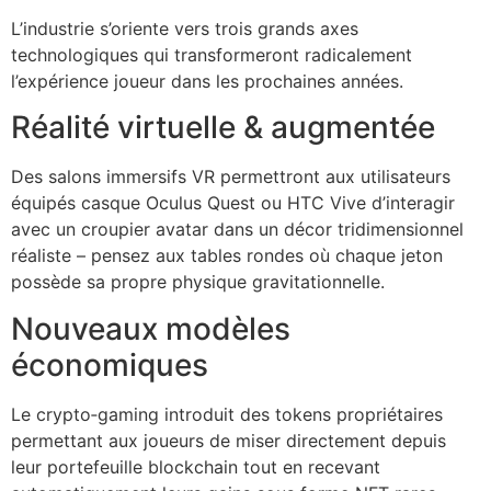
L’industrie s’oriente vers trois grands axes
technologiques qui transformeront radicalement
l’expérience joueur dans les prochaines années.
Réalité virtuelle & augmentée
Des salons immersifs VR permettront aux utilisateurs
équipés casque Oculus Quest ou HTC Vive d’interagir
avec un croupier avatar dans un décor tridimensionnel
réaliste – pensez aux tables rondes où chaque jeton
possède sa propre physique gravitationnelle.
Nouveaux modèles
économiques
Le crypto‑gaming introduit des tokens propriétaires
permettant aux joueurs de miser directement depuis
leur portefeuille blockchain tout en recevant