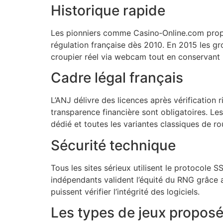
Historique rapide
Les pionniers comme Casino‑Online.com propo
régulation française dès 2010. En 2015 les gr
croupier réel via webcam tout en conservant 
Cadre légal français
L’ANJ délivre des licences après vérification
transparence financière sont obligatoires. Les
dédié et toutes les variantes classiques de ro
Sécurité technique
Tous les sites sérieux utilisent le protocole
indépendants valident l’équité du RNG grâce 
puissent vérifier l’intégrité des logiciels.
Les types de jeux propos