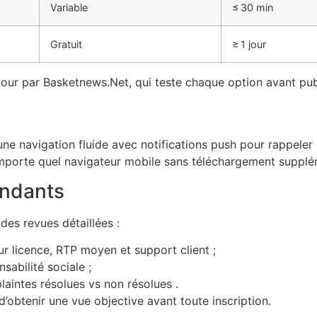
Variable
≤ 30 min
Gratuit
≥ 1 jour
jour par Basketnews.Net, qui teste chaque option avant pub
une navigation fluide avec notifications push pour rappeler
importe quel navigateur mobile sans téléchargement supplé
endants
des revues détaillées :
r licence, RTP moyen et support client ;
abilité sociale ;
aintes résolues vs non résolues .
’obtenir une vue objective avant toute inscription.