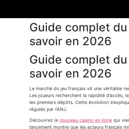
Guide complet du 
savoir en 2026
Guide complet du 
savoir en 2026
Le marché du jeu français vit une véritable 
Les joueurs recherchent la rapidité d’accès, l
les premiers dépôts. Cette évolution s’expliq
régulés par l’ANJ.
Découvrez le
nouveau casino en ligne
qui vie
lancement montre que les acteurs français mi