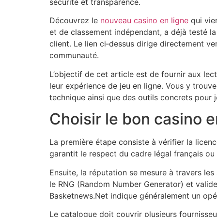
sécurité et transparence.
Découvrez le
nouveau casino en ligne
qui vie
et de classement indépendant, a déjà testé la
client. Le lien ci‑dessus dirige directement 
communauté.
L’objectif de cet article est de fournir aux le
leur expérience de jeu en ligne. Vous y trouver
technique ainsi que des outils concrets pour 
Choisir le bon casino en
La première étape consiste à vérifier la licen
garantit le respect du cadre légal français ou
Ensuite, la réputation se mesure à travers le
le RNG (Random Number Generator) et validen
Basketnews.Net indique généralement un opéra
Le catalogue doit couvrir plusieurs fournisse