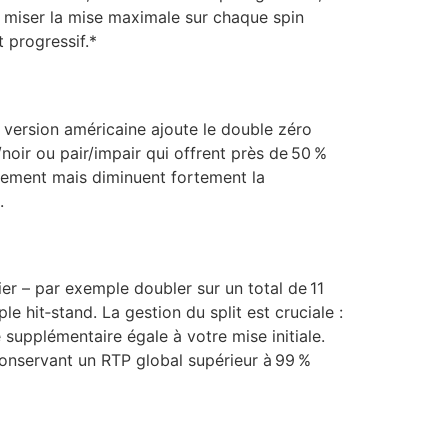
à miser la mise maximale sur chaque spin
t progressif.*
a version américaine ajoute le double zéro
/noir ou pair/impair qui offrent près de 50 %
aiement mais diminuent fortement la
.
ier – par exemple doubler sur un total de 11
hit‑stand. La gestion du split est cruciale :
upplémentaire égale à votre mise initiale.
conservant un RTP global supérieur à 99 %