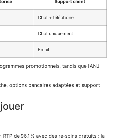
torisé
Support client
Chat + téléphone
Chat uniquement
Email
programmes promotionnels, tandis que l’ANJ
iche, options bancaires adaptées et support
 jouer
RTP de 96,1 % avec des re‑spins gratuits ; la