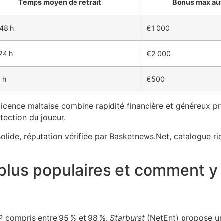
Temps moyen de retrait
Bonus max au
48 h
€1 000
24 h
€2 000
 h
€500
licence maltaise combine rapidité financière et généreux 
tection du joueur.
solide, réputation vérifiée par Basketnews.Net, catalogue r
 plus populaires et comment y
P compris entre 95 % et 98 %.
Starburst
(NetEnt) propose un 