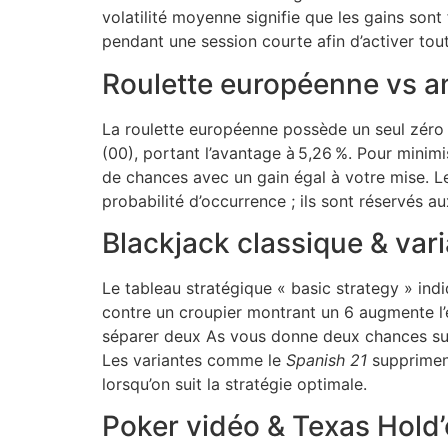
volatilité moyenne signifie que les gains son
pendant une session courte afin d’activer tout
Roulette européenne vs a
La roulette européenne possède un seul zéro (
(00), portant l’avantage à 5,26 %. Pour minimi
de chances avec un gain égal à votre mise. L
probabilité d’occurrence ; ils sont réservés au
Blackjack classique & var
Le tableau stratégique « basic strategy » indi
contre un croupier montrant un 6 augmente l’e
séparer deux As vous donne deux chances supp
Les variantes comme le
Spanish 21
suppriment
lorsqu’on suit la stratégie optimale.
Poker vidéo & Texas Hold