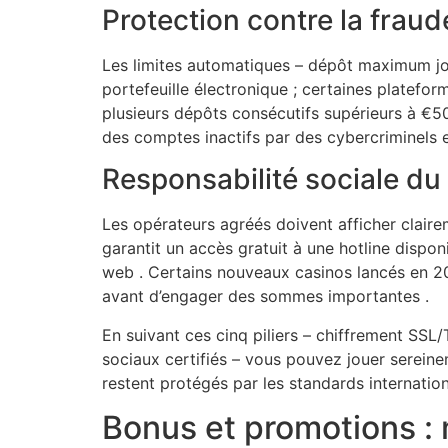
Protection contre la fraud
Les limites automatiques – dépôt maximum jou
portefeuille électronique ; certaines platefor
plusieurs dépôts consécutifs supérieurs à €50
des comptes inactifs par des cybercriminels 
Responsabilité sociale du
Les opérateurs agréés doivent afficher clai
garantit un accès gratuit à une hotline disponi
web . Certains nouveaux casinos lancés en 20
avant d’engager des sommes importantes .
En suivant ces cinq piliers – chiffrement SSL
sociaux certifiés – vous pouvez jouer serei
restent protégés par les standards internation
Bonus et promotions :