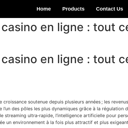
Home
Products
Contact Us
casino en ligne : tout 
casino en ligne : tout 
ne croissance soutenue depuis plusieurs années ; les reve
te l’un des pôles les plus dynamiques grâce à la régulation d
 streaming ultra‑rapide, l’intelligence artificielle pour per
rée un environnement à la fois plus attractif et plus exigean