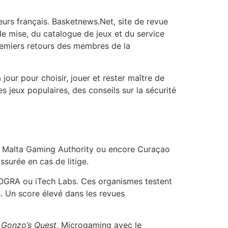
ueurs français. Basketnews.Net, site de revue
de mise, du catalogue de jeux et du service
premiers retours des membres de la
jour pour choisir, jouer et rester maître de
es jeux populaires, des conseils sur la sécurité
, la Malta Gaming Authority ou encore Curaçao
ssurée en cas de litige.
 eCOGRA ou iTech Labs. Ces organismes testent
. Un score élevé dans les revues
e
Gonzo’s Quest
, Microgaming avec le