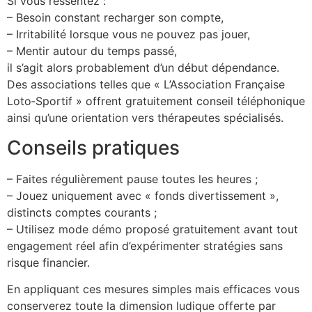
Si vous ressentez :
– Besoin constant recharger son compte,
– Irritabilité lorsque vous ne pouvez pas jouer,
– Mentir autour du temps passé,
il s’agit alors probablement d’un début dépendance.
Des associations telles que « L’Association Française
Loto‑Sportif » offrent gratuitement conseil téléphonique
ainsi qu’une orientation vers thérapeutes spécialisés.
Conseils pratiques
– Faites régulièrement pause toutes les heures ;
– Jouez uniquement avec « fonds divertissement »,
distincts comptes courants ;
– Utilisez mode démo proposé gratuitement avant tout
engagement réel afin d’expérimenter stratégies sans
risque financier.
En appliquant ces mesures simples mais efficaces vous
conserverez toute la dimension ludique offerte par