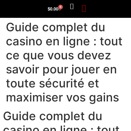
0
$
0.00
Guide complet du
casino en ligne : tout
ce que vous devez
savoir pour jouer en
toute sécurité et
maximiser vos gains
Guide complet du
casino en ligne : tout