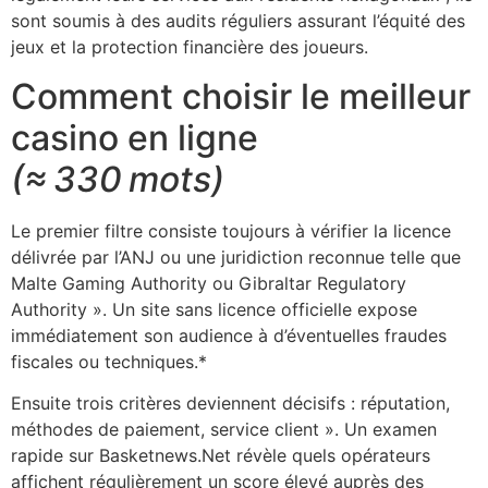
sont soumis à des audits réguliers assurant l’équité des
jeux et la protection financière des joueurs.
Comment choisir le meilleur
casino en ligne
(≈ 330 mots)
Le premier filtre consiste toujours à vérifier la licence
délivrée par l’ANJ ou une juridiction reconnue telle que
Malte Gaming Authority ou Gibraltar Regulatory
Authority ». Un site sans licence officielle expose
immédiatement son audience à d’éventuelles fraudes
fiscales ou techniques.*
Ensuite trois critères deviennent décisifs : réputation,
méthodes de paiement, service client ». Un examen
rapide sur Basketnews.Net révèle quels opérateurs
affichent régulièrement un score élevé auprès des