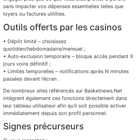
sans impacter vos dépenses essentielles telles que
loyers ou factures utilities.
Outils offerts par les casinos
• Dépôt limité – choisissez
quotidien/hebdomadaire/mensuel ;
• Auto‑exclusion temporaire – bloque accès pendant X
jours voire définitif ;
• Limites temporelles – notifications après N minutes
passées devant l’écran .
De nombreux sites référencés sur Basketnews.Net
intègrent également ces fonctions directement dans
leur tableau utilisateur afin qu’il soit possible activer
immédiatement depuis son profil personnel.
Signes précurseurs