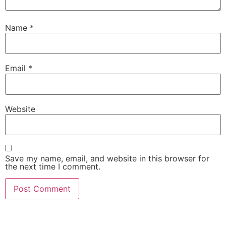
Name
*
Email
*
Website
Save my name, email, and website in this browser for
the next time I comment.