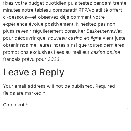
fixez votre budget quotidien puis testez pendant trente
minutes notre tableau comparatif RTP/volatilité offert
ci-dessous — et observez déjà comment votre
expérience évolue positivement.​ N’hésitez pas non
plusà revenir régulièrement consulter
Basketnews.Net
pour découvrir quel
nouveau casino en ligne
vient juste
obtenir nos meilleures notes ainsi que toutes dernières
promotions exclusives liées au meilleur
casino online
français prévu pour
2026
.!
Leave a Reply
Your email address will not be published.
Required
fields are marked
*
Comment
*