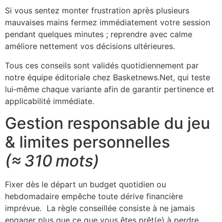
Si vous sentez monter frustration après plusieurs
mauvaises mains fermez immédiatement votre session
pendant quelques minutes ; reprendre avec calme
améliore nettement vos décisions ultérieures.
Tous ces conseils sont validés quotidiennement par
notre équipe éditoriale chez Basketnews.Net, qui teste
lui‑même chaque variante afin de garantir pertinence et
applicabilité immédiate.
Gestion responsable du jeu
& limites personnelles
(≈ 310 mots)
Fixer dès le départ un budget quotidien ou
hebdomadaire empêche toute dérive financière
imprévue. La règle conseillée consiste à ne jamais
engager plus que ce que vous êtes prêt(e) à perdre