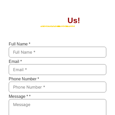
Contact
Us!
If you have any questions, feel free to contact us by
submitting the form below. We’ll respond as soon as
possible!
Full Name
*
Email
*
Phone Number
*
Message *
*