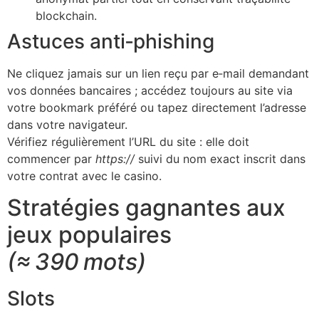
blockchain.
Astuces anti‑phishing
Ne cliquez jamais sur un lien reçu par e‑mail demandant
vos données bancaires ; accédez toujours au site via
votre bookmark préféré ou tapez directement l’adresse
dans votre navigateur.
Vérifiez régulièrement l’URL du site : elle doit
commencer par
https://
suivi du nom exact inscrit dans
votre contrat avec le casino.
Stratégies gagnantes aux
jeux populaires
(≈ 390 mots)
Slots