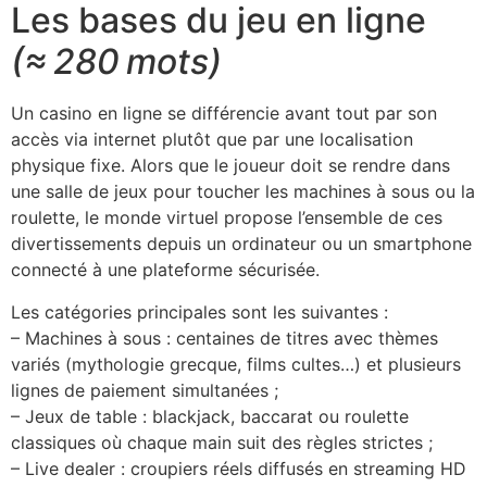
Les bases du jeu en ligne
(≈ 280 mots)
Un casino en ligne se différencie avant tout par son
accès via internet plutôt que par une localisation
physique fixe. Alors que le joueur doit se rendre dans
une salle de jeux pour toucher les machines à sous ou la
roulette, le monde virtuel propose l’ensemble de ces
divertissements depuis un ordinateur ou un smartphone
connecté à une plateforme sécurisée.
Les catégories principales sont les suivantes :
– Machines à sous : centaines de titres avec thèmes
variés (mythologie grecque, films cultes…) et plusieurs
lignes de paiement simultanées ;
– Jeux de table : blackjack, baccarat ou roulette
classiques où chaque main suit des règles strictes ;
– Live dealer : croupiers réels diffusés en streaming HD