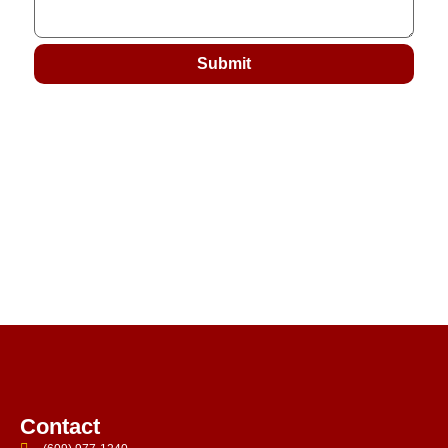
Submit
Contact