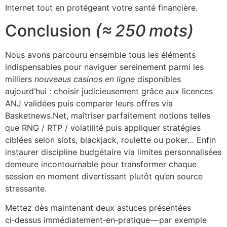
Internet tout en protégeant votre santé financière.
Conclusion
(≈ 250 mots)
Nous avons parcouru ensemble tous les éléments
indispensables pour naviguer sereinement parmi les
milliers
nouveau​s casinos en ligne
disponibles
aujourd’hui : choisir judicieusement grâce aux licences
ANJ validées puis comparer leurs offres via
Basketnews.Net, maîtriser parfaitement notions telles
que RNG / RTP / volatilité puis appliquer stratégies
ciblées selon slots, blackjack, roulette ou poker… Enfin
instaurer discipline budgétaire via limites personnalisées
demeure incontournable pour transformer chaque
session en moment divertissant plutôt qu’en source
stressante.
Mettez dès maintenant deux astuces présentées
ci‑dessus immédiatement‐en‐pratique — par exemple