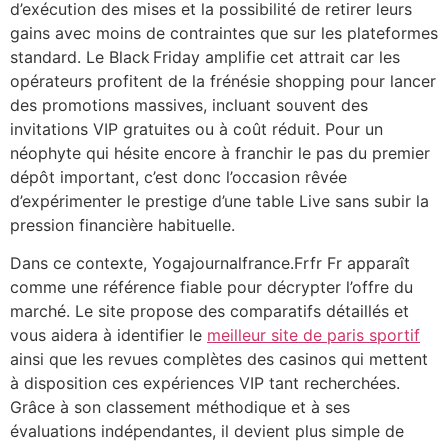
d’exécution des mises et la possibilité de retirer leurs
gains avec moins de contraintes que sur les plateformes
standard. Le Black Friday amplifie cet attrait car les
opérateurs profitent de la frénésie shopping pour lancer
des promotions massives, incluant souvent des
invitations VIP gratuites ou à coût réduit. Pour un
néophyte qui hésite encore à franchir le pas du premier
dépôt important, c’est donc l’occasion rêvée
d’expérimenter le prestige d’une table Live sans subir la
pression financière habituelle.
Dans ce contexte, Yogajournalfrance.Frfr Fr apparaît
comme une référence fiable pour décrypter l’offre du
marché. Le site propose des comparatifs détaillés et
vous aidera à identifier le
meilleur site de paris sportif
ainsi que les revues complètes des casinos qui mettent
à disposition ces expériences VIP tant recherchées.
Grâce à son classement méthodique et à ses
évaluations indépendantes, il devient plus simple de