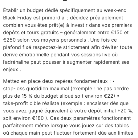
Établir un budget dédié spécifiquement au week‑end
Black Friday est primordial ; décidez préalablement
combien vous êtes prêt(e) à investir dans vos premiers
dépôts et tours gratuits – généralement entre €150 et
€250 selon vos moyens personnels . Une fois ce
plafond fixé respectez‐le strictement afin d’éviter toute
dérive émotionnelle pendant vos sessions live où
l’adrénaline peut pousser à augmenter rapidement ses
enjeux .
Mettez en place deux repères fondamentaux : •
stop‑loss quotidien maximal (exemple : ne pas perdre
plus de 15 % du budget alloué soit environ €22) •
take‑profit cible réaliste (exemple : encaisser dès que
vous avez gagné équivalent à votre dépôt initial +20 %,
soit environ €180 ). Ces deux paramètres fonctionnent
parfaitement même lorsque vous jouez sur des tables
où chaque main peut fluctuer fortement dûe aux limites