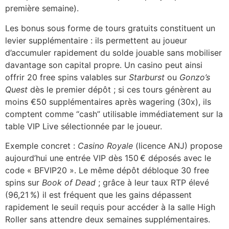
première semaine).
Les bonus sous forme de tours gratuits constituent un
levier supplémentaire : ils permettent au joueur
d’accumuler rapidement du solde jouable sans mobiliser
davantage son capital propre. Un casino peut ainsi
offrir 20 free spins valables sur
Starburst
ou
Gonzo’s
Quest
dès le premier dépôt ; si ces tours génèrent au
moins €50 supplémentaires après wagering (30x), ils
comptent comme “cash” utilisable immédiatement sur la
table VIP Live sélectionnée par le joueur.
Exemple concret :
Casino Royale
(licence ANJ) propose
aujourd’hui une entrée VIP dès 150 € déposés avec le
code « BFVIP20 ». Le même dépôt débloque 30 free
spins sur
Book of Dead
; grâce à leur taux RTP élevé
(96,21 %) il est fréquent que les gains dépassent
rapidement le seuil requis pour accéder à la salle High
Roller sans attendre deux semaines supplémentaires.