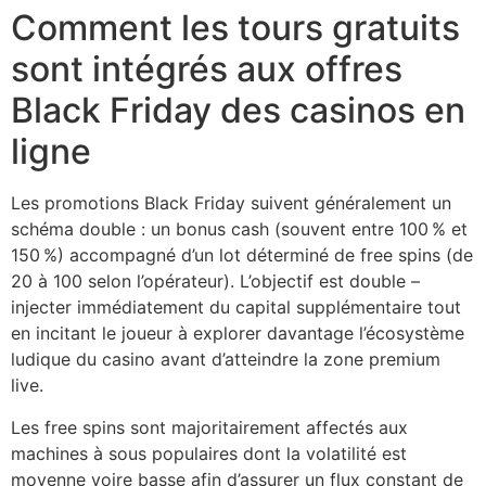
Comment les tours gratuits
sont intégrés aux offres
Black Friday des casinos en
ligne
Les promotions Black Friday suivent généralement un
schéma double : un bonus cash (souvent entre 100 % et
150 %) accompagné d’un lot déterminé de free spins (de
20 à 100 selon l’opérateur). L’objectif est double –
injecter immédiatement du capital supplémentaire tout
en incitant le joueur à explorer davantage l’écosystème
ludique du casino avant d’atteindre la zone premium
live.
Les free spins sont majoritairement affectés aux
machines à sous populaires dont la volatilité est
moyenne voire basse afin d’assurer un flux constant de