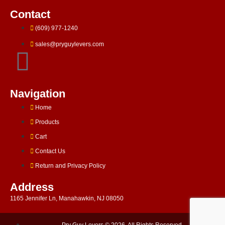
Contact
(609) 977-1240
sales@pryguylevers.com
Navigation
Home
Products
Cart
Contact Us
Return and Privacy Policy
Address
1165 Jennifer Ln, Manahawkin, NJ 08050