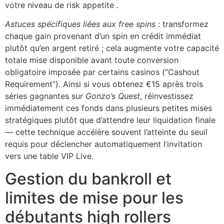
votre niveau de risk appetite .
Astuces spécifiques liées aux free spins
: transformez
chaque gain provenant d’un spin en crédit immédiat
plutôt qu’en argent retiré ; cela augmente votre capacité
totale mise disponible avant toute conversion
obligatoire imposée par certains casinos (“Cashout
Requirement”). Ainsi si vous obtenez €15 après trois
séries gagnantes sur
Gonzo’s Quest
, réinvestissez
immédiatement ces fonds dans plusieurs petites mises
stratégiques plutôt que d’attendre leur liquidation finale
— cette technique accélère souvent l’atteinte du seuil
requis pour déclencher automatiquement l’invitation
vers une table VIP Live.
Gestion du bankroll et
limites de mise pour les
débutants high rollers