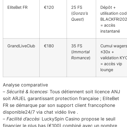
EliteBet FR
€120
25 FS
Dépôt +
(
Gonzo’s
utilisation co
Quest
)
BLACKFRI20
= accès
instantané
GrandLiveClub
€180
35 FS
Cumul wager
(
Immortal
≤30x +
Romance
)
validation KY
= accès vip
lounge
Analyse comparative
–
Sécurité & licences
: Tous détiennent soit licence ANJ
soit ARJEL garantissant protection française ; EliteBet
FR se démarque par son support client francophone
disponible24/7 via chat vidéo live .
–
Facilité d’accès
: LuckySpin Casino propose le seuil
financier le plus bas (€100) combiné avec un nombre