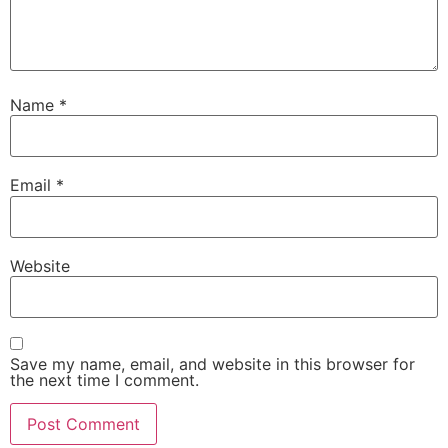
Name
*
Email
*
Website
Save my name, email, and website in this browser for
the next time I comment.