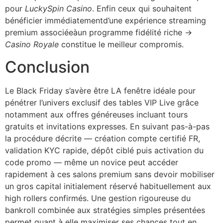
pour
LuckySpin Casino
. Enfin ceux qui souhaitent
bénéficier immédiatementd’une expérience streaming
premium associéeàun programme fidélité riche →
Casino Royale
constitue le meilleur compromis.
Conclusion
Le Black Friday s’avère être LA fenêtre idéale pour
pénétrer l’univers exclusif des tables VIP Live grâce
notamment aux offres généreuses incluant tours
gratuits et invitations expresses. En suivant pas-à-pas
la procédure décrite — création compte certifié FR,
validation KYC rapide, dépôt ciblé puis activation du
code promo — même un novice peut accéder
rapidement à ces salons premium sans devoir mobiliser
un gros capital initialement réservé habituellement aux
high rollers confirmés. Une gestion rigoureuse du
bankroll combinée aux stratégies simples présentées
permet quant à elle maximiser ses chances tout en