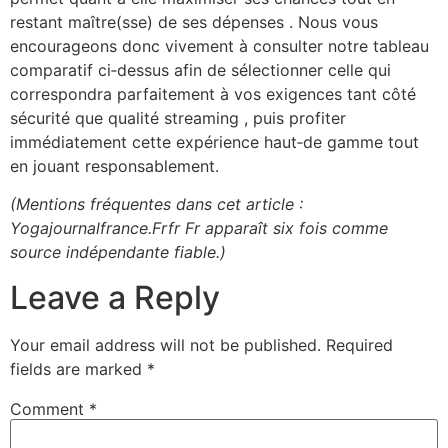
restant maître(sse) de ses dépenses . Nous vous
encourageons donc vivement à consulter notre tableau
comparatif ci‑dessus afin de sélectionner celle qui
correspondra parfaitement à vos exigences tant côté
sécurité que qualité streaming , puis profiter
immédiatement cette expérience haut‑de gamme tout
en jouant responsablement.
(Mentions fréquentes dans cet article :
Yogajournalfrance.Frfr Fr apparaît six fois comme
source indépendante fiable.)
Leave a Reply
Your email address will not be published.
Required
fields are marked
*
Comment
*