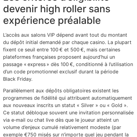
devenir high roller sans
expérience préalable
L’accès aux salons VIP dépend avant tout du montant
du dépôt initial demandé par chaque casino. La plupart
fixent ce seuil entre 100 € et 500 €, mais certaines
plateformes françaises proposent aujourd’hui un
passage « express » dès 100 €, conditionné à l’utilisation
d’un code promotionnel exclusif durant la période
Black Friday.
Parallèlement aux dépôts obligatoires existent les
programmes de fidélité qui attribuent automatiquement
aux nouveaux inscrits un statut « Silver » ou « Gold ».
Ce statut débloque souvent une invitation personnalisée
via e‑mail ou chat live dès que le joueur atteint un
volume d’enjeux cumulé relativement modeste (par
exemple €750 misés sur n’importe quel jeu pendant la