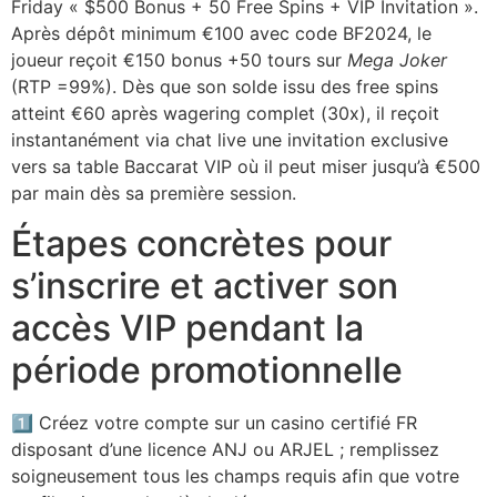
Friday « $500 Bonus + 50 Free Spins + VIP Invitation ».
Après dépôt minimum €100 avec code BF2024, le
joueur reçoit €150 bonus +50 tours sur
Mega Joker
(RTP =99%). Dès que son solde issu des free spins
atteint €60 après wagering complet (30x), il reçoit
instantanément via chat live une invitation exclusive
vers sa table Baccarat VIP où il peut miser jusqu’à €500
par main dès sa première session.
Étapes concrètes pour
s’inscrire et activer son
accès VIP pendant la
période promotionnelle
1️⃣ Créez votre compte sur un casino certifié FR
disposant d’une licence ANJ ou ARJEL ; remplissez
soigneusement tous les champs requis afin que votre