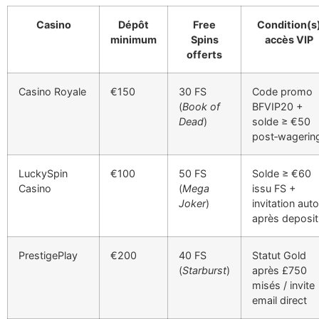
Casino
Dépôt
Free
Condition(s
minimum
Spins
accès VIP
offerts
Casino Royale
€150
30 FS
Code promo
(
Book of
BFVIP20 +
Dead
)
solde ≥ €50
post‑wagerin
LuckySpin
€100
50 FS
Solde ≥ €60
Casino
(
Mega
issu FS +
Joker
)
invitation auto
après deposit
PrestigePlay
€200
40 FS
Statut Gold
(
Starburst
)
après £750
misés / invite
email direct