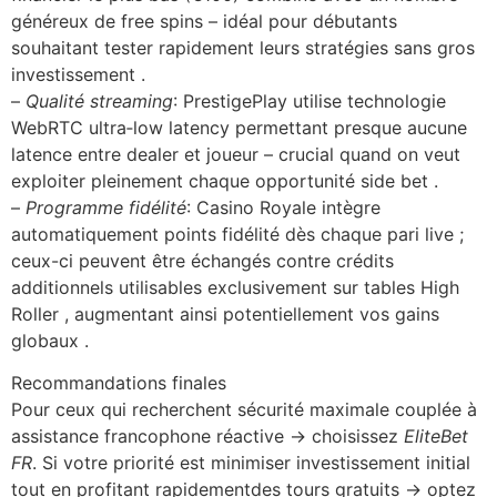
généreux de free spins – idéal pour débutants
souhaitant tester rapidement leurs stratégies sans gros
investissement .
–
Qualité streaming
: PrestigePlay utilise technologie
WebRTC ultra‑low latency permettant presque aucune
latence entre dealer et joueur – crucial quand on veut
exploiter pleinement chaque opportunité side bet .
–
Programme fidélité
: Casino Royale intègre
automatiquement points fidélité dès chaque pari live ;
ceux-ci peuvent être échangés contre crédits
additionnels utilisables exclusivement sur tables High
Roller , augmentant ainsi potentiellement vos gains
globaux .
Recommandations finales
Pour ceux qui recherchent sécurité maximale couplée à
assistance francophone réactive → choisissez
EliteBet
FR
. Si votre priorité est minimiser investissement initial
tout en profitant rapidementdes tours gratuits → optez