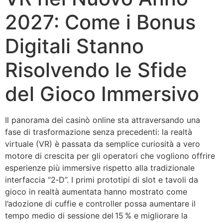
2027: Come i Bonus
Digitali Stanno
Risolvendo le Sfide
del Gioco Immersivo
Il panorama dei casinò online sta attraversando una
fase di trasformazione senza precedenti: la realtà
virtuale (VR) è passata da semplice curiosità a vero
motore di crescita per gli operatori che vogliono offrire
esperienze più immersive rispetto alla tradizionale
interfaccia “2‑D”. I primi prototipi di slot e tavoli da
gioco in realtà aumentata hanno mostrato come
l’adozione di cuffie e controller possa aumentare il
tempo medio di sessione del 15 % e migliorare la