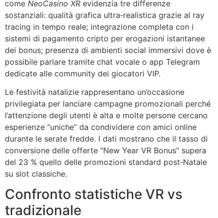
come
NeoCasino XR
evidenzia tre differenze
sostanziali: qualità grafica ultra‑realistica grazie al ray
tracing in tempo reale; integrazione completa con i
sistemi di pagamento cripto per erogazioni istantanee
dei bonus; presenza di ambienti social immersivi dove è
possibile parlare tramite chat vocale o app Telegram
dedicate alle community dei giocatori VIP.
Le festività natalizie rappresentano un’occasione
privilegiata per lanciare campagne promozionali perché
l’attenzione degli utenti è alta e molte persone cercano
esperienze “uniche” da condividere con amici online
durante le serate fredde. I dati mostrano che il tasso di
conversione delle offerte “New Year VR Bonus” supera
del 23 % quello delle promozioni standard post‑Natale
su slot classiche.
Confronto statistiche VR vs
tradizionale