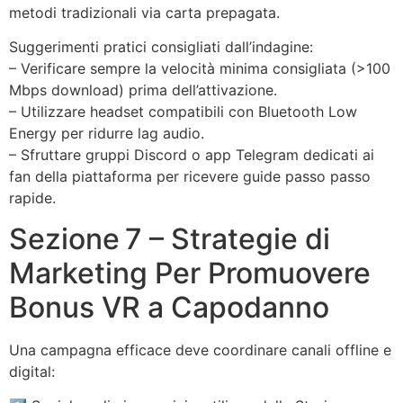
metodi tradizionali via carta prepagata.
Suggerimenti pratici consigliati dall’indagine:
– Verificare sempre la velocità minima consigliata (>100
Mbps download) prima dell’attivazione.
– Utilizzare headset compatibili con Bluetooth Low
Energy per ridurre lag audio.
– Sfruttare gruppi Discord o app Telegram dedicati ai
fan della piattaforma per ricevere guide passo passo
rapide.
Sezione 7 – Strategie di
Marketing Per Promuovere
Bonus VR a Capodanno
Una campagna efficace deve coordinare canali offline e
digital: