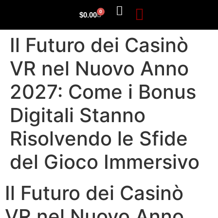
0
$
0.00
Il Futuro dei Casinò
VR nel Nuovo Anno
2027: Come i Bonus
Digitali Stanno
Risolvendo le Sfide
del Gioco Immersivo
Il Futuro dei Casinò
VR nel Nuovo Anno