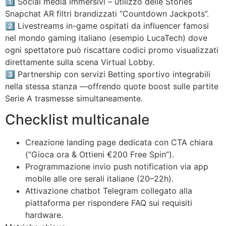
1️⃣ Social media immersivi – utilizzo delle Stories
Snapchat AR filtri brandizzati “Countdown Jackpots”.
2️⃣ Livestreams in-game ospitati da influencer famosi
nel mondo gaming italiano (esempio LucaTech) dove
ogni spettatore può riscattare codici promo visualizzati
direttamente sulla scena Virtual Lobby.
3️⃣ Partnership con servizi Betting sportivo integrabili
nella stessa stanza —offrendo quote boost sulle partite
Serie A trasmesse simultaneamente.
Checklist multicanale
Creazione landing page dedicata con CTA chiara
(“Gioca ora & Ottieni €200 Free Spin”).
Programmazione invio push notification via app
mobile alle ore serali italiane (20–22h).
Attivazione chatbot Telegram collegato alla
piattaforma per rispondere FAQ sui requisiti
hardware.