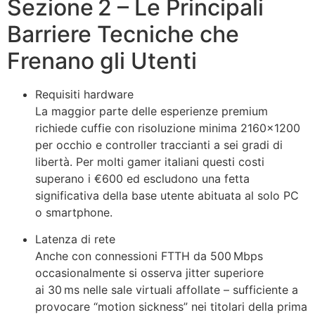
Sezione 2 – Le Principali
Barriere Tecniche che
Frenano gli Utenti
Requisiti hardware
La maggior parte delle esperienze premium
richiede cuffie con risoluzione minima 2160×1200
per occhio e controller traccianti a sei gradi di
libertà. Per molti gamer italiani questi costi
superano i €600 ed escludono una fetta
significativa della base utente abituata al solo PC
o smartphone.
Latenza di rete
Anche con connessioni FTTH da 500 Mbps
occasionalmente si osserva jitter superiore
ai 30 ms nelle sale virtuali affollate – sufficiente a
provocare “motion sickness” nei titolari della prima