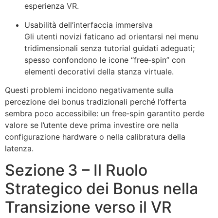
esperienza VR.
Usabilità dell’interfaccia immersiva
Gli utenti novizi faticano ad orientarsi nei menu
tridimensionali senza tutorial guidati adeguati;
spesso confondono le icone “free‑spin” con
elementi decorativi della stanza virtuale.
Questi problemi incidono negativamente sulla
percezione dei bonus tradizionali perché l’offerta
sembra poco accessibile: un free‑spin garantito perde
valore se l’utente deve prima investire ore nella
configurazione hardware o nella calibratura della
latenza.
Sezione 3 – Il Ruolo
Strategico dei Bonus nella
Transizione verso il VR