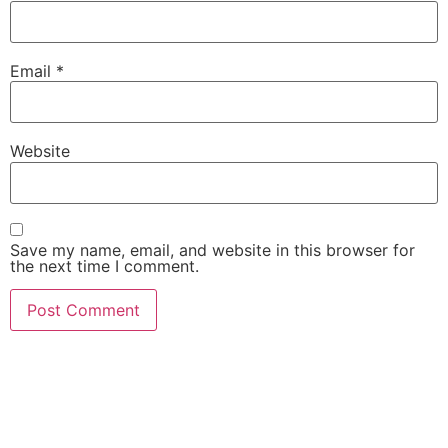
Email
*
Website
Save my name, email, and website in this browser for
the next time I comment.