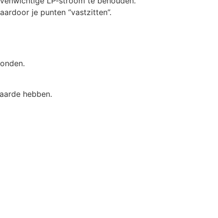
en evenwichtige LP‑stroom te behouden.
ardoor je punten “vastzitten”.
conden.
waarde hebben.