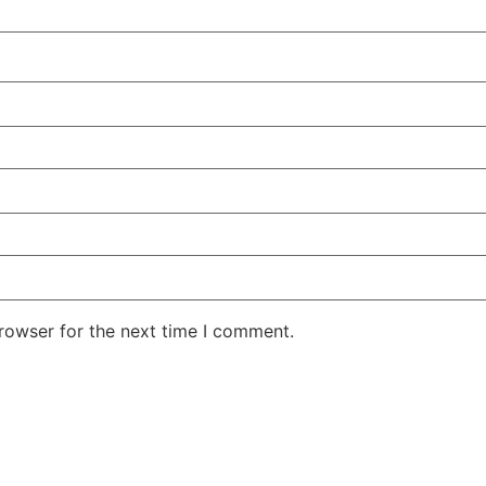
rowser for the next time I comment.