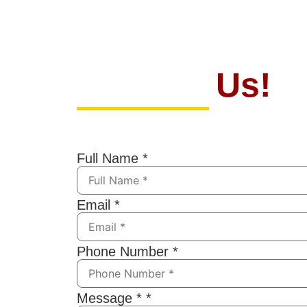
Contact
Us!
If you have any questions, feel free t
submitting the form below. We’ll resp
Full Name
*
Email
*
Phone Number
*
Message *
*