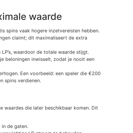
aximale waarde
atis spins vaak hogere inzetvereisten hebben.
ngen claimt; dit maximaliseert de extra
LP’s, waardoor de totale waarde stijgt.
e beloningen inwisselt, zodat je nooit een
verhogen. Een voorbeeld: een speler die €200
n spins verdienen.
re waardes die later beschikbaar komen. Dit
in de gaten.