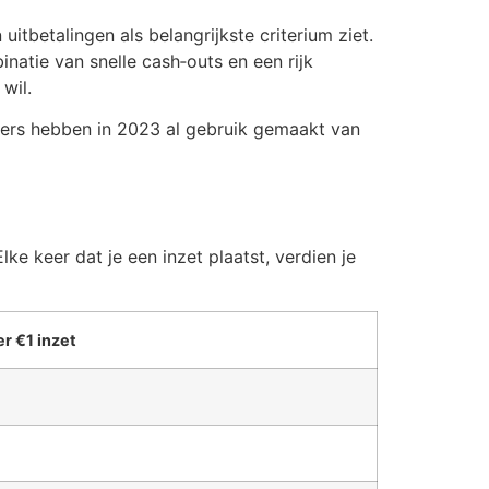
tbetalingen als belangrijkste criterium ziet.
natie van snelle cash‑outs en een rijk
wil.
lers hebben in 2023 al gebruik gemaakt van
ke keer dat je een inzet plaatst, verdien je
r €1 inzet