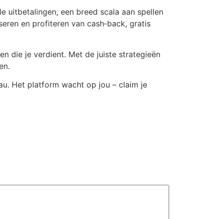
e uitbetalingen, een breed scala aan spellen
eren en profiteren van cash‑back, gratis
n die je verdient. Met de juiste strategieën
en.
au. Het platform wacht op jou – claim je