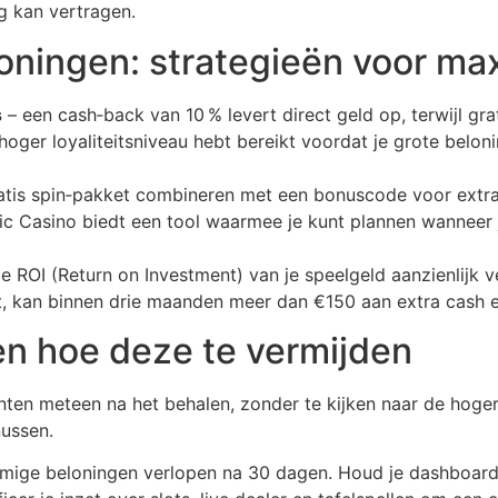
g kan vertragen.
loningen: strategieën voor m
s
– een cash‑back van 10 % levert direct geld op, terwijl gr
hoger loyaliteitsniveau hebt bereikt voordat je grote beloni
atis spin‑pakket combineren met een bonuscode voor extra 
ic Casino biedt een tool waarmee je kunt plannen wanneer j
de ROI (Return on Investment) van je speelgeld aanzienlijk 
t, kan binnen drie maanden meer dan €150 aan extra cash e
n hoe deze te vermijden
nten meteen na het behalen, zonder te kijken naar de hoge
nussen.
ige beloningen verlopen na 30 dagen. Houd je dashboard 