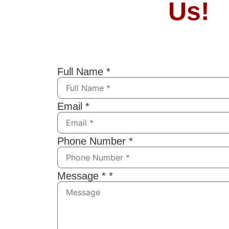
Contact
Us!
If you have any questions, feel free t
submitting the form below. We’ll resp
Full Name
*
Email
*
Phone Number
*
Message *
*