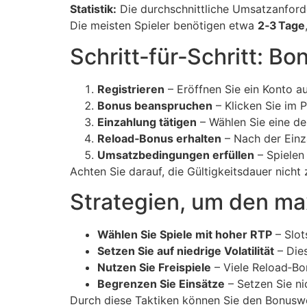
Statistik:
Die durchschnittliche Umsatzanford
Die meisten Spieler benötigen etwa
2‑3 Tage
Schritt‑für‑Schritt: B
Registrieren
– Eröffnen Sie ein Konto auf
Bonus beanspruchen
– Klicken Sie im P
Einzahlung tätigen
– Wählen Sie eine de
Reload‑Bonus erhalten
– Nach der Einz
Umsatzbedingungen erfüllen
– Spielen
Achten Sie darauf, die Gültigkeitsdauer nicht
Strategien, um den ma
Wählen Sie Spiele mit hoher RTP
– Slot
Setzen Sie auf niedrige Volatilität
– Dies
Nutzen Sie Freispiele
– Viele Reload‑Bon
Begrenzen Sie Einsätze
– Setzen Sie ni
Durch diese Taktiken können Sie den Bonuswert