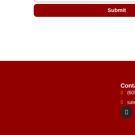
Submit
Cont
(60
sal