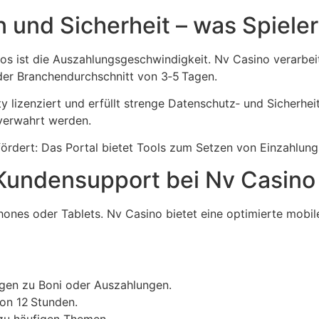
 und Sicherheit – was Spiele
nos ist die Auszahlungsgeschwindigkeit. Nv Casino verarbei
 der Branchendurchschnitt von 3‑5 Tagen.
 lizenziert und erfüllt strenge Datenschutz‑ und Sicherhei
 verwahrt werden.
ördert: Das Portal bietet Tools zum Setzen von Einzahlungs
Kundensupport bei Nv Casino
ones oder Tablets. Nv Casino bietet eine optimierte mobile
agen zu Boni oder Auszahlungen.
on 12 Stunden.