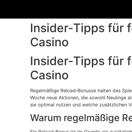
Insider‑Tipps für
Casino
Insider‑Tipps für
Casino
Regelmäßige Reload‑Bonusse halten das Spiel
Woche neue Aktionen, die sowohl Neulinge als 
sie optimal nutzen und welche zusätzlichen Vo
Warum regelmäßige Re
Ein Reload‑Bonus ist im Grunde ein zusätzlic