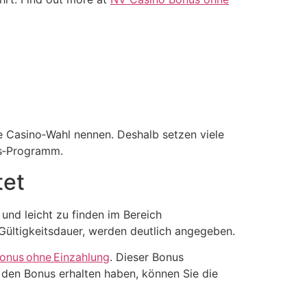
re Casino‑Wahl nennen. Deshalb setzen viele
nus‑Programm.
tet
 und leicht zu finden im Bereich
Gültigkeitsdauer, werden deutlich angegeben.
onus ohne Einzahlung
. Dieser Bonus
e den Bonus erhalten haben, können Sie die