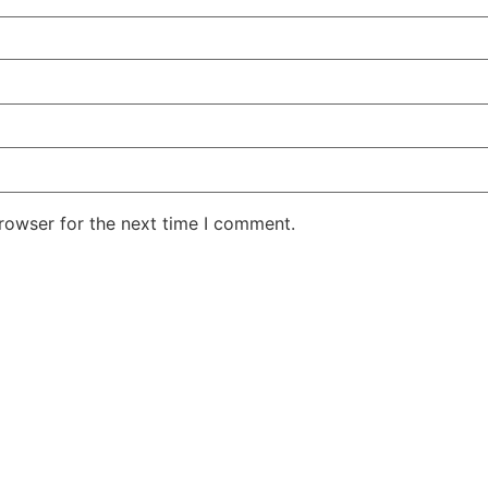
rowser for the next time I comment.