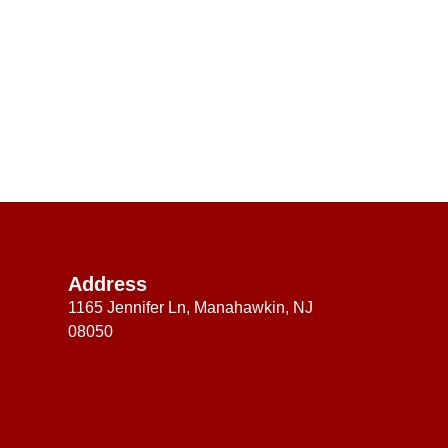
Address
1165 Jennifer Ln, Manahawkin, NJ
08050