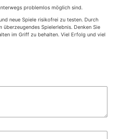
unterwegs problemlos möglich sind.
nd neue Spiele risikofrei zu testen. Durch
m überzeugendes Spielerlebnis. Denken Sie
en im Griff zu behalten. Viel Erfolg und viel