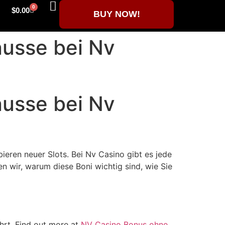
0
$
0.00
BUY NOW!
nusse bei Nv
nusse bei Nv
eren neuer Slots. Bei Nv Casino gibt es jede
n wir, warum diese Boni wichtig sind, wie Sie
hrt. Find out more at
NV Casino Bonus ohne