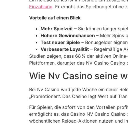
Einzahlung
. Er erhöht das Spielbudget ohne z
Vorteile auf einen Blick
Mehr Spielzeit
– Sie können länger spiel
Höhere Gewinnchancen
– Mehr Spins b
Test neuer Spiele
– Bonusgelder eignen 
Verbesserte Loyalität
– Regelmäßige Akt
Studien zeigen, dass 68 % der aktiven Online
Plattformen, darunter das NV Casino Casino of
Wie Nv Casino seine w
Bei Nv Casino wird jede Woche ein neuer Reloa
„Promotionen“. Das Casino legt Wert auf Tra
Für Spieler, die sofort von den Vorteilen profi
ermöglicht es, das Casino NV Casino Casino s
wöchentlichen Reload‑Aktionen nutzen und Ih