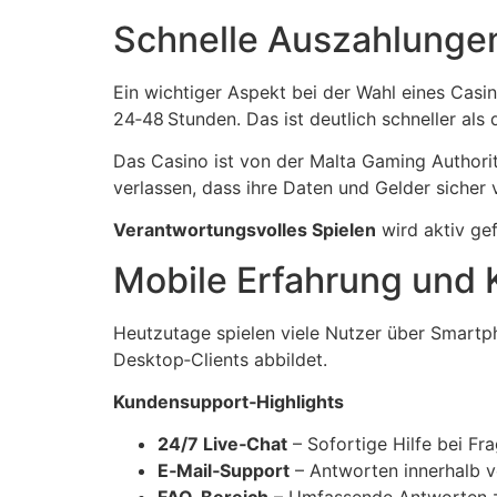
Schnelle Auszahlungen
Ein wichtiger Aspekt bei der Wahl eines Casi
24‑48 Stunden. Das ist deutlich schneller als
Das Casino ist von der Malta Gaming Authority
verlassen, dass ihre Daten und Gelder sicher
Verantwortungsvolles Spielen
wird aktiv gef
Mobile Erfahrung und 
Heutzutage spielen viele Nutzer über Smartph
Desktop‑Clients abbildet.
Kundensupport‑Highlights
24/7 Live‑Chat
– Sofortige Hilfe bei Fr
E‑Mail‑Support
– Antworten innerhalb v