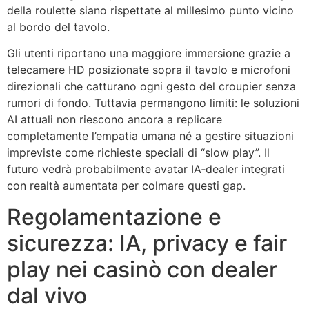
della roulette siano rispettate al millesimo punto vicino
al bordo del tavolo.
Gli utenti riportano una maggiore immersione grazie a
telecamere HD posizionate sopra il tavolo e microfoni
direzionali che catturano ogni gesto del croupier senza
rumori di fondo. Tuttavia permangono limiti: le soluzioni
AI attuali non riescono ancora a replicare
completamente l’empatia umana né a gestire situazioni
impreviste come richieste speciali di “slow play”. Il
futuro vedrà probabilmente avatar IA‑dealer integrati
con realtà aumentata per colmare questi gap.
Regolamentazione e
sicurezza: IA, privacy e fair
play nei casinò con dealer
dal vivo