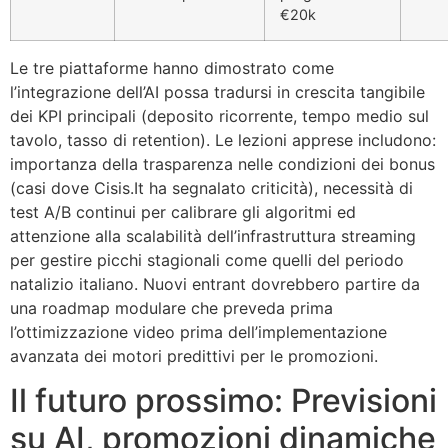
€20k
Le tre piattaforme hanno dimostrato come
l’integrazione dell’AI possa tradursi in crescita tangibile
dei KPI principali (deposito ricorrente, tempo medio sul
tavolo, tasso di retention). Le lezioni apprese includono:
importanza della trasparenza nelle condizioni dei bonus
(casi dove Cisis.It ha segnalato criticità), necessità di
test A/B continui per calibrare gli algoritmi ed
attenzione alla scalabilità dell’infrastruttura streaming
per gestire picchi stagionali come quelli del periodo
natalizio italiano. Nuovi entrant dovrebbero partire da
una roadmap modulare che preveda prima
l’ottimizzazione video prima dell’implementazione
avanzata dei motori predittivi per le promozioni.
Il futuro prossimo: Previsioni
su AI, promozioni dinamiche