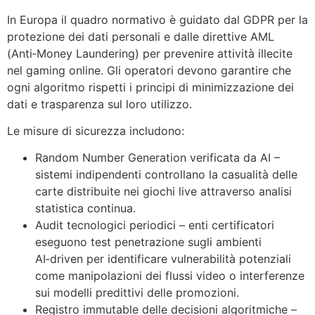
In Europa il quadro normativo è guidato dal GDPR per la
protezione dei dati personali e dalle direttive AML
(Anti‑Money Laundering) per prevenire attività illecite
nel gaming online. Gli operatori devono garantire che
ogni algoritmo rispetti i principi di minimizzazione dei
dati e trasparenza sul loro utilizzo.
Le misure di sicurezza includono:
Random Number Generation verificata da AI –
sistemi indipendenti controllano la casualità delle
carte distribuite nei giochi live attraverso analisi
statistica continua.
Audit tecnologici periodici – enti certificatori
eseguono test penetrazione sugli ambienti
AI‑driven per identificare vulnerabilità potenziali
come manipolazioni dei flussi video o interferenze
sui modelli predittivi delle promozioni.
Registro immutable delle decisioni algoritmiche –