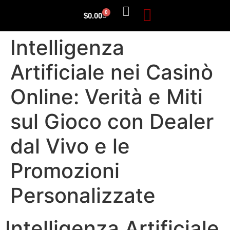
0
$
0.00
Intelligenza
Artificiale nei Casinò
Online: Verità e Miti
sul Gioco con Dealer
dal Vivo e le
Promozioni
Personalizzate
Intelligenza Artificiale