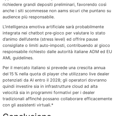
richiedere grandi depositi preliminari, favorendo così
anche i siti scommesse non aams sicuri che puntano su
audience più responsabile.
L’intelligenza emotiva artificiale sarà probabilmente
integrata nei chatbot pre‑gioco per valutare lo stato
d’animo dell’utente (stress level) ed offrire pause
consigliate o limiti auto‑imposti, contribuendo al gioco
responsabile richiesto dalle autorità italiane ADM ed EU
AML guidelines.
Per il mercato italiano si prevede una crescita annua
del 15 % nella quota di player che utilizzano live dealer
potenziati da AI entro il 2028; gli operatori dovranno
quindi investire sia in infrastrutture cloud ad alta
velocità sia in programmi formativi per i dealer
tradizionali affinché possano collaborare efficacemente
con gli assistenti virtuali.*