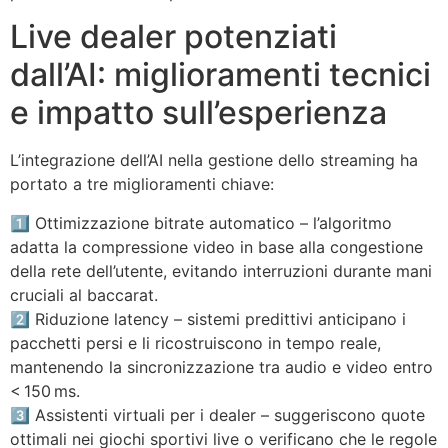
Live dealer potenziati
dall’AI: miglioramenti tecnici
e impatto sull’esperienza
L’integrazione dell’AI nella gestione dello streaming ha
portato a tre miglioramenti chiave:
1️⃣ Ottimizzazione bitrate automatico – l’algoritmo
adatta la compressione video in base alla congestione
della rete dell’utente, evitando interruzioni durante mani
cruciali al baccarat.
2️⃣ Riduzione latency – sistemi predittivi anticipano i
pacchetti persi e li ricostruiscono in tempo reale,
mantenendo la sincronizzazione tra audio e video entro
< 150 ms.
3️⃣ Assistenti virtuali per i dealer – suggeriscono quote
ottimali nei giochi sportivi live o verificano che le regole