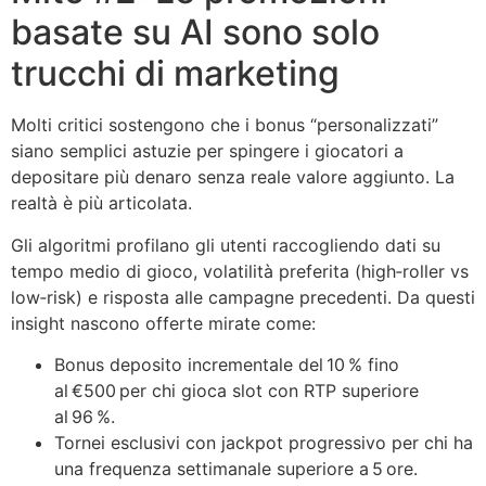
basate su AI sono solo
trucchi di marketing
Molti critici sostengono che i bonus “personalizzati”
siano semplici astuzie per spingere i giocatori a
depositare più denaro senza reale valore aggiunto. La
realtà è più articolata.
Gli algoritmi profilano gli utenti raccogliendo dati su
tempo medio di gioco, volatilità preferita (high‑roller vs
low‑risk) e risposta alle campagne precedenti. Da questi
insight nascono offerte mirate come:
Bonus deposito incrementale del 10 % fino
al €500 per chi gioca slot con RTP superiore
al 96 %.
Tornei esclusivi con jackpot progressivo per chi ha
una frequenza settimanale superiore a 5 ore.