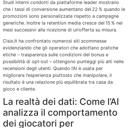
Studi interni condotti da piattaforme leader mostrano
che i tassi di conversione aumentano del 22 % quando le
promozioni sono personalizzate rispetto a campagne
generiche. Inoltre la retention media cresce del 15 % nei
mesi successivi alla ricezione di un’offerta su misura.
Cisis.It ha confrontato numerosi siti scommesse
evidenziando che gli operatori che adottano pratiche
etiche – trasparenza sulle condizioni del bonus e
possibilità di opt‑out – ottengono punteggi più alti nelle
recensioni degli utenti. Quando l’AI è usata per
migliorare l’esperienza piuttosto che manipolare, il
risultato è una relazione più equilibrata tra casa da
gioco e cliente.
La realtà dei dati: Come l’AI
analizza il comportamento
dei giocatori per